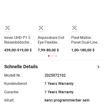
LED Panel Hub75
Matrix LED RGB
Innen UHD P1.5
Anpassbare Evil
Pixel-Matrix-
Riesenbildschirm
Eye Flexible
Panel Dual-Line
LED-Matrixpanel
Bildschirm
programmierbares
439,00-519,00 $
7,99-80,00 $
1,00-180,00 $
Scrollende
LED-Matrix-
Nachricht
Scrollbildschirm
Werbung LED
98.48X11.57in
Anzeige USB 5V
Schnelle Details
LED Schild Tafel
LED Matrix Panel
Modell Nr.:
2025072102
Kundendienst:
1 Years Warranty
Garantie:
1 Years Warranty
Inhalt:
kann programmierbar sein