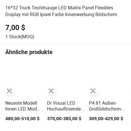
16*32 Truck Teufelsauge LED Matrix Panel Flexibles
Display mit RGB Ipixel Farbe Innenwerbung Bildschirm
7,00 $
1
Stück(MOQ)
Ähnliche produkte
Neueste Modell
Dr Visual LED
P4.81 Außen-
Innen LED Modul
Hochauflösende
Großbildschirm-
P2.5 160X80mm
P2.6 P1.953 LED-
Bühnen-LED-
480,00-510,00 $
370,00-385,00 $
309,00-429,00 $
64X32 Pixel DMX
Matrixpanel für
Mietanzeige-
RGB SMD P2.5
Ausstellungsstände
Matrix-Panel