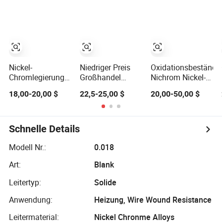
Nichrom 8020
Nickel Draht,
Molybdän-
Nickel-Chrom-
Ernicrfe 5
Legierung MIG-
Chromlegierung
Schweißstab,
Schweißdraht
Flachdraht
Incoloy Stange,
(Ni80Cr20/Nicr
Formgedächtnislegierung,
80/20)
4j29, Elasticon
Nickel-
Niedriger Preis
Oxidationsbeständig
Chromlegierung
Großhandel
Nichrom Nickel-
Draht für
Nickel-Chrom-
Chrom Legierung
18,00-20,00 $
22,5-25,00 $
20,00-50,00 $
Batteriekabelverbindung
Legierung
80/20 Cr20ni80
Ni35Cr20
Nicr80/20
Flachdraht
Ni80cr20 Draht
Schnelle Details
Modell Nr.:
0.018
Art:
Blank
Leitertyp:
Solide
Anwendung:
Heizung, Wire Wound Resistance
Leitermaterial:
Nickel Chronme Alloys