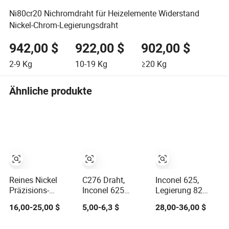
Ni80cr20 Nichromdraht für Heizelemente Widerstand
Nickel-Chrom-Legierungsdraht
942,00 $
922,00 $
902,00 $
2-9
Kg
10-19
Kg
≥20
Kg
Ähnliche produkte
Reines Nickel
C276 Draht,
Inconel 625,
Präzisions-
Inconel 625
Legierung 82
Elektroheizgerät
Draht, Nicr 80/20,
Füllmetall
16,00-25,00 $
5,00-6,3 $
28,00-36,00 $
Heizwiderstand
Nickel-Chrom-
Ernicrmo-3
Ofenelement
Legierung, Elgiloy
Nickel-Chrom-