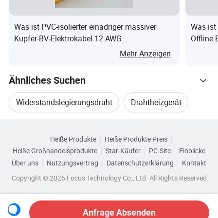
Was ist PVC-isolierter einadriger massiver
Was ist
Kupfer-BV-Elektrokabel 12 AWG
Offline
M
A
C
F
Mehr Anzeigen
Projekt
C
P
S
Si
Ni
n
I
r
e
Ähnliches Suchen
≤
0,
2
≤
≤
(S
≤
0
7
0,
≤
Widerstandslegierungsdraht
Drahtheizgerät
0,
0
pi
0,
,
5-
0-
1
Wert erforderlich
≤0,080
0
,
elr
Verwandte Kategorien
6
0
1,
2
,
Heizelementdraht
Isolierheizdraht
1
5
au
0
2
6
3,
0
Heiße Produkte
Heiße Produkte Preis
Durchsuchen Sie nach Kategorien
5
0
m)
0
0
0
Heiße Großhandelsprodukte
Star-Käufer
PC-Site
Einblicke
Draht Elektrisches Heizelement
Über uns
Nutzungsvertrag
Datenschutzerklärung
Kontakt
0
<
(S
Copyright © 2026 Focus Technology Co., Ltd. All Rights Reserved
Elektrische Legierungsheizdraht
,
0,
0
2
0
0,
1,
pi
0
0
,
1,
,
Messwert
<0,010
1
2
elr
0
0
3
3
1
Anfrage Absenden
4
9
au