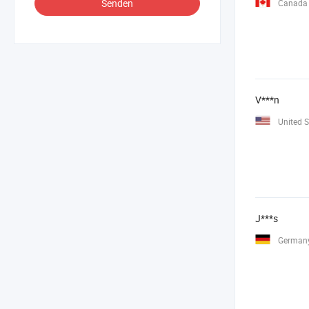
Senden
Canada
V***n
United S
J***s
German