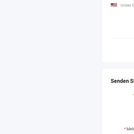
United S
Senden Si
*
Mel