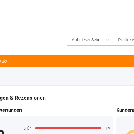
Auf dieser Seite
takt
gen & Rezensionen
wertungen
Kundenz
5
19