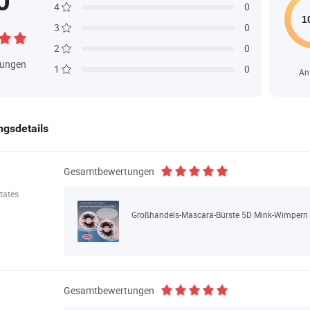
0
4
0
3
0
2
0
tungen
1
0
An
gsdetails
Gesamtbewertungen
tates
Großhandels-Mascara-Bürste 5D Mink-Wimpern
Gesamtbewertungen