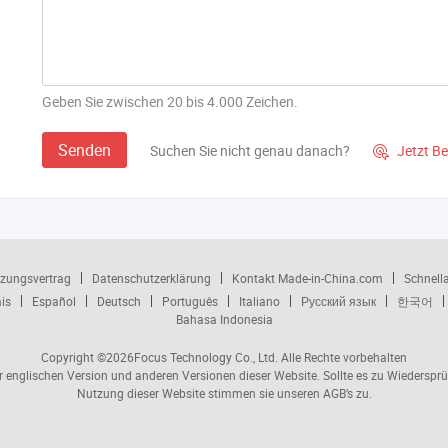
Geben Sie zwischen 20 bis 4.000 Zeichen.
Senden
Suchen Sie nicht genau danach?
Jetzt B

zungsvertrag
Datenschutzerklärung
Kontakt Made-in-China.com
Schnell
is
Español
Deutsch
Português
Italiano
Русский язык
한국어
Bahasa Indonesia
Copyright ©2026
Focus Technology Co., Ltd.
Alle Rechte vorbehalten
er englischen Version und anderen Versionen dieser Website. Sollte es zu Wiedersp
Nutzung dieser Website stimmen sie unseren AGB’s zu.