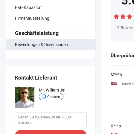
5.
F&E-Kapazität
Firmenausstellung
19
Bewer
Geschäftsleistung
Bewertungen & Rezensionen
Überprüfun
M***a
Kontakt Lieferant
United S
Mr. William Jin
Chatten
K***s