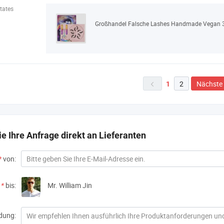
tates
Großhandel Falsche Lashes Handmade Vegan 3
2
Nächste
1

e Ihre Anfrage direkt an Lieferanten
*
von:
*
bis:
Mr. William Jin
dung: