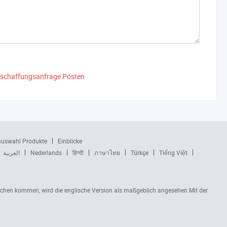
eschaffungsanfrage Posten
auswahl Produkte
Einblicke
العربية
Nederlands
हिन्दी
ภาษาไทย
Türkçe
Tiếng Việt
rüchen kommen, wird die englische Version als maßgeblich angesehen.Mit der