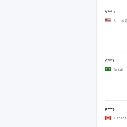
V***n
United S
A***s
Brazil
K***s
Canada