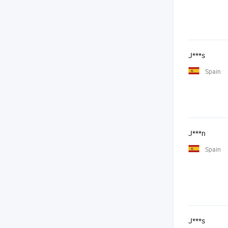
J***s
Spain
J***n
Spain
J***s