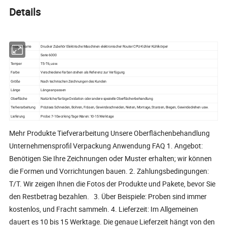
Details
Produktname
Drucker Zubehör Elektrische Maschinen elektronischer Router CPU-Kühler Kühlkörper
Serie 6000
Temper
T5-T6, usw.
Farbe
Verschiedene Farben stehen als Referenz zur Verfügung
Größe
Nach technischen Zeichnungen des Kunden
Länge
Länge anpassen
Oberfläche
Natürliche/farbige Oxidation oder andere spezielle Oberflächenbehandlung
Tiefverarbeitung
Präzises Schneiden, Bohren, Fräsen, Gewindeschneiden, Nieten, Montage, Stanzen, Biegen, Gewindedrehen usw.
Lieferung
Probe: 7-10working Tage Waren: 10-15 Werktage
Mehr Produkte Tiefverarbeitung Unsere Oberflächenbehandlung
Unternehmensprofil Verpackung Anwendung FAQ 1. Angebot:
Benötigen Sie Ihre Zeichnungen oder Muster erhalten; wir können
die Formen und Vorrichtungen bauen. 2. Zahlungsbedingungen:
T/T. Wir zeigen Ihnen die Fotos der Produkte und Pakete, bevor Sie
den Restbetrag bezahlen. 3. Über Beispiele: Proben sind immer
kostenlos, und Fracht sammeln. 4. Lieferzeit: Im Allgemeinen
dauert es 10 bis 15 Werktage. Die genaue Lieferzeit hängt von den