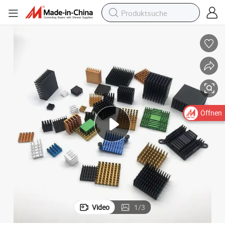
Öffnen
Video
1
/
3