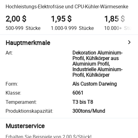
Hochleistungs-Elektrofräse und CPU-Kühler-Wärmesenke
2,00 $
1,95 $
1,85 $
500-999
Stücke
1.000-9.999
Stücke
10.000+
Stück
Hauptmerkmale
Art
:
Dekoration Aluminium-
Profil, Kühlkörper aus
Aluminium Profil,
Industrielle Aluminium-
Profil, Kühlkörper
Form
:
Als Custom Darwing
Klasse
:
6061
Temperament
:
T3 bis T8
Produktionskapazität
:
300tons/Mund
Musterservice
Erhalten Sie Beispiele von
2,00 $
/
Stück
!