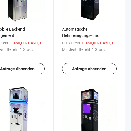
obile Backend
Automatische
gement
Helmreinigungs- und
stbedienungsautomatische
Desinfektions-
reis:
/ Stück
FOB Preis:
/ Stüc
1.160,00-1.420,00 $
1.160,00-1.420,00 $
hmaschine mit UV-
Selbstbedienungsverkaufsmaschine
st. Befehl:
1 Stück
Mindest. Befehl:
1 Stück
reinigungsmaschine
mit deodorierenden
Funktionen für den
Innenbereich
Anfrage Absenden
Anfrage Absenden