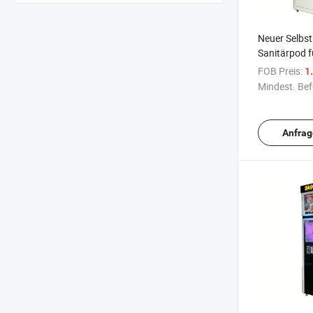
Neuer Selbs
Sanitärpod f
Helmdesinfe
FOB Preis:
1.
Verkaufsau
Mindest. Bef
Helmreinigu
Anfrag