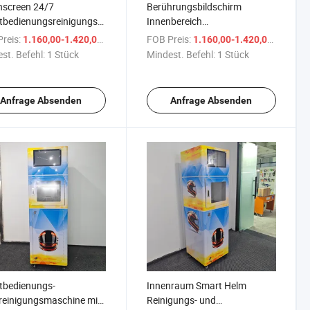
hscreen 24/7
Berührungsbildschirm
tbedienungsreinigungs-
Innenbereich
esinfektionshelm-
Selbstbedienungsdesinfektionsverka
reis:
/ Stück
FOB Preis:
/ Stüc
1.160,00-1.420,00 $
1.160,00-1.420,00 $
fektionsmaschine
Helmsterilisator
st. Befehl:
1 Stück
Mindest. Befehl:
1 Stück
aufsautomat
Helmreinigungsmaschine
matischer
aufsautomat
Anfrage Absenden
Anfrage Absenden
tbedienungs-
Innenraum Smart Helm
reinigungsmaschine mit
Reinigungs- und