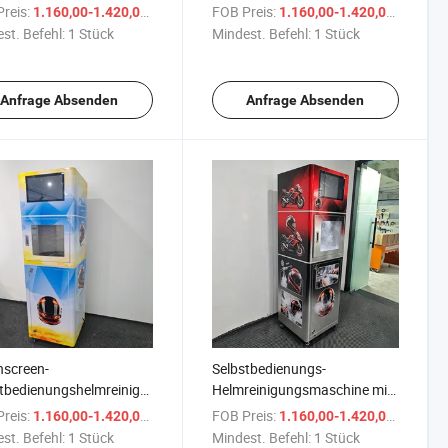
onnektivität und Cloud-
Desinfektionseinheit mit
reis:
/ Stück
FOB Preis:
/ Stüc
1.160,00-1.420,00 $
1.160,00-1.420,00 $
gement
Fernüberwachung
st. Befehl:
1 Stück
Mindest. Befehl:
1 Stück
Anfrage Absenden
Anfrage Absenden
hscreen-
Selbstbedienungs-
tbedienungshelmreinigungsgerät
Helmreinigungsmaschine mit
-Bike-Verleih
anpassbaren
reis:
/ Stück
FOB Preis:
/ Stüc
1.160,00-1.420,00 $
1.160,00-1.420,00 $
Waschprogrammen
st. Befehl:
1 Stück
Mindest. Befehl:
1 Stück