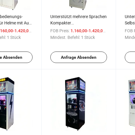
tbedienungs-
Unterstützt mehrere Sprachen
Unter
ür Helme mit Aut
Kompakter
Selbs
ktionsmaschine
Selbstbedienungsautomat für
Autom
/ Stück
FOB Preis:
/ Stück
FOB P
160,00-1.420,00 $
1.160,00-1.420,00 $
tomat
automatisierte Helme
Reini
ehl:
1 Stück
Mindest. Befehl:
1 Stück
Minde
ngsmaschine
Automatische
Rein
Helmdesinfektionsmaschine
Helmverkaufsautomat
e Absenden
Anfrage Absenden
Reinigungsmaschine