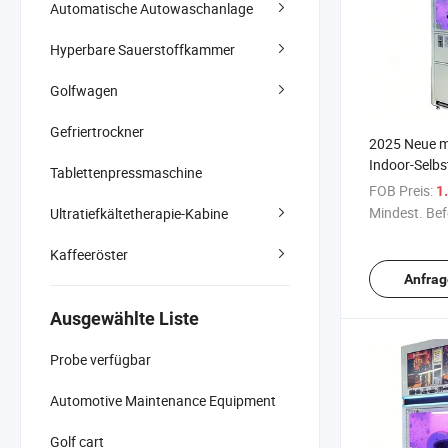
Automatische Autowaschanlage
Hyperbare Sauerstoffkammer
Golfwagen
Gefriertrockner
2025 Neue m
Indoor-Selbs
Tablettenpressmaschine
der Automa I
FOB Preis:
1.
Cleaning Ma
Mindest. Bef
Ultratiefkältetherapie-Kabine
Kaffeeröster
Anfrag
Ausgewählte Liste
Probe verfügbar
Automotive Maintenance Equipment
Golf cart