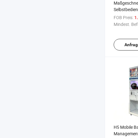
Maßgeschneid
Selbstbedie
Helmräumma
FOB Preis:
1.
Mindest. Bef
Anfrag
H5 Mobile B
Managemen