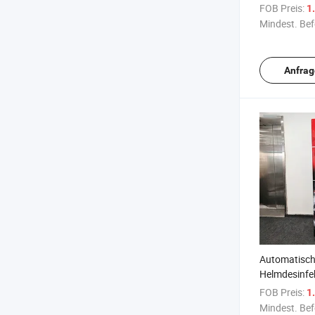
Selbstbedie
FOB Preis:
1.
für bedarfsg
Mindest. Bef
Desinfektio
Verkaufsma
Reinigungsm
Anfrag
Automatisc
Helmdesinfe
für Sportstä
FOB Preis:
1.
Licht
Mindest. Bef