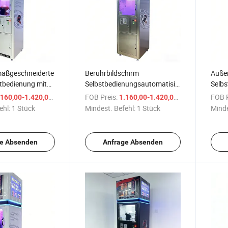
aßgeschneiderte
Berührbildschirm
Auße
tbedienung mit
Selbstbedienungsautomatisierte
Selbs
ntelligent Helmet
Helmpflegeeinheit mit
Schne
/ Stück
FOB Preis:
/ Stück
FOB P
160,00-1.420,00 $
1.160,00-1.420,00 $
chine
Verkaufsautomat
Verk
ehl:
1 Stück
Mindest. Befehl:
1 Stück
Minde
Helmräummaschine
e Absenden
Anfrage Absenden