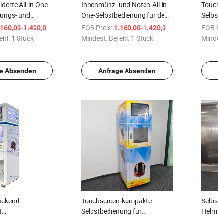
erte All-in-One
Innenmünz- und Noten-All-in-
Touc
nungs- und
One-Selbstbedienung für den
Selbs
schine
Kompaktverkaufsautomaten
und D
/ Stück
FOB Preis:
/ Stück
FOB P
160,00-1.420,00 $
1.160,00-1.420,00 $
Helmmaschine zur Reinigung
Desin
ehl:
1 Stück
Mindest. Befehl:
1 Stück
Minde
Verk
Auto
Verk
e Absenden
Anfrage Absenden
ackend
Touchscreen-kompakte
Selbs
t
Selbstbedienung für
Helm