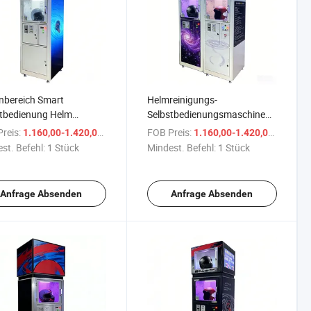
nbereich Smart
Helmreinigungs-
tbedienung Helm
Selbstbedienungsmaschine
lle Reinigung Trocknung
Helmreinigungsmaschine
reis:
/ Stück
FOB Preis:
/ Stüc
1.160,00-1.420,00 $
1.160,00-1.420,00 $
aufsautomat
Automatisch
st. Befehl:
1 Stück
Mindest. Befehl:
1 Stück
Anfrage Absenden
Anfrage Absenden