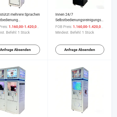
stützt mehrere Sprachen
Innen 24/7
tbedienung
Selbstbedienungsreinigungs-
atischer Desinfektor:
und Desinfektionsautomatik
reis:
/ Stück
FOB Preis:
/ Stüc
1.160,00-1.420,00 $
1.160,00-1.420,00 $
gung, Helmut-
für Helme Verkaufsautomat
st. Befehl:
1 Stück
Mindest. Befehl:
1 Stück
igungsmaschine
Automatischer
Verkaufsautomat
Helmdesinfektionsmaschine
Anfrage Absenden
Anfrage Absenden