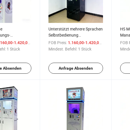
he
Unterstützt mehrere Sprachen
H5 M
nungs-
Selbstbedienung
Mana
 All-in-One
Automatischer
Selb
/ Stück
FOB Preis:
/ Stück
FOB P
160,00-1.420,00 $
1.160,00-1.420,00 $
 und
Desinfektionsmittel:
Wasc
ehl:
1 Stück
Mindest. Befehl:
1 Stück
Minde
verkaufsmaschine
Reinigung,
Helm
Helmdesinfektionsmaschine
Helmrreinigungsmaschine
e Absenden
Anfrage Absenden