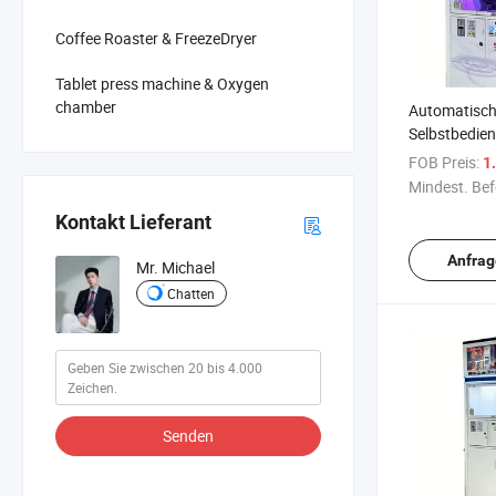
Coffee Roaster & FreezeDryer
Tablet press machine & Oxygen
chamber
Automatisc
Selbstbedie
Motorradhelm
FOB Preis:
1.
Reinigungs-
Mindest. Bef
Trocknungs
Kontakt Lieferant
Anfrag
Mr. Michael
Chatten
Senden