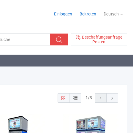
Einloggen
Beitreten
Deutsch
Beschaffungsanfrage
Posten
1
/
3
e