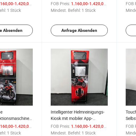
nungsverkaufsgerät
automatisierte Helme-
IoT-K
/ Stück
FOB Preis:
/ Stück
FOB P
160,00-1.420,00 $
1.160,00-1.420,00 $
erechte C Helm
Reinigungsmaschine
Mana
ehl:
1 Stück
Mindest. Befehl:
1 Stück
Minde
nsmaschine
schine Helm
aschine
e Absenden
Anfrage Absenden
he
Intelligenter Helmreinigungs-
Touc
ktionsmaschine
Kiosk mit mobiler App-
Selbs
tten mit UV-C-
Steuerung und
für E
/ Stück
FOB Preis:
/ Stück
FOB P
160,00-1.420,00 $
1.160,00-1.420,00 $
Echtzeitberichterstattung
ehl:
1 Stück
Mindest. Befehl:
1 Stück
Minde