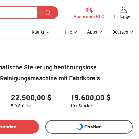
Einloggen
Poste mein RFQ
Käufer
Hilfe
Apps
Deutsch
omatische Steuerung berührungslose
Reinigungsmaschine mit Fabrikpreis
22.500,00 $
19.600,00 $
5-9
Stücke
10+
Stücke
bsenden
Chatten