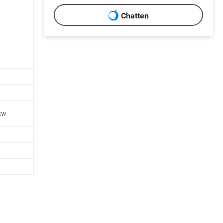
Chatten
kw