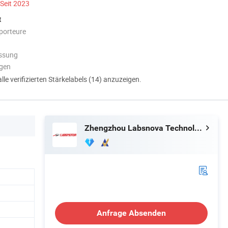
Seit 2023
t
porteure
assung
ngen
alle verifizierten Stärkelabels (14) anzuzeigen.
Zhengzhou Labsnova Technology Co., Ltd.
Anfrage Absenden