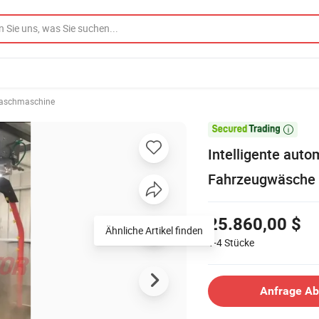
aschmaschine

Intelligente aut
Fahrzeugwäsche 
25.860,00 $
Ähnliche Artikel finden
1-4
Stücke
Anfrage A