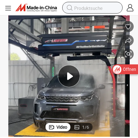
Öffnen
Video
1
/
6