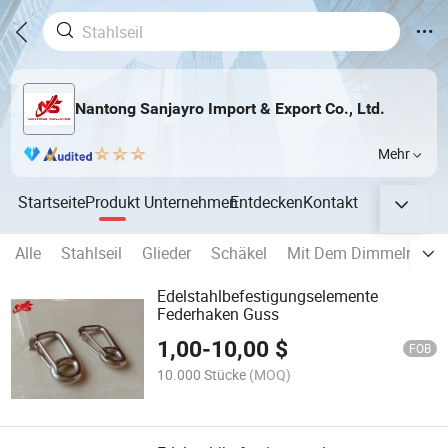
Nantong Sanjayro Import & Export Co., Ltd.
Mehr
Startseite
Produkt
Unternehmen
Entdecken
Kontakt
Alle
Stahlseil
Glieder
Schäkel
Mit Dem Dimmeln
V
Edelstahlbefestigungselemente
Federhaken Guss
1,00
-
10,00
$
FOB
10.000 Stücke
(MOQ)