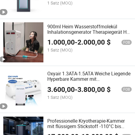
1 Satz
(MOQ)
900ml Heim Wasserstoffmolekül
Inhalationsgenerator Therapiegerät H2
Gasinhalator Wasserstoff
1.000,00
-
2.000,00
$
FOB
1 Satz
(MOQ)
Oxyair 1.3ATA-1.5ATA Weiche Liegende
Hyperbare Kammer mit
Sauerstoffkonzentrator und Luftkühler
3.600,00
-
3.800,00
$
FOB
1 Satz
(MOQ)
Professionelle Kryotherapie-Kammer
mit flüssigem Stickstoff -110°C bis
-160°C für die Sporterholung