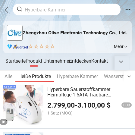
Zhengzhou Olive Electronic Technology Co., Ltd.
Mehr
Startseite
Produkt
Unternehmen
Entdecken
Kontakt
Alle
Heiße Produkte
Hyperbare Kammer
Wasserstoffge
Hyperbare Sauerstoffkammer
Heimpflege 1.5ATA Tragbare
aufblasbare Sitzhyperbare Kammer
2.799,00
-
3.100,00
$
FOB
1 Satz
(MOQ)