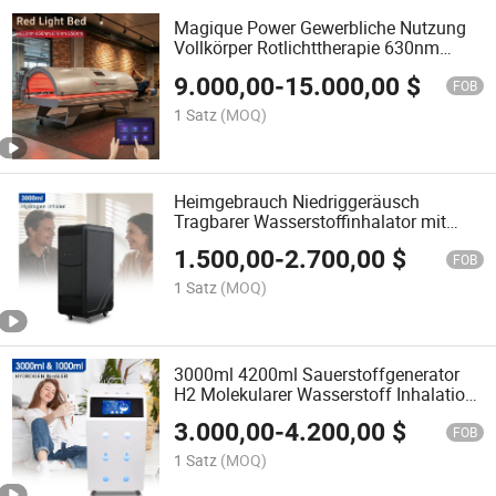
Magique Power Gewerbliche Nutzung
Vollkörper Rotlichttherapie 630nm
660nm 850nm 940nm 1060nm
9.000,00
-
15.000,00
$
Infrarottherapie LED Lichttherapie Bett
FOB
1 Satz
(MOQ)
Heimgebrauch Niedriggeräusch
Tragbarer Wasserstoffinhalator mit
3000ml Durchfluss
1.500,00
-
2.700,00
$
FOB
1 Satz
(MOQ)
3000ml 4200ml Sauerstoffgenerator
H2 Molekularer Wasserstoff Inhalation
Wasserstoffgas Inhalator
3.000,00
-
4.200,00
$
FOB
1 Satz
(MOQ)