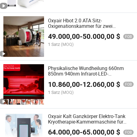
Oxyair Hbot 2.0 ATA Sitz-
Oxigenationskammer für zwei
Personen 2 ATA Hyperbare
49.000,00
-
50.000,00
$
Sauerstoffkammer mit roter
FOB
Lichttherapie
1 Satz
(MOQ)
Physikalische Wundheilung 660nm
850nm 940nm Infrarot-LED-
Rotlichttherapie-Bett
10.860,00
-
12.060,00
$
FOB
1 Satz
(MOQ)
Oxyair Kalt Ganzkörper Elektro-Tank
Kryotherapie-Kammermaschine für
Erholungszentren
64.000,00
-
65.000,00
$
FOB