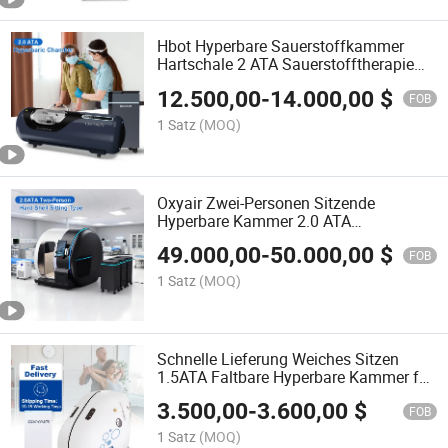
Hbot Hyperbare Sauerstoffkammer
Hartschale 2 ATA Sauerstofftherapie
Liegende Hyperbare Kammer
12.500,00
-
14.000,00
$
FOB
1 Satz
(MOQ)
Oxyair Zwei-Personen Sitzende
Hyperbare Kammer 2.0 ATA
Hartschalen-Hyperbare
49.000,00
-
50.000,00
$
Sauerstoffkammer für die klinische
FOB
Nutzung mit Luftkühler
1 Satz
(MOQ)
Schnelle Lieferung Weiches Sitzen
1.5ATA Faltbare Hyperbare Kammer für
Sporterholung und Hautgesundheit
3.500,00
-
3.600,00
$
FOB
1 Satz
(MOQ)