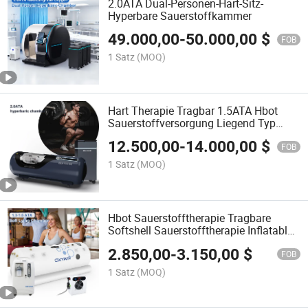
2.0ATA Dual-Personen-Hart-Sitz-
Hyperbare Sauerstoffkammer
49.000,00
-
50.000,00
$
FOB
1 Satz
(MOQ)
Hart Therapie Tragbar 1.5ATA Hbot
Sauerstoffversorgung Liegend Typ
Zuhause Sauerstoff Tragbare
12.500,00
-
14.000,00
$
Hyperbare Sauerstoffkammer
FOB
1 Satz
(MOQ)
Hbot Sauerstofftherapie Tragbare
Softshell Sauerstofftherapie Inflatable
1.5 ATA Soft Hyperbare Kammern
2.850,00
-
3.150,00
$
FOB
1 Satz
(MOQ)