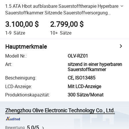
1.5 ATA Hbot aufblasbare Sauerstofftherapie Hyperbare
Sauerstoffkammer Sitzende Sauerstoffversorgung
Hyperbare Kammer
3.100,00 $
2.799,00 $
1-9
Sätze
10+
Sätze
Hauptmerkmale
Modell Nr.
:
OLV-RZ01
Art
:
sitzend in einer hyperbaren
Sauerstoffkammer
Bescheinigung
:
CE, ISO13485
LCD-Anzeige
:
Mit LCD-Anzeige
Produktionskapazität
:
300 Sätze/Monat
Zhengzhou Olive Electronic Technology Co., Ltd.
5.0/5
Bewertung