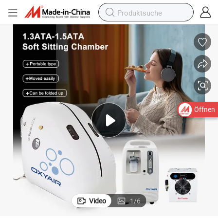
Öffnen
Video
1
/
6