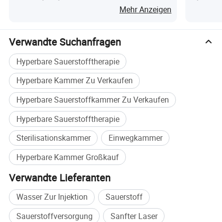
mehr Sauerstoff, um zu überleben. Eine
Sauerstofftherapie
Hyperbar
Mehr Anzeigen
hyperbare Sauerstofftherapie kann den
Sauerstoffgehalt im Blut erhöhen.
Verwandte Suchanfragen
Hyperbare Sauerstofftherapie
3. Häusliche Pflege
Hyperbare Kammer Zu Verkaufen
Für einige Patienten, die eine langfristige
Behandlung mit hyperbarischem Sauerstoff
Hyperbare Sauerstoffkammer Zu Verkaufen
benötigen, und für einige subgesunde Menschen
Hyperbare Sauerstofftherapie
können sie zu Hause durch eine hyperbare
Sterilisationskammer
Einwegkammer
Sauerstoffkammer behandelt werden.
Hyperbare Kammer Großkauf
Verwandte Lieferanten
4. Schönheit und Anti-Aging
Wasser Zur Injektion
Sauerstoff
fördern den Stoffwechsel der Haut, reparieren die
Haut und fördern die Vitalität der Zellen.
Sauerstoffversorgung
Sanfter Laser