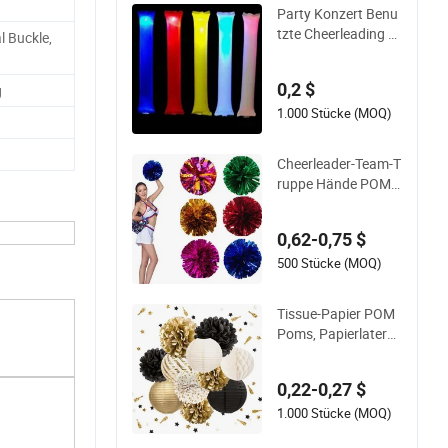
Party Konzert Benu
tzte Cheerleading Pl
l Buckle,
astik Klatsch Hand
Outfit POM Poms C
0,2 $
g
heer Stick
1.000 Stücke (MOQ)
Cheerleader-Team-T
ruppe Hände POM
POM Handblume Ta
nz Zubehör
0,62-0,75 $
500 Stücke (MOQ)
Tissue-Papier POM
Poms, Papierlaterne
n für Neujahr
0,22-0,27 $
1.000 Stücke (MOQ)