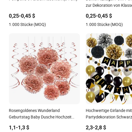
zur Dekoration von Klas
0,25-0,45 $
0,25-0,45 $
1.000 Stücke (MOQ)
1.000 Stücke (MOQ)
Rosengoldenes Wunderland
Hochwertige Girlande m
Geburtstag Baby Dusche Hochzeit
Partydekoration Schwarz
Hängehängedekorationen Papier
Geburtstagsballon Set
1,1-1,3 $
2,3-2,8 $
Pompons