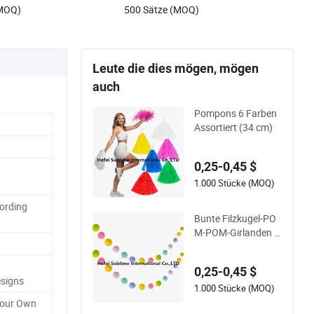
(MOQ)
500 Sätze (MOQ)
Leute die dies mögen, mögen
auch
Pompons 6 Farben
Assortiert (34 cm)
0,25-0,45 $
1.000 Stücke (MOQ)
ording
Bunte Filzkugel-PO
M-POM-Girlanden z
ur Dekoration von Kl
assenzimmern
0,25-0,45 $
signs
1.000 Stücke (MOQ)
Your Own