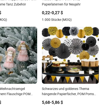
me Tanz Zubehör
Papierlaternen für Neujahr
$
0,22-0,27 $
(MOQ)
1.000 Stücke (MOQ)
 Weihnachtsengel
Schwarzes und goldenes Thema
ent Flauschige POM
hängende Papierfächer, POM Poms
sin Hängende Puppe
Blumen, Girlanden mit Punkten und
$
5,68-5,86 $
Wimpel für Weihnachtsfeier