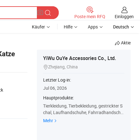
Einloggen
Poste mein RFQ
Käufer
Hilfe
Apps
Deutsch
Aktie
Katze
YiWu OuYe Accessories Co., Ltd.
Zhejiang, China

Letzter Log-in:
Jul 06, 2026
ck
Hauptprodukte:
Tierkleidung, Tierbekleidung, gestrickter S
chal, Laufhandschuhe, Fahrradhandschu
he, Schal, Taschen, gestrickte Mütze, Kiss
Mehr
en