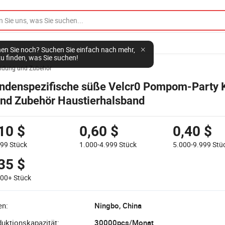
en Sie noch? Suchen Sie einfach nach mehr,
u finden, was Sie suchen!
eidung und Zubehör
ndenspezifische süße Velcr0 Pompom-Party 
nd Zubehör Haustierhalsband
10 $
0,60 $
0,40 $
999
Stück
1.000-4.999
Stück
5.000-9.999
Stü
35 $
000+
Stück
en:
Ningbo, China
uktionskapazität:
30000pcs/Monat