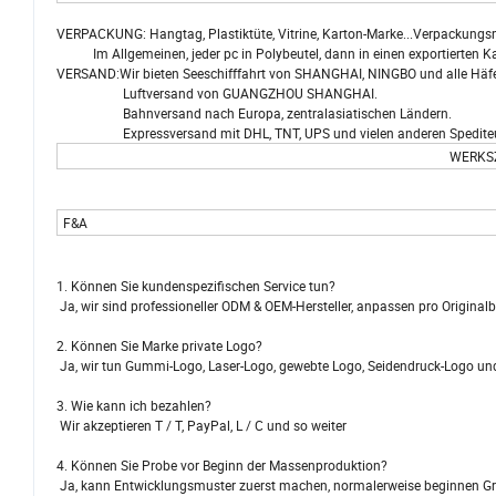
VERPACKUNG: Hangtag, Plastiktüte, Vitrine, Karton-Marke...Verpackungsm
Im Allgemeinen, jeder pc in Polybeutel, dann in einen exportierten K
VERSAND:Wir bieten Seeschifffahrt von SHANGHAI, NINGBO und alle Häfen
Luftversand von GUANGZHOU SHANGHAI.
Bahnversand nach Europa, zentralasiatischen Ländern.
Expressversand mit DHL, TNT, UPS und vielen anderen Spediteure f
WERKSZ
F&A
1. Können Sie kundenspezifischen Service tun?
Ja, wir sind professioneller ODM & OEM-Hersteller, anpassen pro Originalb
2. Können Sie Marke private Logo?
Ja, wir tun Gummi-Logo, Laser-Logo, gewebte Logo, Seidendruck-Logo un
3. Wie kann ich bezahlen?
Wir akzeptieren T / T, PayPal, L / C und so weiter
4. Können Sie Probe vor Beginn der Massenproduktion?
Ja, kann Entwicklungsmuster zuerst machen, normalerweise beginnen G