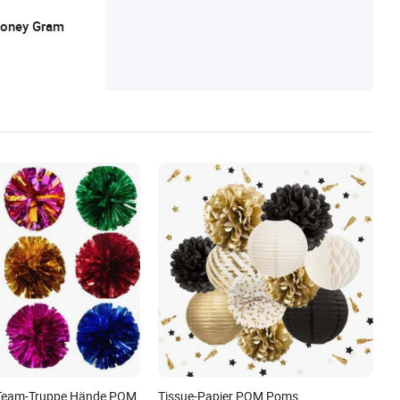
 Money Gram
-Team-Truppe Hände POM
Tissue-Papier POM Poms,