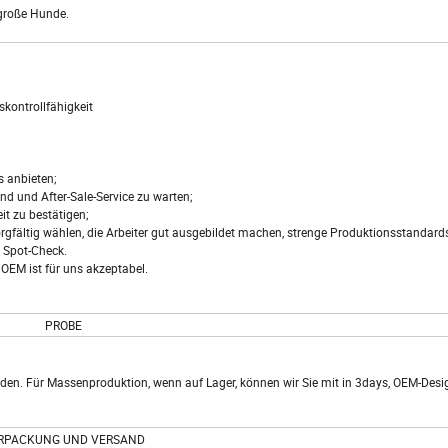
 große Hunde.
tskontrollfähigkeit
s anbieten;
d und After-Sale-Service zu warten;
it zu bestätigen;
 sorgfältig wählen, die Arbeiter gut ausgebildet machen, strenge Produktionsstandards
e Spot-Check.
 OEM ist für uns akzeptabel.
PROBE
den. Für Massenproduktion, wenn auf Lager, können wir Sie mit in 3days, OEM-Desi
RPACKUNG UND VERSAND