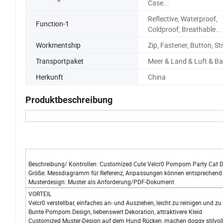
Case...
Reflective, Waterproof,
Function-1
Coldproof, Breathable...
Workmentship
Zip, Fastener, Button, St
Transportpaket
Meer & Land & Luft & B
Herkunft
China
Produktbeschreibung
Beschreibung/ Kontrollen: Customized Cute Velcr0 Pompom Party Cat 
Größe: Messdiagramm für Referenz, Anpassungen können entsprechend 
Musterdesign: Muster als Anforderung/PDF-Dokument
VORTEIL
Velcr0 verstellbar, einfaches an- und Ausziehen, leicht zu reinigen und z
Bunte Pompom Design, liebenswert Dekoration, attraktivere Kleid
Customized Muster-Design auf dem Hund Rücken, machen doggy stilvoll