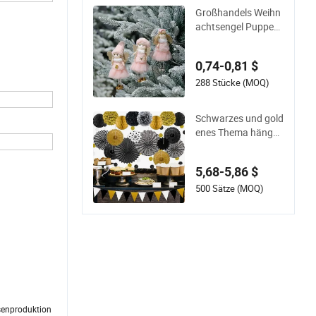
ch hitzebeständig E
Großhandels Weihn
sszimmertisch Deko
achtsengel Puppen
r
ornament Flauschig
e POM POM Prinzes
0,74-0,81 $
sin Hängende Pupp
e
288 Stücke (MOQ)
Schwarzes und gold
enes Thema hängen
de Papierfächer, PO
M Poms Blumen, Gir
5,68-5,86 $
landen mit Punkten
und Wimpel für Wei
500 Sätze (MOQ)
hnachtsfeier
senproduktion