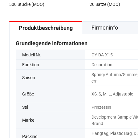
500 Stücke (MOQ)
20 Sätze (MOQ)
Firmeninfo
Produktbeschreibung
Grundlegende Informationen
Modell Nr.
OY-DA-X15
Funktion
Decoration
Spring/Autumn/Summe
Saison
err
Größe
XS, S, M, L, Adjustable
Stil
Prinzessin
Development Sample Wi
Marke
Brand
Hangtag, Plastic Bag, Di
Packing