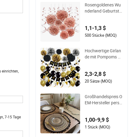
Rosengoldenes Wu
nderland Geburtsta
g Baby Dusche Hoc
hzeit Hängehänged
1,1-1,3 $
ekorationen Papier
Pompons
500 Stücke (MOQ)
Hochwertige Girlan
de mit Pompoms Pa
rtydekoration Schw
arz Gold Geburtsta
 einrichten,
2,3-2,8 $
gsballon Set
20 Sätze (MOQ)
Großhandelspreis O
EM-Hersteller perso
nalisierte runde Jut
e- Platzmatte mit Q
gn, 7-15 Tage
1,00-9,9 $
uaste POM POM Bo
ho gewebte Tischm
1 Stück (MOQ)
atte umweltfreundli