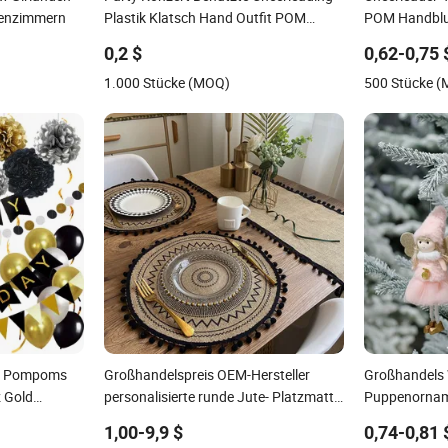
senzimmern
Plastik Klatsch Hand Outfit POM
POM Handblu
Poms Cheer Stick
0,2 $
0,62-0,75 
1.000 Stücke (MOQ)
500 Stücke 
it Pompoms
Großhandelspreis OEM-Hersteller
Großhandels
 Gold
personalisierte runde Jute- Platzmatte
Puppenornam
mit Quaste POM POM Boho gewebte
POM Prinzes
1,00-9,9 $
0,74-0,81 
Tischmatte umweltfreundlich