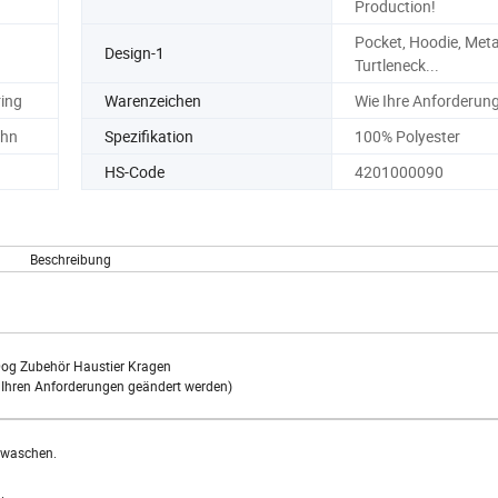
Production!
Pocket, Hoodie, Meta
Design-1
Turtleneck...
ring
Warenzeichen
Wie Ihre Anforderun
ahn
Spezifikation
100% Polyester
HS-Code
4201000090
Beschreibung
Dog Zubehör Haustier Kragen
Ihren Anforderungen geändert werden)
u waschen.
.