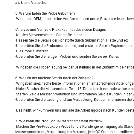
als kleine Versuche.
5. Warum laden Sie Probe Gebühren?
Wir haben OEM, haben keine Vorräte, müssen unten Prozess erleben, bevor
·Analyse und Verifydie Praktikabilität des neuen Designs
·Kaufen Sie verschiedene Rohstoffe in bar
·Passen Sie die Details der Rohstoffe durch Sublimation, Platte und etc..
·Überprüfen Sie die Probenmaterialien, und erstellen Sie ein Papiermuster
·Die Probe aufsetzen
·Überprüfen Sie die fertigen Proben und senden Sie sie per Kurier.
Wir geben die Probenladung bei der Bestellung in der Zukunft mit einer 
6. Was ist der nächste Schritt nach der Zahlung?
·Wir geben spezifische Bestellinformationen an entsprechende Abteilunge
·Holen Sie sich die Massenrohstoffe in 15 Tagen bereit normalerweise erh
·Starten Sie die Massenproduktion und informieren Sie die Kunden in der 
·Überprüfen Sie die Ladung und tun Verpackung, Kunden informieren die 
Das heißt, wir kümmern uns um alle die Arbeit rigoros nach Kunden bestä
7. Wie kann die Produktqualität sichergestellt werden?
Machen Sie Pre-Produktion Probe für die Kundengenehmigung als Standa
Massenproduktion, Verpackung bis Versand, jede QC-Station kontrollieren 