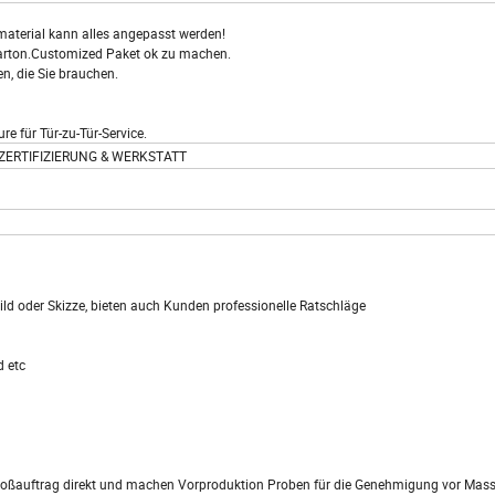
aterial kann alles angepasst werden!
arton.Customized Paket ok zu machen.
, die Sie brauchen.
ür Tür-zu-Tür-Service.
ERTIFIZIERUNG & WERKSTATT
ild oder Skizze, bieten auch Kunden professionelle Ratschläge
d etc
roßauftrag direkt und machen Vorproduktion Proben für die Genehmigung vor Mas