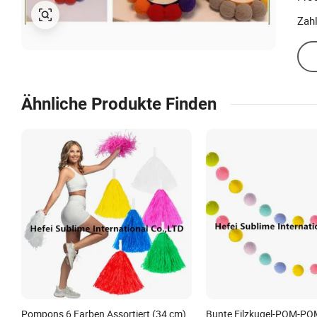
Zah
Ähnliche Produkte Finden
Pompons 6 Farben Assortiert (34 cm)
Bunte Filzkugel-POM-PO