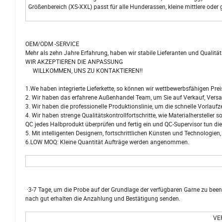
Größenbereich (XS-XXL) passt für alle Hunderassen, kleine mittlere oder
OEM/ODM -SERVICE
Mehr als zehn Jahre Erfahrung, haben wir stabile Lieferanten und Qualitä
WIR AKZEPTIEREN DIE ANPASSUNG
WILLKOMMEN, UNS ZU KONTAKTIEREN!!
1.We haben integrierte Lieferkette, so können wir wettbewerbsfähigen Prei
2. Wir haben das erfahrene Außenhandel Team, um Sie auf Verkauf, Versan
3. Wir haben die professionelle Produktionslinie, um die schnelle Vorlaufze
4. Wir haben strenge Qualitätskontrollfortschritte, wie Materialhersteller
QC jedes Halbprodukt überprüfen und fertig ein und QC-Supervisor tun di
5. Mit intelligenten Designern, fortschrittlichen Künsten und Technologien,
6.LOW MOQ: Kleine Quantität Aufträge werden angenommen.
·3-7 Tage, um die Probe auf der Grundlage der verfügbaren Garne zu been
nach gut erhalten die Anzahlung und Bestätigung senden.
VE