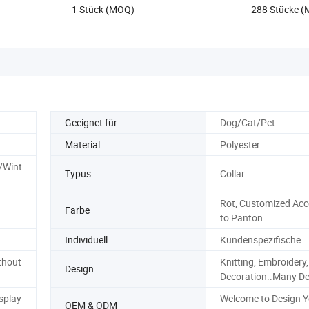
1 Stück (MOQ)
288 Stücke 
hitzebeständig Esszimmertisch Dekor
Geeignet für
Dog/Cat/Pet
Material
Polyester
/Wint
Typus
Collar
Rot, Customized Acc
Farbe
to Panton
Individuell
Kundenspezifische
thout
Knitting, Embroidery,
Design
Decoration..Many De
splay
Welcome to Design 
OEM & ODM