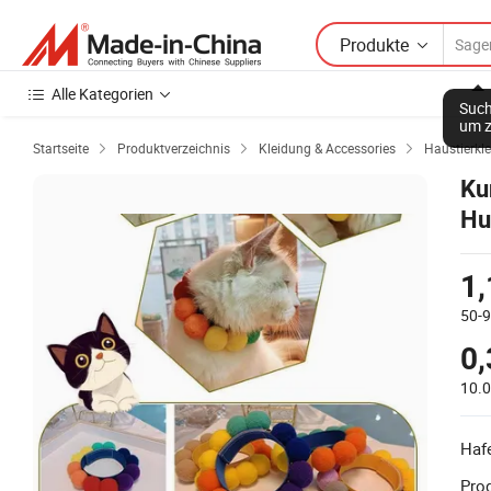
Produkte
Alle Kategorien
Such
um z
Startseite
Produktverzeichnis
Kleidung & Accessories
Haustierkl



Ku
Hu
1,
50-
0,
10.
Haf
Prod