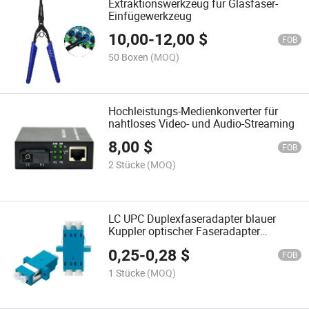
Extraktionswerkzeug für Glasfaser-
Einfügewerkzeug
10,00
-
12,00
$
FOB
50 Boxen
(MOQ)
Hochleistungs-Medienkonverter für
nahtloses Video- und Audio-Streaming
8,00
$
FOB
2 Stücke
(MOQ)
LC UPC Duplexfaseradapter blauer
Kuppler optischer Faseradapter
faseroptischer Stecker
0,25
-
0,28
$
FOB
1 Stücke
(MOQ)