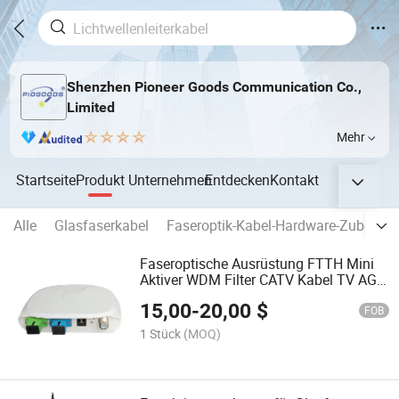
Shenzhen Pioneer Goods Communication Co.,
Limited
Mehr
Startseite
Produkt
Unternehmen
Entdecken
Kontakt
Alle
Glasfaserkabel
Faseroptik-Kabel-Hardware-Zubehör
Faseroptische Ausrüstung FTTH Mini
Aktiver WDM Filter CATV Kabel TV AGC
Faseroptik
15,00
-
20,00
$
FOB
1 Stück
(MOQ)