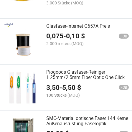
3.000 Stücke
(MOQ)
Glasfaser-Internet G657A Preis
0,075
-
0,10
$
FOB
2.000 meters
(MOQ)
Piogoods Glasfaser-Reiniger
1.25mm/2.5mm Fiber Optic One Click
Cleaner Pen
3,50
-
5,50
$
FOB
100 Stücke
(MOQ)
SMC-Material optische Faser 144 Kerne
Außenausrüstung Faseroptik
Kreuzverbindungs-Verteilerkasten