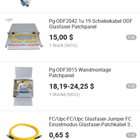
Pg-ODF2042 1u 19 Schiebekabel ODF
Glasfaser Patchpanel
15,00
$
FOB
1 Stück
(MOQ)
Pg-ODF3015 Wandmontage
Patchpanel
18,19
-
24,25
$
FOB
1 Stücke
(MOQ)
FC/Upc-FC/Upc Glasfaser-Jumper FC
Einzelmodus Glasfaser-Patchkabel 3m
Länge
0,65
$
FOB