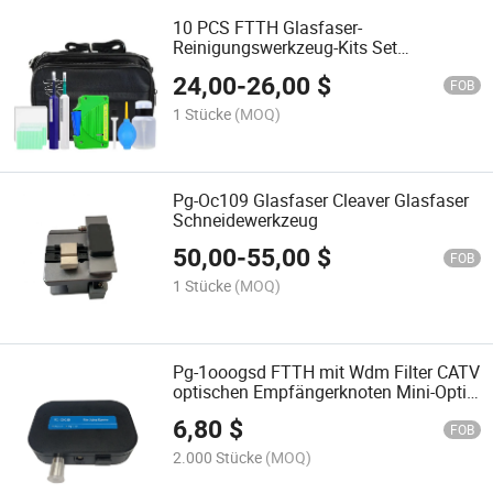
10 PCS FTTH Glasfaser-
Reinigungswerkzeug-Kits Set
1.25mm/2.5mm Ein-Klick-Reiniger Stift
24,00
-
26,00
$
Baumwollstäbchen Set
FOB
1 Stücke
(MOQ)
Pg-Oc109 Glasfaser Cleaver Glasfaser
Schneidewerkzeug
50,00
-
55,00
$
FOB
1 Stücke
(MOQ)
Pg-1ooogsd FTTH mit Wdm Filter CATV
optischen Empfängerknoten Mini-Optik-
Knoten Innen
6,80
$
FOB
2.000 Stücke
(MOQ)