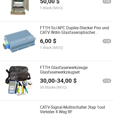
50,00
$
FOB
1 Stück
(MOQ)
FTTH Sc/APC Duplex-Stecker Pon und
CATV Wdm Glasfaseroptischer
Empfänger Preis mit 2 Ausgang
6,00
$
FOB
1 Stück
(MOQ)
FTTH Glasfaserwerkzeuge
Glasfaserwerkzeugset
30,00
-
34,00
$
FOB
50 Stücke
(MOQ)
CATV-Signal-Multischalter 3tap 1out
Verteiler 4 Weg RF