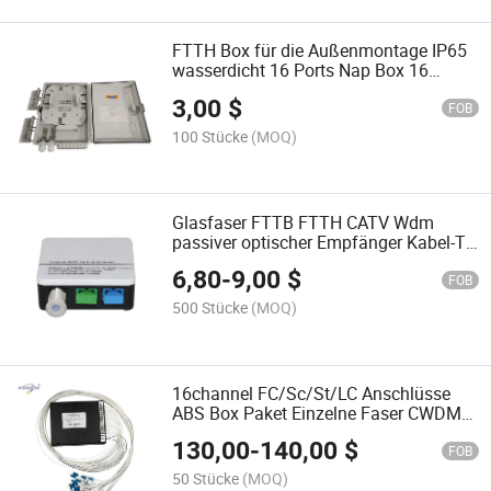
FTTH Box für die Außenmontage IP65
wasserdicht 16 Ports Nap Box 16
Kernfaser-Optik-Verteilerbox
3,00
$
FOB
100 Stücke
(MOQ)
Glasfaser FTTB FTTH CATV Wdm
passiver optischer Empfänger Kabel-TV
Mini-Knoten für Epon Gpon
6,80
-
9,00
$
FOB
500 Stücke
(MOQ)
16channel FC/Sc/St/LC Anschlüsse
ABS Box Paket Einzelne Faser CWDM
Mux Demux Multiplexer
130,00
-
140,00
$
FOB
50 Stücke
(MOQ)