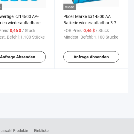
o
Video
ertige Icr14500 AA-
Pkcell Marke Icr14500 AA
rien wiederaufladbare
Batterie wiederaufladbar 3.7V
Li-Ion-Batterien
Li-Ion Batterien 14500
reis:
/ Stück
FOB Preis:
/ Stück
0,46 $
0,46 $
st. Befehl:
1.100 Stücke
Mindest. Befehl:
1.100 Stücke
Anfrage Absenden
Anfrage Absenden
auswahl Produkte
Einblicke