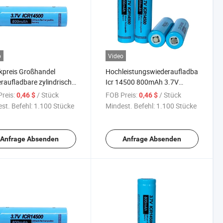
o
Video
kpreis Großhandel
Hochleistungswiederaufladbare
raufladbare zylindrische
Icr 14500 800mAh 3.7V
umbatterie Li-Ion 14500
Lithium-Ionen-Batterie für
reis:
/ Stück
FOB Preis:
/ Stück
0,46 $
0,46 $
 3.7V Lithium-Ionen-
Taschenlampen
st. Befehl:
1.100 Stücke
Mindest. Befehl:
1.100 Stücke
rie
Anfrage Absenden
Anfrage Absenden