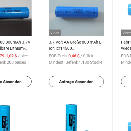
Video
Vide
4500 800mAh 3.7V
3.7 Volt AA Größe 800 mAh Li-
Fabri
bare Lithium-
Ion Icr14500
wiede
ien Icr14500 AA-
wiederaufladbare Batterie mit
Lithi
/ pieces
FOB Preis:
/ Stück
FOB P
,79-1,02 $
0,46 $
ien
Anschlüssen
Zelle
ehl:
200 pieces
Mindest. Befehl:
1.100 Stücke
Minde
Batte
e Absenden
Anfrage Absenden