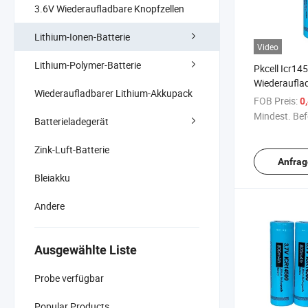
3.6V Wiederaufladbare Knopfzellen
Lithium-Ionen-Batterie
Video
Lithium-Polymer-Batterie
Pkcell Icr1
Wiederauflad
Wiederaufladbarer Lithium-Akkupack
Ionen-Batteri
FOB Preis:
0
Geldautoma
Mindest. Bef
Batterieladegerät
Zink-Luft-Batterie
Anfrag
Bleiakku
Andere
Ausgewählte Liste
Probe verfügbar
Popular Products