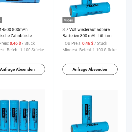
o
Video
 14500 800mAh
3.7 Volt wiederaufladbare
rische Zahnbürste
Batterien 800 mAh Lithium
um-Ionen-Batterie 14500
Batterie AA 14500 Li-Ion
reis:
/ Stück
FOB Preis:
/ Stück
0,46 $
0,46 $
Batterie
st. Befehl:
1.100 Stücke
Mindest. Befehl:
1.100 Stücke
Anfrage Absenden
Anfrage Absenden