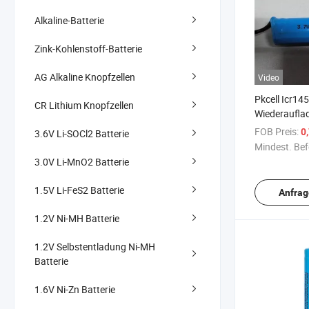
Alkaline-Batterie
Zink-Kohlenstoff-Batterie
AG Alkaline Knopfzellen
Video
Pkcell Icr1
CR Lithium Knopfzellen
Wiederauflad
Ionen-Batter
FOB Preis:
0
3.6V Li-SOCl2 Batterie
Größe Batter
Mindest. Bef
3.0V Li-MnO2 Batterie
1.5V Li-FeS2 Batterie
Anfrag
1.2V Ni-MH Batterie
1.2V Selbstentladung Ni-MH
Batterie
1.6V Ni-Zn Batterie