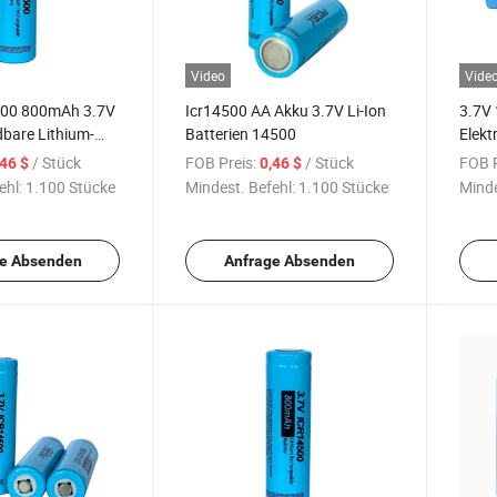
Video
Vide
4500 800mAh 3.7V
Icr14500 AA Akku 3.7V Li-Ion
3.7V
bare Lithium-
Batterien 14500
Elekt
e für
Lithi
/ Stück
FOB Preis:
/ Stück
FOB P
,46 $
0,46 $
ten
ehl:
1.100 Stücke
Mindest. Befehl:
1.100 Stücke
Minde
e Absenden
Anfrage Absenden