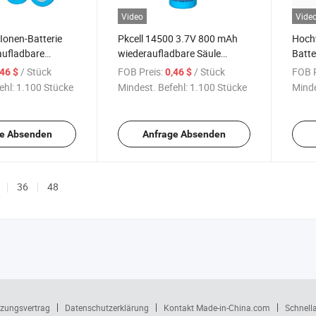
Video
Vide
Ionen-Batterie
Pkcell 14500 3.7V 800 mAh
Hochw
aufladbare
wiederaufladbare Säule
Batte
n-Batterie AA-
14500 Li-Ion-Batterie flacher
3.7V 
/ Stück
FOB Preis:
/ Stück
FOB P
,46 $
0,46 $
Deckel
ehl:
1.100 Stücke
Mindest. Befehl:
1.100 Stücke
Minde
e Absenden
Anfrage Absenden
36
48
zungsvertrag
Datenschutzerklärung
Kontakt Made-in-China.com
Schnell