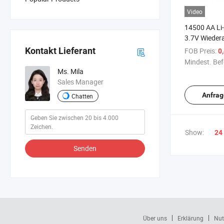
Video
14500 AA Li-
3.7V Wieder
Lithium-Ione
Kontakt Lieferant
FOB Preis:
0
Batterie
Mindest. Bef
Ms. Mila
Sales Manager
Anfrag
Chatten
Show:
24
Senden
Über uns
Erklärung
Nut