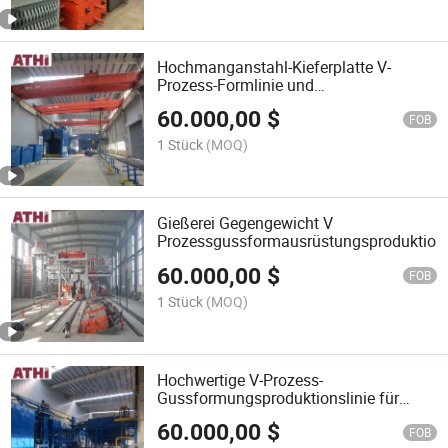
Hochmanganstahl-Kieferplatte V-
Prozess-Formlinie und
Sandrückgewinnungslinie
60.000,00
$
FOB
1 Stück
(MOQ)
Gießerei Gegengewicht V
Prozessgussformausrüstungsproduktionsl
60.000,00
$
FOB
1 Stück
(MOQ)
Hochwertige V-Prozess-
Gussformungsproduktionslinie für
Gusseisenstahl und Aluminium
60.000,00
$
FOB