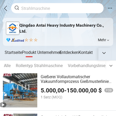
Qingdao Antai Heavy Industry Machinery Co.,
Ltd.
Mehr
Startseite
Produkt
Unternehmen
Entdecken
Kontakt
Alle
Rollentyp Strahlmaschine
Vorbehandlungslinie für S
Gießerei Vollautomatischer
Vakuumformprozess Gießmusterlinie
und Sandvorbereitungssystem
5.000,00
-
150.000,00
$
FOB
1 Satz
(MOQ)