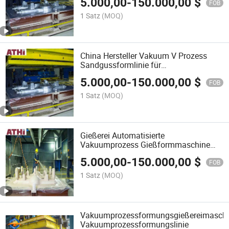
5.000,00
-
150.000,00
$
Jaw-Platten
FOB
1 Satz
(MOQ)
China Hersteller Vakuum V Prozess
Sandgussformlinie für
Drehgestellträger Eisenbahnteile
5.000,00
-
150.000,00
$
Gießen und Formen
FOB
1 Satz
(MOQ)
Gießerei Automatisierte
Vakuumprozess Gießformmaschine
Linie für Metallguss Teile Maschinen
5.000,00
-
150.000,00
$
FOB
1 Satz
(MOQ)
Vakuumprozessformungsgießereimasch
Vakuumprozessformungslinie