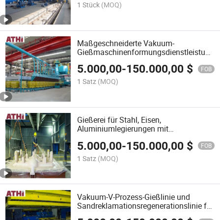
1 Stück
(MOQ)
Maßgeschneiderte Vakuum-
Gießmaschinenformungsdienstleistung
Automatisierter Vakuumprozess für
5.000,00
-
150.000,00
$
Sandgusslinie zu verkaufen
FOB
1 Satz
(MOQ)
Gießerei für Stahl, Eisen,
Aluminiumlegierungen mit
Vakuumprozess, Formlinie mit
5.000,00
-
150.000,00
$
Sandrückgewinnungs- und
FOB
Regenerationssystem
1 Satz
(MOQ)
Vakuum-V-Prozess-Gießlinie und
Sandreklamationsregenerationslinie für
Guss von hochmanganhaltigen Stahl-