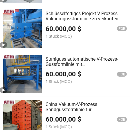
Schlüsselfertiges Projekt V Prozess
Vakuumgussformlinie zu verkaufen
60.000,00
$
FOB
1 Stück
(MOQ)
Stahlguss automatische V-Prozess-
Gussformlinie mit
Sandvorbereitungssystem
60.000,00
$
FOB
1 Stück
(MOQ)
China Vakuum-V-Prozess
Sandgussformlinie für
Drehgestellträger Eisenbahnteile
60.000,00
$
FOB
1 Stück
(MOQ)