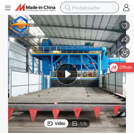
Öffnen
Video
1
/
6