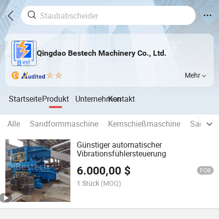
Qingdao Bestech Machinery Co., Ltd.
Mehr
Startseite
Produkt
Unternehmen
Kontakt
Alle
Sandformmaschine
Kernschießmaschine
Sandmi
Günstiger automatischer
Vibrationsfühlersteuerung
6.000,00
$
FOB
1 Stück
(MOQ)