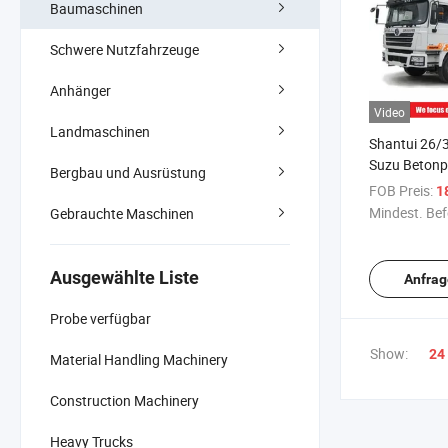
Baumaschinen
Schwere Nutzfahrzeuge
Anhänger
Video
Landmaschinen
Shantui 26/3
Suzu Beton
Bergbau und Ausrüstung
FOB Preis:
18
Mindest. Bef
Gebrauchte Maschinen
Ausgewählte Liste
Anfrag
Probe verfügbar
Show:
24
Material Handling Machinery
Construction Machinery
Heavy Trucks