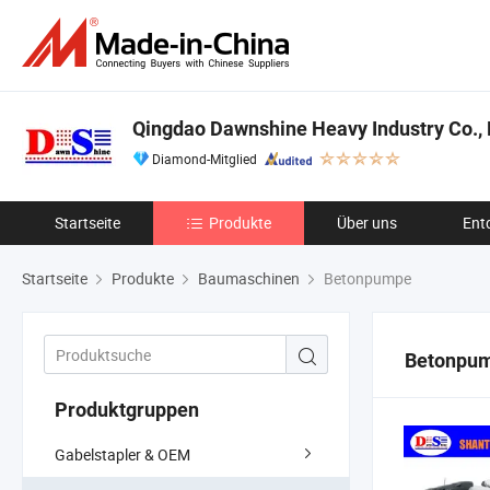
Qingdao Dawnshine Heavy Industry Co., 
Diamond-Mitglied
Startseite
Produkte
Über uns
Ent
Startseite
Produkte
Baumaschinen
Betonpumpe
Betonpu
Produktgruppen
Gabelstapler & OEM