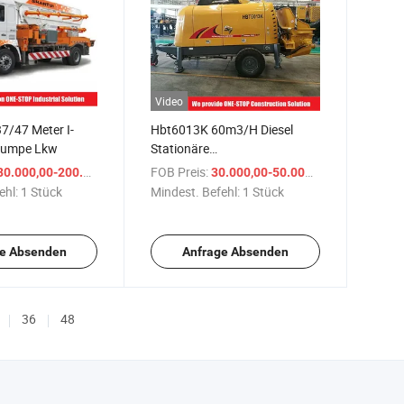
Video
7/47 Meter I-
Hbt6013K 60m3/H Diesel
pumpe Lkw
Stationäre
Anhängerbetonpumpe
/ Stück
FOB Preis:
/ Stück
0.000,00-200.000,00 $
30.000,00-50.000,00 $
ehl:
1 Stück
Mindest. Befehl:
1 Stück
e Absenden
Anfrage Absenden
36
48