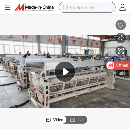
Öffnen
Video
1
/
1