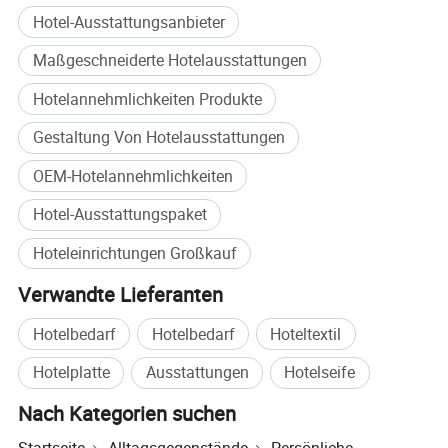
Umweltfreundliches Strohmaterial
Produktlieferung. Wir bieten auch kundenspezifische
Hotel-Ausstattungsanbieter
Glatte Zähne für komfortables Kämmen
Designs, Verbesserungen der Produktionsprozesse und
Maßgeschneiderte Hotelausstattungen
Leicht und für unterwegs geeignet
innovative Verpackungslösungen, mit dem Ziel, jedem
Geeignet für verschiedene Haartypen
Kunden eine umfassende, personalisierte "One-Stop-
Hotelannehmlichkeiten Produkte
Unterstützt eine nachhaltige Hotelpositionierung
Lösung" anzubieten.
Gestaltung Von Hotelausstattungen
OEM-Hotelannehmlichkeiten
Hotel-Ausstattungspaket
Hoteleinrichtungen Großkauf
Verwandte Lieferanten
Hotelbedarf
Hotelbedarf
Hoteltextil
Hotelplatte
Ausstattungen
Hotelseife
Nach Kategorien suchen