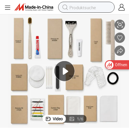
ngset mit Karton aus Zuckerrohr
Biologisch abbaubare Hotelbadezimmer-Toilettenartikel Hotel-Ausstattu
Öffnen
Video
1
/
6