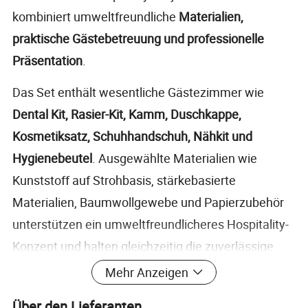
kombiniert umweltfreundliche
Materialien,
praktische Gästebetreuung und professionelle
Präsentation
.
Das Set enthält wesentliche Gästezimmer wie
Dental Kit, Rasier-Kit, Kamm, Duschkappe,
Kosmetiksatz, Schuhhandschuh, Nähkit und
Hygienebeutel
. Ausgewählte Materialien wie
Kunststoff auf Strohbasis, stärkebasierte
Materialien, Baumwollgewebe und Papierzubehör
unterstützen ein umweltfreundlicheres Hospitality-
Konzept und halten gleichzeitig die zuverlässige
tägliche Leistung aufrecht.
Mehr Anzeigen
Mit FSC-zertifizierten Verpackungen, anpassbaren
Über den Lieferanten