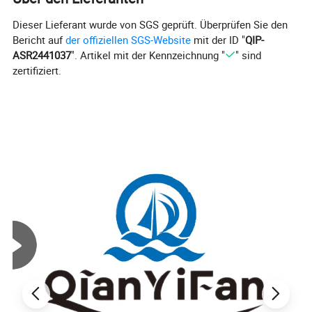
Branding-Optionen und flexiblen
Dieser Lieferant wurde von SGS geprüft. Überprüfen Sie den
Produktkombinationen unterstützt dieses Set
Bericht auf
der offiziellen SGS-Website
mit der ID "
QIP-
ASR2441037
". Artikel mit der Kennzeichnung "
" sind
Hotels dabei, ein Gleichgewicht zwischen
zertifiziert.
Nachhaltigkeit, Gästemengaenen und Effizienz bei
der Beschaffung
zu erreichen.
Detaillierte Fotos