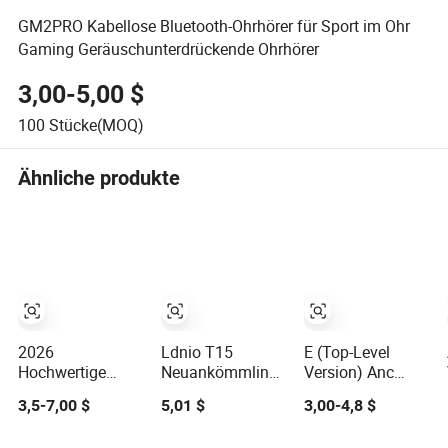
GM2PRO Kabellose Bluetooth-Ohrhörer für Sport im Ohr
Gaming Geräuschunterdrückende Ohrhörer
3,00-5,00 $
100
Stücke(MOQ)
Ähnliche produkte
2026
Ldnio T15
E (Top-Level
Hochwertige
Neuankömmling
Version) Anc
kabellose
Bluetooth-
Geräuschunterdrüc
3,5-7,00 $
5,01 $
3,00-4,8 $
Bluetooth-
Ohrhörer 1: 1 Air
PRO3 PRO2
Ohrhörer PRO3
PRO 3 2 Max
Kabellose