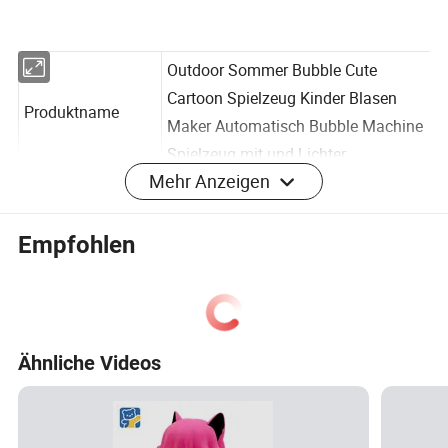
Outdoor Sommer Bubble Cute
Cartoon Spielzeug Kinder Blasen
Produktname
Maker Automatisch Bubble Machine
Mehr Anzeigen
Spielzeug mit und Lichter
Größe
16,4 x 9,2 x 16,3 cm
Empfohlen
Moq
50 Stück
Logo
Benutzerdefiniertes Logo
Paket
Netztasche oder OPP-Tasche
Ähnliche Videos
Detaillierte Fotos
Unsere Vorteile
Outdoor Sommer Bubble Cute Cartoon Spielzeug Kinder