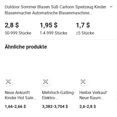
Outdoor Sommer Blasen Süß Cartoon Spielzeug Kinder
Blasenmacher Automatische Blasenmaschine
Spielzeuge mit Lichtern
2,8 $
1,95 $
1,7 $
50-999
Stücke
1-4.999
Stücke
≥5
Stücke
Ähnliche produkte
Neue Ankunft
Mehrloch-Gatling-
Heißer Verkauf
Kinder Hot Sale
Elektro-
Neue Raum
Großhandel
Seifenblasenmaschine
Vollautomatische
1,66-2,66 $
3,382-3,704 $
2,6-2,8 $
Bildungs
Cartoon-
Handheld
Stressabbau
Lichtspielzeug für
Seifenblasenmasch