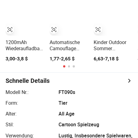
Fidget Eltern-
Jungen und
Kinderunterhaltung
Kind-Interaktion
Mädchen
Kunststoffspielzeug
Plastik
Elektronisches
Handheld Blasen
Schnelles
Drückspiel
1200mAh
Automatische
Kinder Outdoor
Maschinen
Wiederaufladbare
Camouflage
Sommer
Spielzeug
Bazooka
Blasenmaschine
Unterhaltung
3,00-3,8 $
1,77-2,65 $
6,63-7,18 $
Seifenblasenmaschine
Neue Bazooka
Radio
Spielzeug für
Blasengewehr
Seifenblasenmasch
Sommer Garten
Spielzeuge 69
Party Hochzeit
Spaß
Löcher
Spaß
Schnelle Details
Blasengewehr
Aufnahmegerät
Camouflage
Elektrischer
Modell Nr.:
FT090s
Blasengewehr
automatischer
Form:
Tier
Neueste
Seifenblasenbläser
Blasenmaschinen
Spielzeug
Alter:
All Age
Spielzeug
Stil:
Cartoon Spielzeug
Verwendung:
Lustig, Insbesondere Spielwaren,