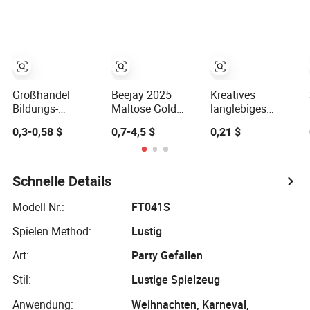
Plüschspielzeugen
Molarspielzeug
Stofftier
Großhandel
Beejay 2025
Kreatives
Bildungs-
Maltose Gold
langlebiges
Spielzeug
Shell Pinch
Kunststoff
0,3-0,58 $
0,7-4,5 $
0,21 $
Mädchen Kinder
Glücklich
artikuliertes
günstige
Decompression
flexibles
Säuglinge
Fidget Squishy
chinesisches
beliebte
Silikon TPR
Drachen-
Schnelle Details
sensorische
Unisex
Neuheitsspielzeug
Spielzeuge
Angstlindernde
für Kinder
Modell Nr.:
FT041S
Montessori
Spielzeuge
Spielen Method:
Lustig
Material DIY
Holzspielzeug für
Art:
Party Gefallen
Kinder
Stil:
Lustige Spielzeug
Anwendung:
Weihnachten, Karneval,