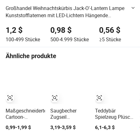
Großhandel Weihnachtskürbis Jack-O'-Lantern Lampe
Kunststofflaternen mit LED-Lichtern Hängende
festliche Dekorationen
1,2 $
0,98 $
0,56 $
100-499
Stücke
500-4.999
Stücke
≥5
Stücke
Ähnliche produkte
Maßgeschneiderte
Saugbecher
Teddybär
Cartoon-
Zugseil
Spielzeug Plüsch
Bartmann-
Hundespielzeug
Tier romantische
0,99-1,99 $
3,19-3,59 $
6,1-6,3 $
Spielzeugproduktion
Interaktiver
Plüsch Geschenk
Herstellung von
Kauball Haustier
für Valentinstag