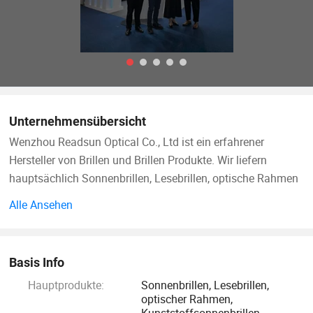
Unternehmensübersicht
Wenzhou Readsun Optical Co., Ltd ist ein erfahrener
Hersteller von Brillen und Brillen Produkte. Wir liefern
hauptsächlich Sonnenbrillen, Lesebrillen, optische Rahmen
(sowohl Metall- als auch Kunststoffrahmen) und
Alle Ansehen
polarisierte Gläser, wir können auch Zubehör wie Taschen,
Taschen, Saiten und Display-Ständer anbieten.
Basis Info
Unsere Produkte haben die Aufmerksamkeit der Käufer in
Hauptprodukte:
Sonnenbrillen, Lesebrillen,
Nordamerika und Europa erregt. YAMAHA, C&A und Dollar
optischer Rahmen,
Tree vertrauen auf unsere 16 Jahre Erfahrung im Vertrieb
Kunststoffsonnenbrillen,