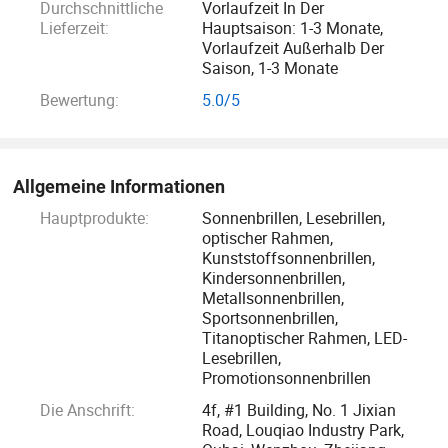
Durchschnittliche
Vorlaufzeit In Der
UV400 Linsen, nickelfreie Beschichtung und Umweltschutz
Lieferzeit:
Hauptsaison: 1-3 Monate,
Material liefern, um Ihre Anfrage
Vorlaufzeit Außerhalb Der
Saison, 1-3 Monate
zu erfüllen andererseits verfügt unsere 20, 000
Bewertung:
5.0/5
Quadratmeter große Fabrik über 6 Produktionslinien mit
einer Kapazität von 500, 000 Paar Gläser pro Monat. Um
unsere Kunden optimal zu unterstützen, können wir unsere
Allgemeine Informationen
Produktionslinien flexibel an Ihre dringenden
Auftragsbedürfnisse anpassen.
Hauptprodukte:
Sonnenbrillen, Lesebrillen,
optischer Rahmen,
Kunststoffsonnenbrillen,
Unsere Mission: Mehr Menschen "genießen neue Vision"!
Kindersonnenbrillen,
Ziel ist Ihr Wachstum und Erfolg zu streben! Lieferung. Wir
Metallsonnenbrillen,
Sportsonnenbrillen,
sind sicher, dass wir der richtige Partner sind, den Sie
Titanoptischer Rahmen, LED-
suchen. PLS siehe unten Produktionsablauf als Referenz.
Lesebrillen,
Ich glaube, Sie werden es nicht bereuen, sich für Readsun
Promotionsonnenbrillen
zu entscheiden.
Die Anschrift:
4f, #1 Building, No. 1 Jixian
Road, Louqiao Industry Park,