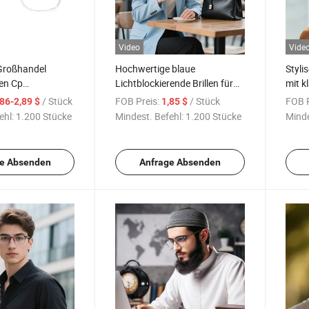
Video
Vide
Großhandel
Hochwertige blaue
Styli
en Cp
Lichtblockierende Brillen für
mit k
e Optische
Frauen - Ideal für
blaue
/ Stück
FOB Preis:
/ Stück
FOB P
,86-2,89 $
1,85 $
wellnessorientierte
kompa
ehl:
1.200 Stücke
Mindest. Befehl:
1.200 Stücke
Minde
Einzelhandelsgeschäfte
e Absenden
Anfrage Absenden