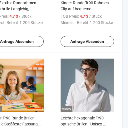
Flexible Rundrahmen
Kinder Runde Tr90 Rahmen
rbrille Langlebig,
Clip auf bequeme
alistisches Design, Ideal
Nasenpolster, leichtes Design,
reis:
/ Stück
FOB Preis:
/ Stück
4,7 $
4,7 $
leinkinder & Teenager
rezeptfreundlich
st. Befehl:
1.200 Stücke
Mindest. Befehl:
1.200 Stücke
Anfrage Absenden
Anfrage Absenden
o
Video
r Tr90 Runde Brillen
Leichte hexagonale Tr90
ble Stoßfeste Fassung,
optische Brillen - Unisex-