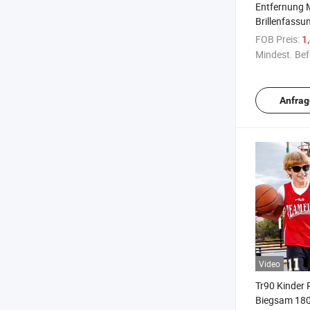
Entfernung 
Brillenfassu
für
FOB Preis:
1
Großhandels
Mindest. Bef
Anfrag
Video
Tr90 Kinder 
Biegsam 180°