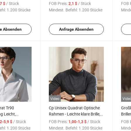
exibles Gestell für
schraubenloses Design, sicher
Beque
/ Stück
FOB Preis:
/ Stück
FOB P
,7 $
2,1 $
r
und bequem
ehl:
1.200 Stücke
Mindest. Befehl:
1.200 Stücke
Minde
e Absenden
Anfrage Absenden
Video
Vide
rat Tr90
Cp Unisex Quadrat Optische
Großh
g Leicht,
Rahmen - Leichte klare Brille,
Brill
equeme Passform,
modische transparente
Damenb
/ Stück
FOB Preis:
/ Stück
FOB P
,2-5,9 $
1,00-1,3 $
tützung
Augenweide, OEM verfügbar
Blaul
ehl:
1.200 Stücke
Mindest. Befehl:
1.200 Stücke
Minde