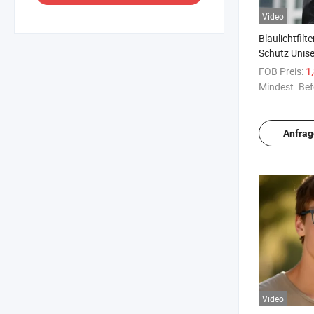
Video
Blaulichtfilt
Schutz Unise
für B2b Gro
FOB Preis:
1
Mindest. Bef
Anfrag
Video