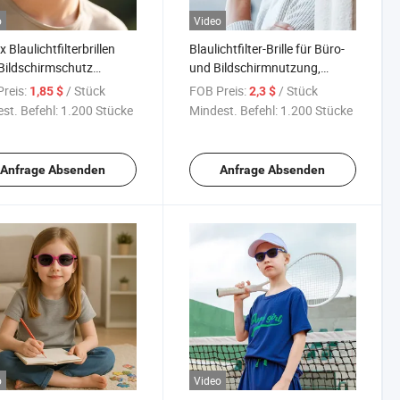
o
Video
 Blaulichtfilterbrillen
Blaulichtfilter-Brille für Büro-
Bildschirmschutz
und Bildschirmnutzung,
che Rahmen für
Unisex-Brille Großhandel
reis:
/ Stück
FOB Preis:
/ Stück
1,85 $
2,3 $
rverkäufer
st. Befehl:
1.200 Stücke
Mindest. Befehl:
1.200 Stücke
Anfrage Absenden
Anfrage Absenden
o
Video