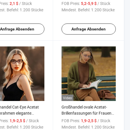
me Kinder Rezeptbereit
Design, bequem und langlebig,
reis:
/ Stück
FOB Preis:
/ Stück
2,1 $
5,2-5,9 $
moderner Stil
st. Befehl:
1.200 Stücke
Mindest. Befehl:
1.200 Stücke
Anfrage Absenden
Anfrage Absenden
o
Video
andel Cat-Eye Acetat
Großhandel ovale Acetat-
enrahmen elegante
Brillenfassungen für Frauen
rille, leicht, langlebig,
Schildpatt, langlebig und
reis:
/ Stück
FOB Preis:
/ Stück
1,9-2,5 $
1,9-2,5 $
ichtoption
bequem, OEM verfügbar
st. Befehl:
1.200 Stücke
Mindest. Befehl:
1.200 Stücke