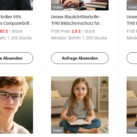
Video
Vide
erbrillen 99%
Unisex Blaulichtfilterbrille -
Unisex
x Computerbrille
Tr90 Bildschirmschutz für
Tr90 
ßhandel
Wiederverkäufer
optis
/ Stück
FOB Preis:
/ Stück
FOB P
,85 $
2,8 $
Wiede
ehl:
1.200 Stücke
Mindest. Befehl:
1.200 Stücke
Minde
e Absenden
Anfrage Absenden
Video
Vide