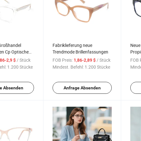
Großhandel
Fabriklieferung neue
Neue
en Cp Optische
Trendmode Brillenfassungen
Prop
Brill
/ Stück
FOB Preis:
/ Stück
FOB P
,86-2,9 $
1,86-2,89 $
ehl:
1.200 Stücke
Mindest. Befehl:
1.200 Stücke
Minde
e Absenden
Anfrage Absenden