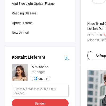
Anti Blue Light Optical Frame
Reading Glasses
Optical Frame
Neue Trend 
Leichte Dam
New Arrival
Propionsäur
FOB Preis:
1
Rahmen
Mindest. Bef
Anfrag
Kontakt Lieferant
Mrs. Shebe
manager
Chatten
Senden