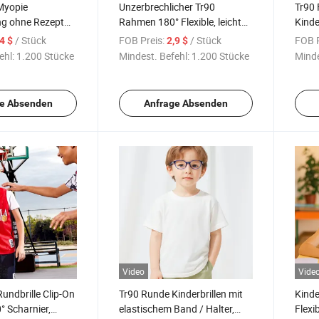
Myopie
Unzerbrechlicher Tr90
Tr90 
ng ohne Rezept
Rahmen 180° Flexible, leichte
Kinde
und sichere Brillen für Kinder,
Minim
/ Stück
FOB Preis:
/ Stück
FOB P
,4 $
2,9 $
optikversorgung
Kleinkinder und Teenager
für K
ehl:
1.200 Stücke
Mindest. Befehl:
1.200 Stücke
Minde
e Absenden
Anfrage Absenden
Video
Vide
Rundbrille Clip-On
Tr90 Runde Kinderbrillen mit
Kinde
 Scharnier,
elastischem Band / Halter,
Flexi