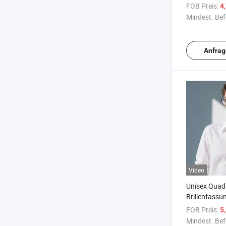
Stoßfest & Fl
FOB Preis:
4
Aktive Kinde
Mindest. Bef
Anfrag
Video
Unisex Quad
Brillenfassun
Stoßfest, B
FOB Preis:
5
OEM Unters
Mindest. Bef