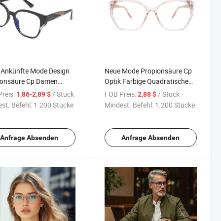
 Ankünfte Mode Design
Neue Mode Propionsäure Cp
ionsäure Cp Damen
Optik Farbige Quadratische
enfassung
Brillenfassung
reis:
/ Stück
FOB Preis:
/ Stück
1,86-2,89 $
2,88 $
st. Befehl:
1.200 Stücke
Mindest. Befehl:
1.200 Stücke
Anfrage Absenden
Anfrage Absenden