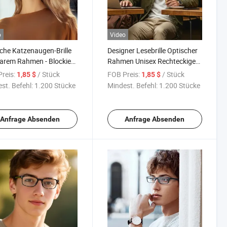
o
Video
sche Katzenaugen-Brille
Designer Lesebrille Optischer
larem Rahmen - Blockiert
Rahmen Unisex Rechteckiger
s Licht, rezeptfrei
Rahmen - Marineblau Kristall
reis:
/ Stück
FOB Preis:
/ Stück
1,85 $
1,85 $
tibel
st. Befehl:
1.200 Stücke
Mindest. Befehl:
1.200 Stücke
Anfrage Absenden
Anfrage Absenden