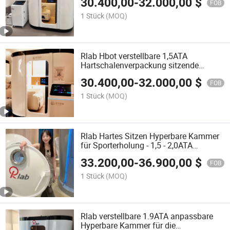
30.400,00
-
32.000,00
$
FOB
1 Stück
(MOQ)
Rlab Hbot verstellbare 1,5ATA
Hartschalenverpackung sitzende
hyperbare Sauerstoffkammer
30.400,00
-
32.000,00
$
FOB
1 Stück
(MOQ)
Rlab Hartes Sitzen Hyperbare Kammer
für Sporterholung - 1,5 - 2,0ATA
einstellbar
33.200,00
-
36.900,00
$
FOB
1 Stück
(MOQ)
Rlab verstellbare 1.9ATA anpassbare
Hyperbare Kammer für die