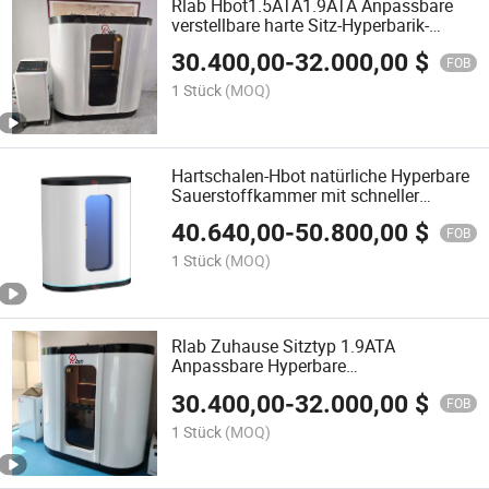
Rlab Hbot1.5ATA1.9ATA Anpassbare
verstellbare harte Sitz-Hyperbarik-
Kammer für Sportrehabilitation
30.400,00
-
32.000,00
$
FOB
1 Stück
(MOQ)
Hartschalen-Hbot natürliche Hyperbare
Sauerstoffkammer mit schneller
Erholung nach dem Training
40.640,00
-
50.800,00
$
FOB
1 Stück
(MOQ)
Rlab Zuhause Sitztyp 1.9ATA
Anpassbare Hyperbare
Sauerstoffkammer
30.400,00
-
32.000,00
$
FOB
1 Stück
(MOQ)