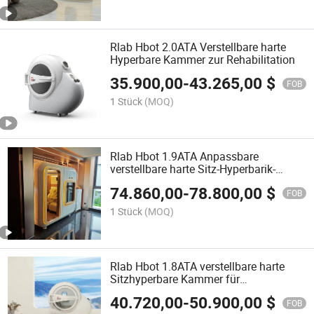
Rlab Hbot 2.0ATA Verstellbare harte
Hyperbare Kammer zur Rehabilitation
35.900,00
-
43.265,00
$
FOB
1 Stück
(MOQ)
Rlab Hbot 1.9ATA Anpassbare
verstellbare harte Sitz-Hyperbarik-
Kammer für Sportrehabilitation
74.860,00
-
78.800,00
$
FOB
1 Stück
(MOQ)
Rlab Hbot 1.8ATA verstellbare harte
Sitzhyperbare Kammer für
Sportrehabilitation
40.720,00
-
50.900,00
$
FOB