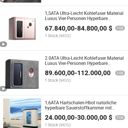
1,5ATA Ultra-Leicht Kohlefaser Material
Luxus Vier-Personen Hyperbare
Sauerstoffkammer zu verkaufen
67.840,00
-
84.800,00
$
FOB
1 Stück
(MOQ)
2.0ATA Ultra-Leicht Kohlefaser Material
Luxus Vier-Personen Hyperbare
Sauerstoffkammer zu verkaufen
89.600,00
-
112.000,00
$
FOB
1 Stück
(MOQ)
1,6ATA Hartschalen-Hbot natürliche
hyperbare Sauerstoffkammer mit
schneller Erholung nach dem Training
24.000,00
-
30.000,00
$
FOB
1 Stück
(MOQ)