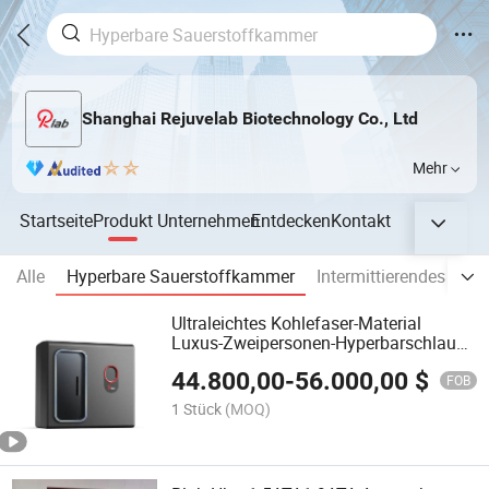
Shanghai Rejuvelab Biotechnology Co., Ltd
Mehr
Startseite
Produkt
Unternehmen
Entdecken
Kontakt
Alle
Hyperbare Sauerstoffkammer
Intermittierendes Hy
Ultraleichtes Kohlefaser-Material
Luxus-Zweipersonen-Hyperbarschlauch
für verbesserte Gesundheit
44.800,00
-
56.000,00
$
FOB
1 Stück
(MOQ)