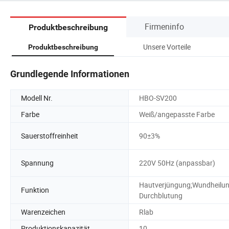
Firmeninfo
Produktbeschreibung
Unsere Vorteile
Produktbeschreibung
Grundlegende Informationen
Modell Nr.
HBO-SV200
Farbe
Weiß/angepasste Farbe
Sauerstoffreinheit
90±3%
Spannung
220V 50Hz (anpassbar)
Hautverjüngung;Wundheilun
Funktion
Durchblutung
Warenzeichen
Rlab
Produktionskapazität
10