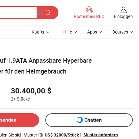
Einloggen
Poste mein RFQ
Käufer
Hilfe
Apps
Deutsch
auf 1.9ATA Anpassbare Hyperbare
r für den Heimgebrauch
30.400,00 $
2+
Stücke
bsenden
Chatten
len Sie sich Muster für
!
Muster anfordern
US$ 32000/Stück