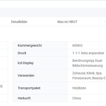
Detailbilder
Was ist HBOT
Unt
Kammergewicht
600KG
Druck
1.1-1.9ata anpassbar
Berührungstyp Dual-
lcd-Display
Bildschirmsteuerung
Zuhause; Klinik; Spa;
Verwenden
Fitnessraum; Beauty-C
g;
Transportpaket
Holzkiste
Herkunft
China