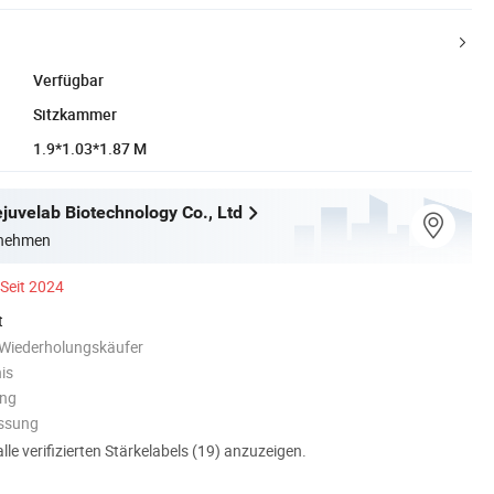
Verfügbar
Sitzkammer
1.9*1.03*1.87 M
juvelab Biotechnology Co., Ltd
rnehmen
Seit 2024
t
 Wiederholungskäufer
is
ung
assung
alle verifizierten Stärkelabels (19) anzuzeigen.