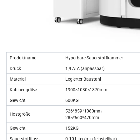
Produktname
Hyperbare Sauerstoffkammer
Druck
1,9 ATA (anpassbar)
Material
Legierter Baustahl
Kabinengröße
1900×1030×1870mm
Gewicht
600KG
526*859*1080mm
Hostgröße
285*560*470mm
Gewicht
152KG
Sauerstofffluss
0-10 Liter/min (einstellbar)