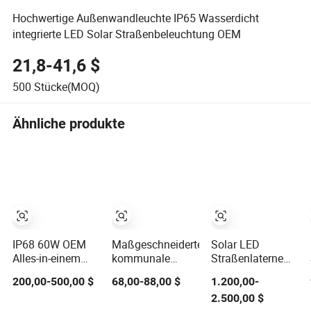
Hochwertige Außenwandleuchte IP65 Wasserdicht
integrierte LED Solar Straßenbeleuchtung OEM
21,8-41,6 $
500
Stücke(MOQ)
Ähnliche produkte
IP68 60W OEM
Maßgeschneiderte
Solar LED
Alles-in-einem
kommunale
Straßenlaterne
Außen-Solar-LED-
Projekt Hochlicht
integrierter
200,00-500,00 $
68,00-88,00 $
1.200,00-
Sensor-
LED-Modul Solar-
smarter
2.500,00 $
Straßenlicht für
Straßenlaterne
multifunktionaler