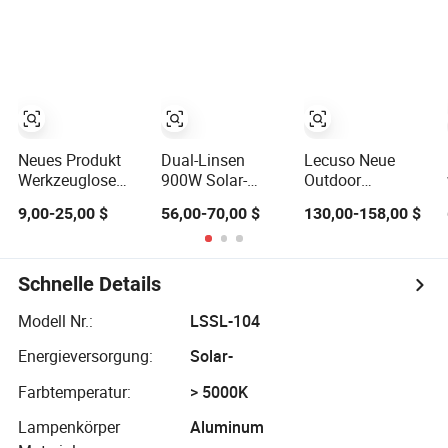
Autobahn
für Dörfer
Pol mit CCTV-
städtische Straße
Kamera WiFi
LED-Bildschirm
Neues Produkt
Dual-Linsen
Lecuso Neue
Werkzeuglose
900W Solar-
Outdoor
regendichte LED
Straßenlampe
Wasserdichte
9,00-25,00 $
56,00-70,00 $
130,00-158,00 $
All-in-One Solar-
mit CCTV 6
30W 60W 80W
Straßenleuchte
Millionen Pixel
100W 120W
für Straßen
Solar-LED-
150W Integrierte
Straßenlicht mit
Alles in Einem
Schnelle Details
Kamera
Solar LED
Eseecloud
Straßenbeleuchtung
Modell Nr.:
LSSL-104
Energieversorgung:
Solar-
Farbtemperatur:
> 5000K
Lampenkörper
Aluminum