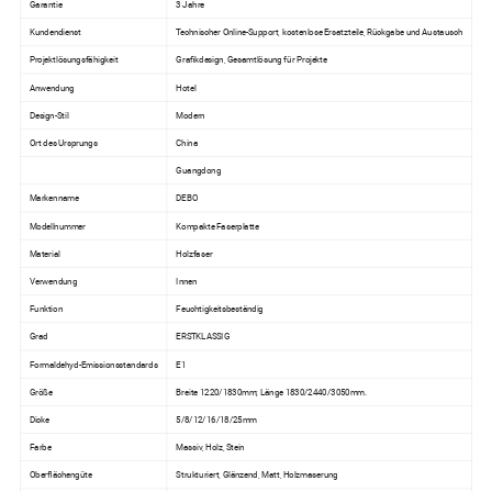
Garantie
3 Jahre
Kundendienst
Technischer Online-Support, kostenlose Ersatzteile, Rückgabe und Austausch
Projektlösungsfähigkeit
Grafikdesign, Gesamtlösung für Projekte
Anwendung
Hotel
Design-Stil
Modern
Ort des Ursprungs
China
Guangdong
Markenname
DEBO
Modellnummer
Kompakte Faserplatte
Material
Holzfaser
Verwendung
Innen
Funktion
Feuchtigkeitsbeständig
Grad
ERSTKLASSIG
Formaldehyd-Emissionsstandards
E1
Größe
Breite 1220/1830mm; Länge 1830/2440/3050mm.
Dicke
5/8/12/16/18/25mm
Farbe
Massiv, Holz, Stein
Oberflächengüte
Strukturiert, Glänzend, Matt, Holzmaserung