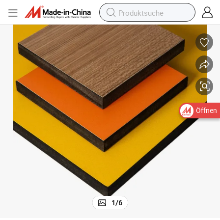
atten-Toilettenkabinenplatte
Langlebige Debo Verschiedene Oberflächen Einfarbige Kompakte Faserpl
Öffnen
1
/
6