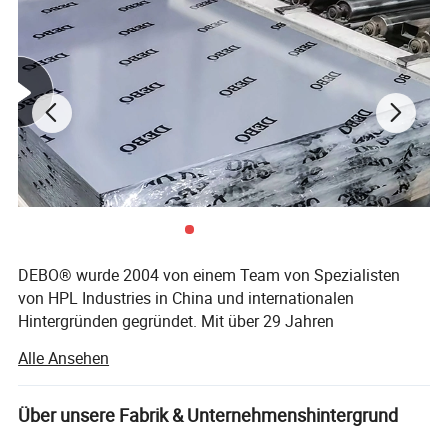
DEBO® wurde 2004 von einem Team von Spezialisten
von HPL Industries in China und internationalen
Hintergründen gegründet. Mit über 29 Jahren
Branchenerfahrung widmet SICH DEBO® der Entwicklung
Alle Ansehen
von hoch entwickelten architektonischen und dekorativen
Paneelen, die sowohl für Außen- als auch für
Innenanwendungen geeignet sind. Unsere Produkte
Über unsere Fabrik & Unternehmenshintergrund
werden in anspruchsvollen Umgebungen wie