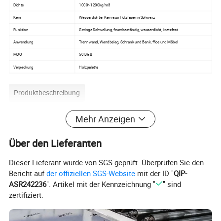
Dichte
1000~1200kg/m3
Kern
Wasserdichter Kern aus Holzfaser in Schwarz
Funktion
Geringe Schwellung, feuerbeständig, wasserdicht, kratzfest
Anwendung
Trennwand, Wandbelag, Schrank und Bank, ffice und Möbel
MOQ
50 Blatt
Verpackung
Holzpalette
Produktbeschreibung
Mehr Anzeigen
Über den Lieferanten
Dieser Lieferant wurde von SGS geprüft. Überprüfen Sie den
Bericht auf
der offiziellen SGS-Website
mit der ID "
QIP-
ASR242236
". Artikel mit der Kennzeichnung "
" sind
zertifiziert.