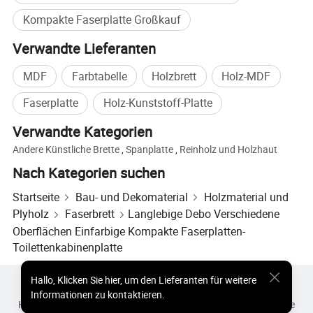
Kompakte Faserplatte Großkauf
Verwandte Lieferanten
MDF
Farbtabelle
Holzbrett
Holz-MDF
Faserplatte
Holz-Kunststoff-Platte
Verwandte Kategorien
Andere Künstliche Brette
,
Spanplatte
,
Reinholz und Holzhaut
Nach Kategorien suchen
Startseite
Bau- und Dekomaterial
Holzmaterial und
Plyholz
Faserbrett
Langlebige Debo Verschiedene
Oberflächen Einfarbige Kompakte Faserplatten-
Toilettenkabinenplatte
Hallo
,
Klicken Sie hier, um den Lieferanten für weitere
Heiße Produkte
Heiße Produkte Preis
Informationen zu kontaktieren.
Heiße Großhandelsprodukte
Star-Käufer
PC-Site
Einblicke