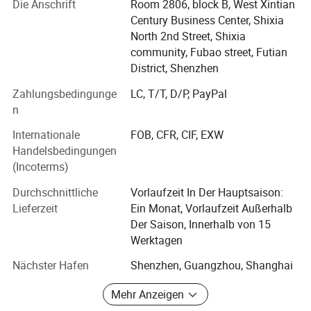
Die Anschrift
Room 2806, block B, West Xintian
Krankenhäusern, Flughäfen, Bahnhöfen, Labors,
Century Business Center, Shixia
Restaurants, Wohnküchen und Toiletten.
North 2nd Street, Shixia
Neben unseren Kernplatten-Angeboten haben wir ein
community, Fubao street, Futian
umfassendes Portfolio an integrierten Produktsystemen
District, Shenzhen
aufgebaut, darunter Fassadenverkleidungen,
Zahlungsbedingunge
LC, T/T, D/P, PayPal
Seitenverkleidungen, Wandverkleidungen, Arbeitsflächen,
n
Kabinen, Schließfächer und Design-Möbel. Jedes Produkt
wird nach hohen Standards hergestellt und kann an
Internationale
FOB, CFR, CIF, EXW
spezifische Projektanforderungen angepasst werden.
Handelsbedingungen
(Incoterms)
"Performance Plate, Beyond Decoration" steht für unsere
Philosophie. Bei DEBO® verbinden wir höchste Qualität
Durchschnittliche
Vorlaufzeit In Der Hauptsaison:
und durchdachtes Design mit einem starken Bekenntnis
Lieferzeit
Ein Monat, Vorlaufzeit Außerhalb
zur Nachhaltigkeit. Wir aktualisieren unsere
Der Saison, Innerhalb von 15
Zertifizierungen kontinuierlich, um internationale
Werktagen
Standards zu erfüllen und unterstützen umweltfreundliche
Nächster Hafen
Shenzhen, Guangzhou, Shanghai
Bauweisen weltweit. Diese Bemühungen haben DEBO®
als Benchmark in China etabliert und das Vertrauen von
Mehr Anzeigen
Kunden auf der ganzen Welt gewonnen.