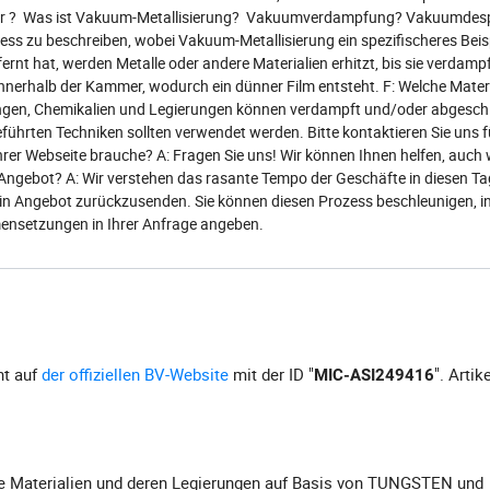
er ? Was ist Vakuum-Metallisierung? Vakuumverdampfung? Vakuumdesp
ss zu beschreiben, wobei Vakuum-Metallisierung ein spezifischeres Beispi
ernt hat, werden Metalle oder andere Materialien erhitzt, bis sie verdamp
nerhalb der Kammer, wodurch ein dünner Film entsteht. F: Welche Materi
ungen, Chemikalien und Legierungen können verdampft und/oder abgesch
ührten Techniken sollten verwendet werden. Bitte kontaktieren Sie uns fü
Ihrer Webseite brauche? A: Fragen Sie uns! Wir können Ihnen helfen, auch
n Angebot? A: Wir verstehen das rasante Tempo der Geschäfte in diesen T
e ein Angebot zurückzusenden. Sie können diesen Prozess beschleunigen, i
ensetzungen in Ihrer Anfrage angeben.
ht auf
der offiziellen BV-Website
mit der ID "
". Artik
MIC-ASI249416
he Materialien und deren Legierungen auf Basis von TUNGSTEN und