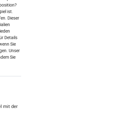
osition?
el ist.
fen. Dieser
alien
ieden
r Details
 wenn Sie
agen. Unser
ndem Sie
el mit der