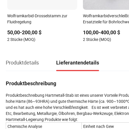
Wolframkarbid-Drosselstamm zur
Wolframkarbidverschleißt
Fluidregelung
Ersatzteile für Bohrloch
50,00-200,00 $
100,00-400,00 $
2 Stücke (MOQ)
2 Stücke (MOQ)
Produktdetails
Lieferantendetails
Produktbeschreibung
Produktbeschreibung Hartmetall-Stab ist eines unserer Vorteile Pro
hohe Härte (86~93HRA) und gute thermische Härte (ca. 900~1000ºC,
und es hat auch eine hohe Verschleißfestigkeit. Es ist weit verbreitet
Etc, Bearbeitung, Metallurgie, Ölbohren, Bergbau-Werkzeuge, Elekt
Hartmetall-Legierung Produkte wie folgt:
Chemische Analyse
Einheit nach Gew