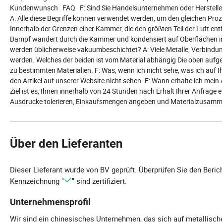
Kundenwunsch FAQ F: Sind Sie Handelsunternehmen oder Herstell
A: Alle diese Begriffe können verwendet werden, um den gleichen Proze
Innerhalb der Grenzen einer Kammer, die den größten Teil der Luft entf
Dampf wandert durch die Kammer und kondensiert auf Oberflächen in
werden üblicherweise vakuumbeschichtet? A: Viele Metalle, Verbind
werden. Welches der beiden ist vom Material abhängig Die oben aufgef
zu bestimmten Materialien. F: Was, wenn ich nicht sehe, was ich auf 
den Artikel auf unserer Website nicht sehen. F: Wann erhalte ich mei
Ziel ist es, Ihnen innerhalb von 24 Stunden nach Erhalt Ihrer Anfrag
Ausdrucke tolerieren, Einkaufsmengen angeben und Materialzusamm
Über den Lieferanten
Dieser Lieferant wurde von BV geprüft. Überprüfen Sie den Beric
Kennzeichnung "
" sind zertifiziert.
Unternehmensprofil
Wir sind ein chinesisches Unternehmen, das sich auf metallisc