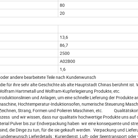
80
20
13,6
86,7
2500
A02B00
1,6
ng oder andere bearbeitete Teile nach Kundenwunsch
für ihre sehr alte Geschichte als alte Hauptstadt Chinas berühmt ist. W
 Wolfram Hartmetall und Wolfram-Kupferlegierung Produkte, etc.
oduktionslinien und Anlagen, um eine schnelle Lieferung der Produkte a
maschine, Hochtemperatur-Induktionsofen, numerische Steuerung Masch
eichnen, Strang, Formen und Polieren Maschinen, etc. Qualitätskon
ozess und wir wissen, dass nur qualitativ hochwertige Produkte uns auf
rial Pulver bis zur Endverpackung haben wir eine konsequente und str
 sind, die Dinge zu tun, für die sie gekauft werden. Verpackung und Liefe
ndenwunsch Lieferdetails : Kurierdienst, Luft- oder Seentransport oder 