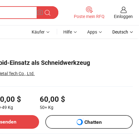
Einloggen
Poste mein RFQ
Käufer
Hilfe
Apps
Deutsch
id-Einsatz als Schneidwerkzeug
tal Tech Co., Ltd.
0,00 $
60,00 $
0-49
Kg
50+
Kg
bsenden
Chatten