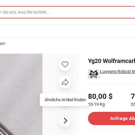
gen
Yg20 Wolframcarb
Luoyang Robust Me
Preisgestaltung
80,00 $
7
Ähnliche Artikel finden
10-19
Kg
2
Kontakt Lieferant
Anfrage A