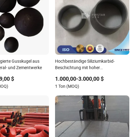
ierte Gusskugel aus
Hochbeständige Siliziumkarbid-
neral- und Zementwerke
Beschichtung mit hoher
Abriebfestigkeit für eine verlängerte
9,00 $
1.000,00-3.000,00 $
Lebensdauer der Ausrüstung
MOQ)
1 Ton (MOQ)