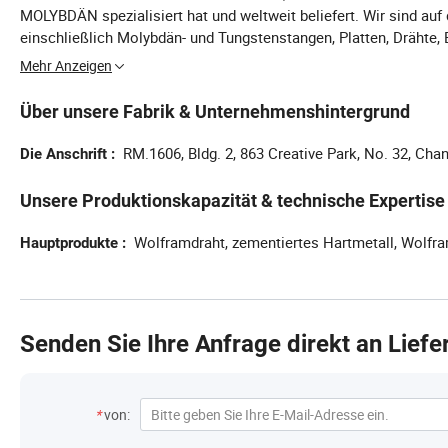
MOLYBDÄN spezialisiert hat und weltweit beliefert. Wir sind auf
einschließlich Molybdän- und Tungstenstangen, Platten, Drähte, E
Unser Ziel ist es, Ihnen qualitativ hochwertige TUNGSTEN- und
Mehr Anzeigen
robusten Metalle in Ihre Industrien zu bringen und Werte zu s
Dienstleistungen pünktlich und zu wettbewerbsfähigen Preisen au
Über unsere Fabrik & Unternehmenshintergrund
und die Verpackung sorgt dafür, dass das Produkt unbeschädig
und rechtzeitig bereitstellen. Wir hoffen aufrichtig, ein zuverläs
RM.1606, Bldg. 2, 863 Creative Park, No. 32, C
Die Anschrift
Unsere Produktionskapazität & technische Expertise
Wolframdraht, zementiertes Hartmetall, Wolfr
Hauptprodukte
Senden Sie Ihre Anfrage direkt an Liefe
Kontaktinformationen
*
von: