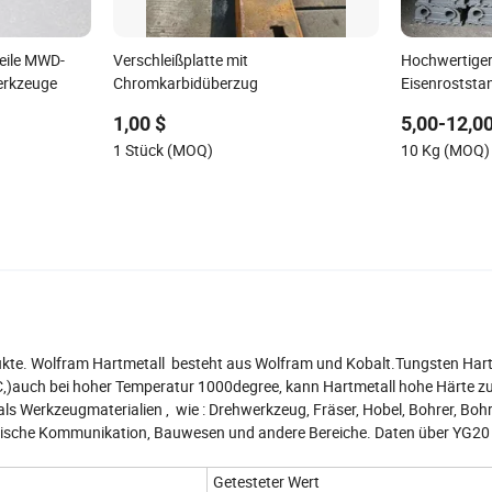
eile MWD-
Verschleißplatte mit
Hochwertiger
werkzeuge
Chromkarbidüberzug
Eisenroststa
1,00 $
5,00-12,00
1 Stück (MOQ)
10 Kg (MOQ)
dukte. Wolfram Hartmetall besteht aus Wolfram und Kobalt.Tungsten Hart
)auch bei hoher Temperatur 1000degree, kann Hartmetall hohe Härte zu
 als Werkzeugmaterialien , wie : Drehwerkzeug, Fräser, Hobel, Bohrer, Bohr
ronische Kommunikation, Bauwesen und andere Bereiche. Daten über YG2
Getesteter Wert