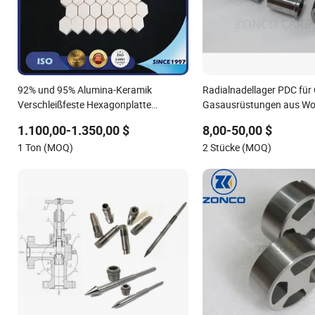
92% und 95% Alumina-Keramik
Radialnadellager PDC für 
Verschleißfeste Hexagonplatte
Gasausrüstungen aus Wo
150*150*Thickness 3mm zu 25mm
Yg6 Yg8
1.100,00-1.350,00 $
8,00-50,00 $
1 Ton (MOQ)
2 Stücke (MOQ)