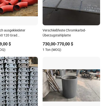
h ausgekleideter
Verschleißfeste Chromkarbid-
 60 120 Grad
Überzugstahlplatte
tahlbogenrohr
9,00 $
730,00-770,00 $
MOQ)
1 Ton (MOQ)