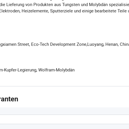
 die Lieferung von Produkten aus Tungsten und Molybdän spezialisie
lektroden, Heizelemente, Sputterziele und einige bearbeitete Teile 
 MOLYBDÄN-Produkte anzubieten und die erstaunlichen Eigenschafte
chaffen. In den kommenden Jahren wird ROBUST hochwertige Produkt
f den Markt bringen. Die Lieferungen erfolgen pünktlich wie versp
t ankommt. Außerdem werden wir immer die erforderlichen Unterlag
siger und langfristiger Partner in Ihrem Geschäft sein zu können
hangxiamen Street, Eco-Tech Development Zone,Luoyang, Henan, Chin
am-Kupfer-Legierung, Wolfram-Molybdän
ranten