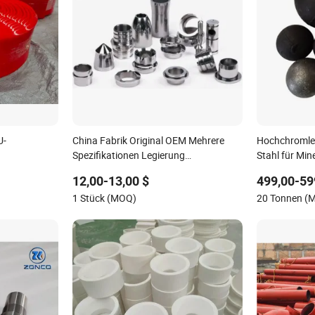
U-
China Fabrik Original OEM Mehrere
Hochchromleg
Spezifikationen Legierung
Stahl für Mi
dichtung
Wolframkarbid Buchse Mwd Lwd Teile
12,00-13,00 $
499,00-59
für Öl- und Gasindustrie
1 Stück (MOQ)
20 Tonnen (