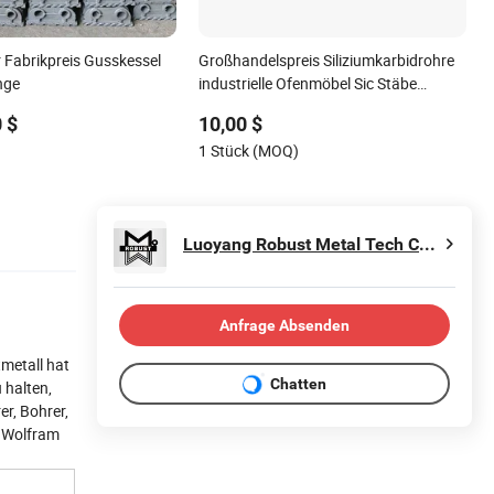
 Fabrikpreis Gusskessel
Großhandelspreis Siliziumkarbidrohre
nge
industrielle Ofenmöbel Sic Stäbe
Siliziumkarbid
 $
10,00 $
1 Stück (MOQ)
Luoyang Robust Metal Tech Co., Ltd.
Anfrage Absenden
metall hat
Chatten
 halten,
er, Bohrer,
0 Wolfram