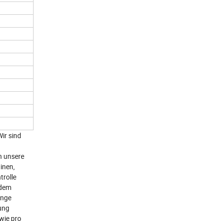
ir sind
n unsere
inen,
trolle
 dem
enge
rung
wie pro