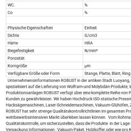
WC.
%
Co
%
Physische Eigenschaften
Einheit
Dichte
G/cm3
Härte
HRA
Biegefestigkeit
N/mm²
Porosität
Korngröße
μm
Verfügbare Größe oder Form
Stange, Platte, Blatt, Ri
Unternehmensinformationen ROBUST in der antiken Stadt Luoyang, die 
spezialisiert auf die Lieferung von Wolfram-und Molybdän-Produkte,
Produktionsanlagen ROBUST verfügt über eine komplette Reihe von Pr
Kunden zu gewährleisten. Wir haben Hochdruck ISO-statische Press
Hacksägemaschinen, Laser-Schneidemaschinen, Vakuum-Glühöfen, Z
ROBUST hat sehr strenge Qualitätskontrollrichtlinien im gesamten Pr
wettbewerbsintensiven Markt überleben lassen können. Vom Rohmate
Qualitätskontrolle, um sicherzustellen, dass die Produkte in der Lage
Verpackung Informationen : Vakuum-Paket, Holzkoffer oder wie pro Ku