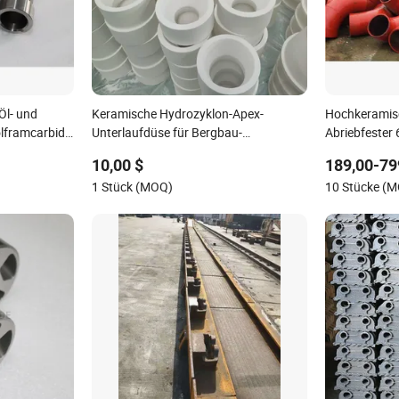
Öl- und
Keramische Hydrozyklon-Apex-
Hochkeramisc
lframcarbid
Unterlaufdüse für Bergbau-
Abriebfester
Erzschlammseparator
Kohlenstoffs
10,00 $
189,00-79
1 Stück (MOQ)
10 Stücke (