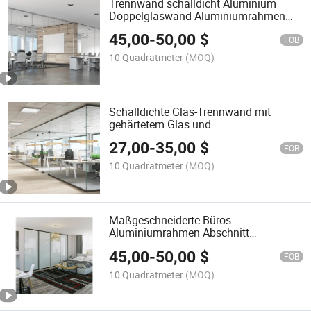
Trennwand schalldicht Aluminium
Doppelglaswand Aluminiumrahmen
Glassystem Büroz partition
45,00
-
50,00
$
FOB
10 Quadratmeter
(MOQ)
Schalldichte Glas-Trennwand mit
gehärtetem Glas und
Aluminiumrahmen
27,00
-
35,00
$
FOB
10 Quadratmeter
(MOQ)
Maßgeschneiderte Büros
Aluminiumrahmen Abschnitt
schalldichte akustische
45,00
-
50,00
$
Glaswandtrennwand
FOB
10 Quadratmeter
(MOQ)