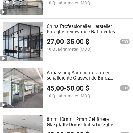
10 Quadratmeter
(MOQ)
China Professioneller Hersteller
Büroglastrennwände Rahmenlos
Akustische Glastrennwand
27,00
-
35,00
$
FOB
10 Quadratmeter
(MOQ)
Anpassung Aluminiumrahmen
schalldichte Glaswände Büroz
partitionen
45,00
-
50,00
$
FOB
10 Quadratmeter
(MOQ)
8mm 10mm 12mm Gehärtete
Glasplatte Büroschallschutzglas-
Trennwand