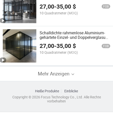
27,00
-
35,00
$
FOB
10 Quadratmeter
(MOQ)
Schalldichte rahmenlose Aluminium-
gehärtete Einzel- und Doppelverglasung
Büroglastrennwand
27,00
-
35,00
$
FOB
10 Quadratmeter
(MOQ)
Mehr Anzeigen
Heiße Produkte
Einblicke
Copyright © 2026 Focus Technology Co., Ltd. Alle Rechte
vorbehalten