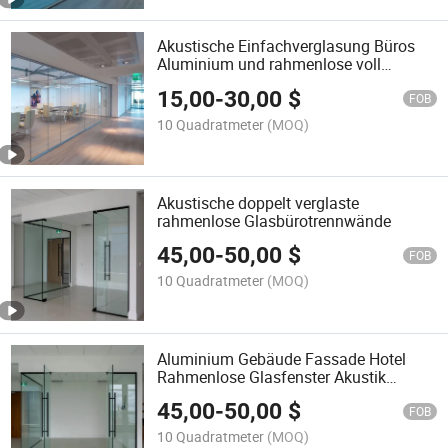
Akustische Einfachverglasung Büros
Aluminium und rahmenlose voll
temperierte laminiert
15,00
-
30,00
$
Glaswandtrennwand
FOB
10 Quadratmeter
(MOQ)
Akustische doppelt verglaste
rahmenlose Glasbürotrennwände
45,00
-
50,00
$
FOB
10 Quadratmeter
(MOQ)
Aluminium Gebäude Fassade Hotel
Rahmenlose Glasfenster Akustik
Vorhang Wand Trennwand
45,00
-
50,00
$
FOB
10 Quadratmeter
(MOQ)