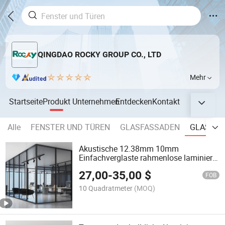
QINGDAO ROCKY GROUP CO., LTD
Mehr
Startseite
Produkt
Unternehmen
Entdecken
Kontakt
Alle
FENSTER UND TÜREN
GLASFASSADEN
GLASWA
Akustische 12.38mm 10mm
Einfachverglaste rahmenlose laminiert
Glas Bürozweischalen
27,00
-
35,00
$
FOB
10 Quadratmeter
(MOQ)