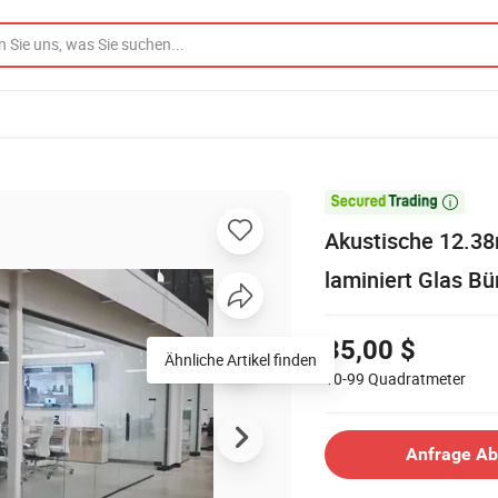

Akustische 12.3
laminiert Glas B
35,00 $
Ähnliche Artikel finden
10-99
Quadratmeter
Anfrage A