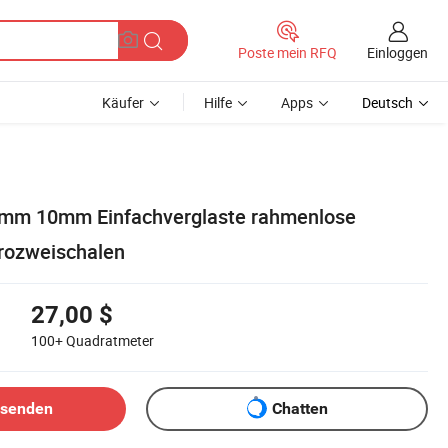
Einloggen
Poste mein RFQ
Käufer
Hilfe
Apps
Deutsch
8mm 10mm Einfachverglaste rahmenlose
ürozweischalen
27,00 $
100+
Quadratmeter
bsenden
Chatten