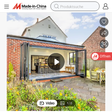
Öffnen
Video
1
/
6