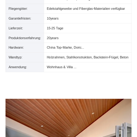
Fliegengitter:
Edelstahlgewebe und Fiberglas-Materialien verfügbar
Garantiefristen:
10years
Lieferzeit:
15-25 Tage
Produktionserfahrung:
20years
Hardware:
China Top-Marke, Doric...
Wandtyp:
Holzrahmen, Stahlkonstruktion, Backstein-Flügel, Beton
Anwendung:
Wohnhaus & Villa ...