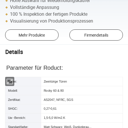
Hohe Auswahl für Wiederholungskäufer
Vollständige Anpassung
100 % Inspektion der fertigen Produkte
Visualisierung von Produktionsprozessen
Mehr Produkte
Firmendetails
Details
Parameter für Roduct:
Name:
Zweitürige Türen
Modell:
Rocky 60 & 80
Zertifikat:
AS2047, NFRC, SGS
SHGC:
0,27-0,61
Uw -Bereich:
1,5-5,0 W/m2.K
Standardfarbe:
Matt Schwarz, Weiß, Dunkelgrau...