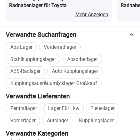
Radnabenlager für Toyota
Radnaben
Cube
Mehr Anzeigen
Verwandte Suchanfragen
Abs Lager
Vorderradlager
Stahlkupplungslager
Absorberlager
ABS-Radlager
Auto Kupplungslager
Kupplungsausr&uuml;cklager Großkauf
Verwandte Lieferanten
Zentrallager
Lager Für Lkw
Pleuellager
Vorderlager
Autolager
Kupplungslager
Verwandte Kategorien