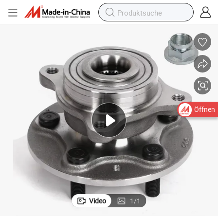
tomobil Kupplungsfreigabebearbeitung Radlager
Spannungsidlerrolle Auto Lager Vorder Hinterrad Hub103 Baukasten Au
Öffnen
Video
1
/
1