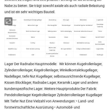
Nabe zu bieten. Sie trägt sowohl axiale als auch radiale Belastung
und ist ein sehr wichtiges Bauteil.
Produktband:
Zweireihiges Schrägkugellager
Anwendung:
Kfz-Lager
Materialien:
Lagerstahl
Zweireihige
Standardtyp:
Metrisches Lager
Standardgröße:
Standardlager
Anzahl der Spalten mit Bildlauf:
Lagerung
Getrennte
Nicht trennbares Lager
Selbstjustieren:
Nicht selbstaliging
Nominaler Außendurchmesser:
70mm
Komponenten :
Nominaler
38mm
Nennbreite:
38mm
Artikelnr.:
DAC35720027
Innendurchmesser:
Hohe
Gewicht:
0,47kg
Position:
Hinterrad
Betriebliche Leistung:
Geschwindigkeit
Muster oder
Kabelführung:
Tiefer Graben-Laufweg
Ab Lager lieferbar
Käfige und Materialien:
Lagerstähle
Lagerung:
Kundenspezifischer
Rollelement:
Ball
Ja
Rollelement:
Stahlkugel
Service:
Lager Der Radnabe Hauptmodelle: Wir können Kugelrollenlager,
Zylinderrollenlager, Kegelrollenlager, Winkelkontaktkugellager,
Nadellager, tiefe Nut Kugellager, selbstausrichtende Kugellager,
Kissen Blocklager, Radnabe Lager, Keramik Lager und andere
kundenspezifische Lager. Weitere Hauptprodukte Der Fabrik:
Pendelrollenlager Kegelrollenlager Zylinderrollenlager Kugellager
Mit Tiefer Nut Eine Vielzahl von Anwendungen: • Land- und
forstwirtschaftliche Ausrüstung • Automobil- und