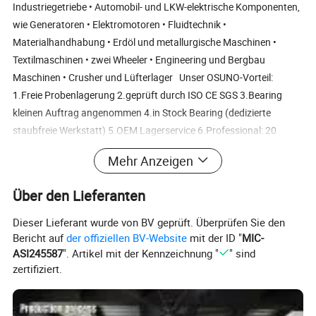
Industriegetriebe • Automobil- und LKW-elektrische Komponenten,
wie Generatoren • Elektromotoren • Fluidtechnik •
Materialhandhabung • Erdöl und metallurgische Maschinen •
Textilmaschinen • zwei Wheeler • Engineering und Bergbau
Maschinen • Crusher und Lüfterlager Unser OSUNO-Vorteil:
1.Freie Probenlagerung 2.geprüft durch ISO CE SGS 3.Bearing
kleinen Auftrag angenommen 4.in Stock Bearing (dedizierte
staubfreie Werkstatt) 5.OEM Lagerservice 6.Professional: 20
Jahre Herstellung Lager 7.Customized Lager, Lager Zeichnung des
Mehr Anzeigen
Kunden oder Proben akzeptiert 8.Competitive Preisberechnung
9.TT-Zahlung oder Western Union oder Trade Assurance Order
Über den Lieferanten
Radnabeneinheit Lageranwendung Die Lager werden
hauptsächlich in den unten genannten Industriebereichen
Dieser Lieferant wurde von BV geprüft. Überprüfen Sie den
eingesetzt und spielen erfolgreich ihre Rolle beim Wachstum der
Bericht auf
der offiziellen BV-Website
mit der ID "
MIC-
ASI245587
". Artikel mit der Kennzeichnung "
" sind
Industrie. Kontinuierliche Gießmaschinen Mechanische Lüfter und
zertifiziert.
Gebläse Getriebe und Pumpen Windenergieanlagen
Materialhandhabung Erdölmaschinen Marine Propulsion und
Offshore-Bohrungen Bergbau und Baumaschinen Zellstoff- und