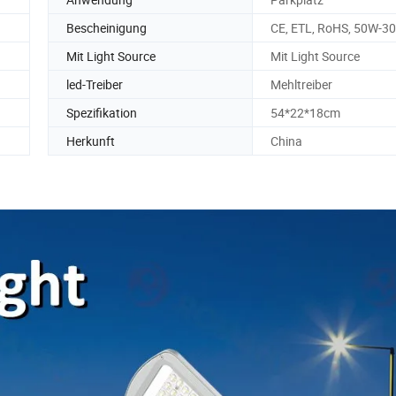
Bescheinigung
CE, ETL, RoHS, 50W-3
Mit Light Source
Mit Light Source
led-Treiber
Mehltreiber
Spezifikation
54*22*18cm
Herkunft
China