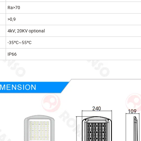
Ra>70
>0,9
4kV; 20KV optional
-35ºC~55ºC
IP66