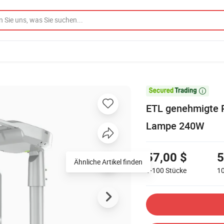

ETL genehmigte 
Lampe 240W
57,00 $
5
Ähnliche Artikel finden
1-100
Stücke
1