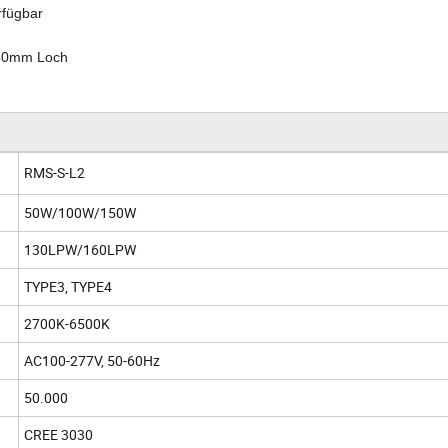
rfügbar
0/60mm Loch
RMS-S-L2
50W/100W/150W
130LPW/160LPW
TYPE3, TYPE4
2700K-6500K
AC100-277V, 50-60Hz
50.000
CREE 3030