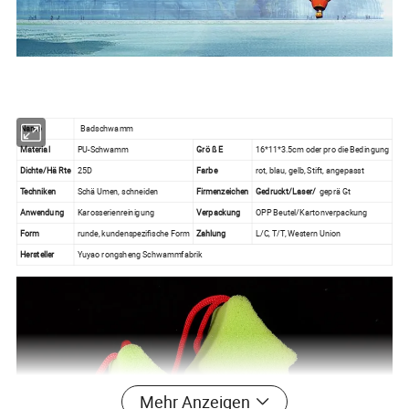
Name
Badschwamm
Material
PU-Schwamm
Grö ß E
16*11*3.5cm oder pro die Bedingung
Dichte/Hä Rte
25D
Farbe
rot, blau, gelb, Stift, angepasst
Techniken
Schä Umen, schneiden
Firmenzeichen
Gedruckt/Laser/
geprä Gt
Anwendung
Karosserienreinigung
Verpackung
OPP Beutel/Kartonverpackung
Form
runde, kundenspezifische Form
Zahlung
L/C, T/T, Western Union
Hersteller
Yuyao rongsheng Schwammfabrik
Mehr Anzeigen