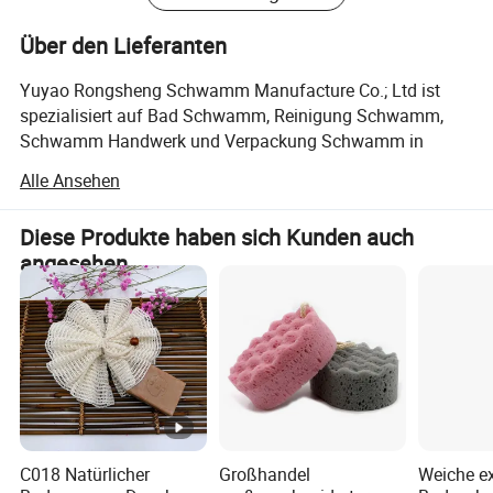
Über den Lieferanten
Yuyao Rongsheng Schwamm Manufacture Co.; Ltd ist
spezialisiert auf Bad Schwamm, Reinigung Schwamm,
Schwamm Handwerk und Verpackung Schwamm in
China, in yuyao, Zhejiang Provinz. Es liegt ca. 40 Minuten
Alle Ansehen
vom Flughafen Ningbo und 2 Stunden vom Flughafen
Shanghai Pudong entfernt, sehr praktisch.
Diese Produkte haben sich Kunden auch
Neues und anderes Design ist geeignet, um Bad, auch ist
angesehen
es die beste Wahl für die Förderung, Geschenk und
Neujahr Geschenk.
Aufgrund des kompetiven Marktes haben wir qualitativ
hochwertige professionelle Designer und internationale
Kunden. Unsere Produkte sind "ganze Vielfalt, hohe
Qualität, gutes Prestige", je nach Produktionsfähigkeit
unseres Unternehmens von bestimmten Maßstab,
C018 Natürlicher
Großhandel
Weiche ex
angemessene Produktpreise, ausgezeichnete After-Sales-