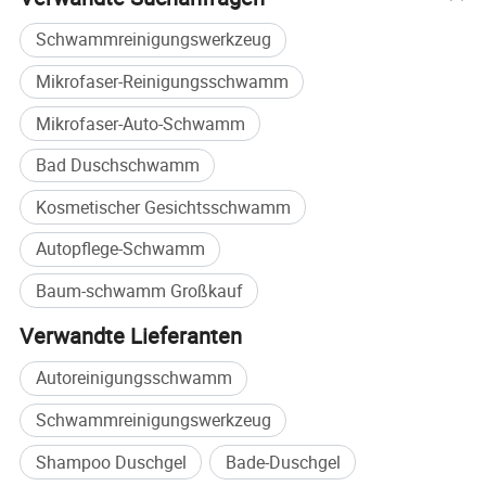
Schwammreinigungswerkzeug
Mikrofaser-Reinigungsschwamm
Mikrofaser-Auto-Schwamm
Bad Duschschwamm
Kosmetischer Gesichtsschwamm
Autopflege-Schwamm
Baum-schwamm Großkauf
Verwandte Lieferanten
Autoreinigungsschwamm
FAQ
Schwammreinigungswerkzeug
Shampoo Duschgel
Bade-Duschgel
Q1: Kann i-Zoll meine eigenen Marken und Firmenzeichen?