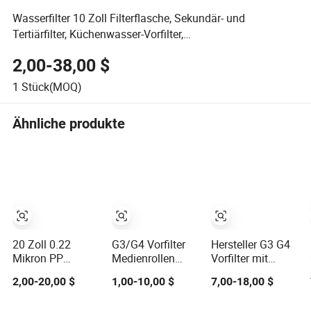
Wasserfilter 10 Zoll Filterflasche, Sekundär- und
Tertiärfilter, Küchenwasser-Vorfilter,
Haushaltswasserfilterflasche
2,00-38,00 $
1
Stück(MOQ)
Ähnliche produkte
20 Zoll 0.22
G3/G4 Vorfilter
Hersteller G3 G4
Mikron PP
Medienrollen
Vorfilter mit
Faltwasserfilter
Vorfilter
Aluminiumrahmen
2,00-20,00 $
1,00-10,00 $
7,00-18,00 $
für Patrone 226
Luftfilterrolle für
aus
O-Ring, verwendet
Staub
synthetischen