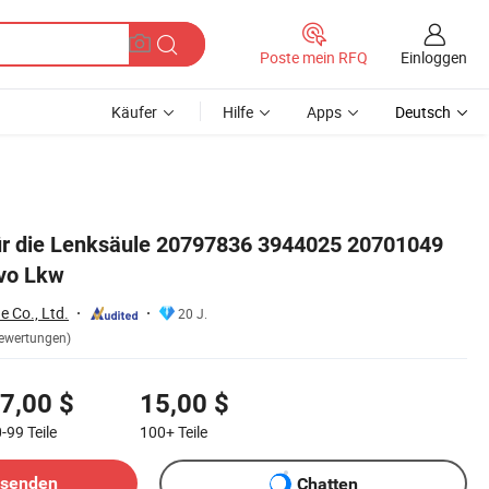
Einloggen
Poste mein RFQ
Käufer
Hilfe
Apps
Deutsch
für die Lenksäule 20797836 3944025 20701049
lvo Lkw
e Co., Ltd.
20 J.
ewertungen)
7,00 $
15,00 $
0-99
Teile
100+
Teile
bsenden
Chatten