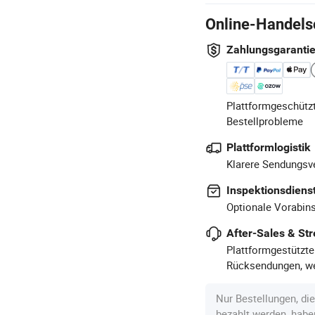
Online-Handels
Zahlungsgaranti
Plattformgeschützt
Bestellprobleme
Plattformlogistik
Klarere Sendungsve
Inspektionsdiens
Optionale Vorabins
After-Sales & Str
Plattformgestützte
Rücksendungen, we
Nur Bestellungen, di
bezahlt werden, hab