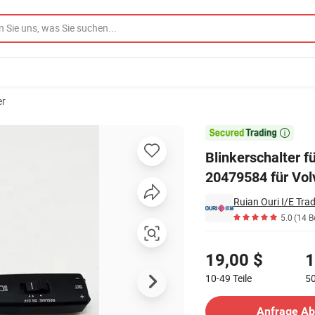
er
4025 20701049 20479584 für Volvo Lkw

Blinkerschalter 
20479584 für Vo
Ruian Ouri I/E Trad
5.0
(14 B
Preisgestaltung
19,00 $
1
10-49
Teile
5
Kontakt Lieferant
Anfrage A