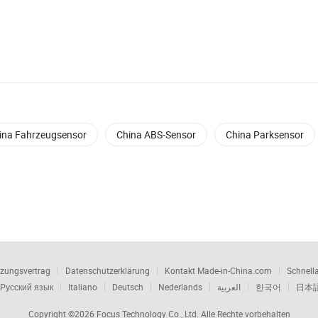
ina Fahrzeugsensor
China ABS-Sensor
China Parksensor
zungsvertrag
Datenschutzerklärung
Kontakt Made-in-China.com
Schnell
Русский язык
Italiano
Deutsch
Nederlands
العربية
한국어
日本
Copyright ©2026
Focus Technology Co., Ltd.
Alle Rechte vorbehalten