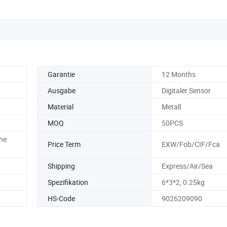
Garantie
12 Months
Ausgabe
Digitaler Sensor
Material
Metall
MOQ
50PCS
he
Price Term
EXW/Fob/CIF/Fca
Shipping
Express/Air/Sea
Spezifikation
6*3*2, 0.25kg
HS-Code
9026209090