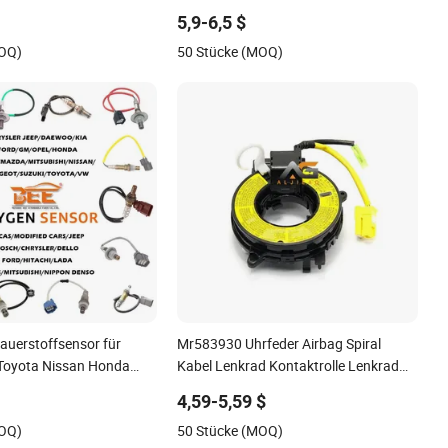
rea Auto Teile Fahrzeug
Emissionskontrolle
5,9-6,5 $
hwindigkeitssensoren
MOQ)
50 Stücke (MOQ)
auerstoffsensor für
Mr583930 Uhrfeder Airbag Spiral
Toyota Nissan Honda
Kabel Lenkrad Kontaktrolle Lenkrad
Airbag Uhrfeder Kontaktrolle Spule
4,59-5,59 $
Feder für japanische Autoteile
MOQ)
50 Stücke (MOQ)