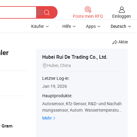
Einloggen
Poste mein RFQ
Käufer
Hilfe
Apps
Deutsch
Aktie
ler
Hubei Rui De Trading Co., Ltd.
Hubei, China

Letzter Log-in:
Jan 19, 2026
Hauptprodukte:
Autosensor, Kfz-Sensor, R&D- und Nachah
mungssensor, Autom. Wassertemperatur
sensor, Autoteile, Nockenwellenpositionss
Mehr
ensor, Kühlwassertemperatursensor, Kurb
y Gram
elwellenpositionssensor, Einlass-Lufttemp
eratur- und -Drucksensor, Geschwindigkei