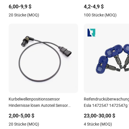
6,00-9,9 $
4,2-4,9 $
20 Stücke (MOQ)
100 Stücke (MOQ)
Kurbelwellenpositionssensor
Reifendrucküberwachung
Hindernisse lösen Autoteil Sensor
Esla 1472547 1472547g 
Fahrzeugteil 25360238 12498965
C 1490701-01-B 149070
2,00-5,00 $
23,00-30,00 $
213-1647 10456118 für Chery
20 Stücke (MOQ)
4 Stücke (MOQ)