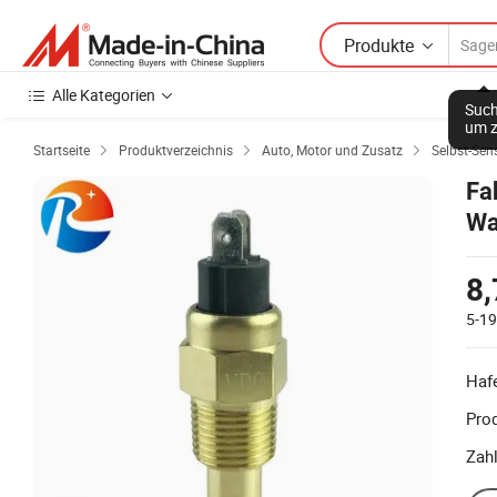
Produkte
Alle Kategorien
Such
um z
Startseite
Produktverzeichnis
Auto, Motor und Zusatz
Selbst-Sen



Fa
Wa
8,
5-1
Haf
Prod
Zah