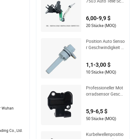
7503 Auto Teile Sch
einwerfer Flüssigkei
tsstandsensor Höh
6,00-9,9 $
enmesser für Audi A
8
20 Stücke (MOQ)
Position Auto Senso
r Geschwindigkeit Ki
lometerzähler Antrie
bsmanche OEM 514
1,1-3,00 $
314202 Korea Auto
Teile Fahrzeug ABS
10 Stücke (MOQ)
Radgeschwindigkeit
ssensoren
Professioneller Mot
orradsensor Gesch
windigkeitsensor fü
r Emissionskontrolle
der Wuhan
5,9-6,5 $
50 Stücke (MOQ)
ing Co., Ltd.
Kurbelwellenpositio