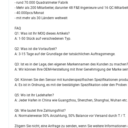
- rund 70.000 Quadratmeter Fabrik
- Mehr als 200 Mitarbeiter, darunter 48 F&E-Ingenieure und 16 QC-Mitarbei
- 40.000pcs/Monat
- mit mehr als 30 Ländern weltweit
FAQ
Q1: Was ist Ihr MOQ dieses Artikels?
A: 1-50 Stück auf verschiedenen Typ.
Q2: Was ist die Vorlaufzeit?
A: 3-15 Tage auf der Grundlage der tatsächlichen Auftragsmenge.
Q3: Ist es in der Lage, den eigenen Markennamen des Kunden zu machen
A: Wir können Ihre OEM-Herstellung mit Ihrer Genehmigung der Marke sein
Q4: Können Sie den Sensor mit kundenspezifischen Spezifikationen produ
A: Es ist in Ordnung, es mit der bestätigten Spezifikation oder den Proben 
Q5: Wo ist Ihr Ladehafen?
A: Jeder Hafen in China wie Guangzhou, Shenzhen, Shanghai, Wuhan etc.
Q6: Wie lautet Ihre Zahlungsfrist?
A: Normalerweise 50% Anzahlung, 50% Balance vor Versand durch T / T.
Zögern Sie nicht, eine Anfrage zu senden, wenn Sie weitere Informationen 