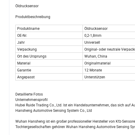
Öldrucksensor
Produktbeschreibung
Produktname
Öldrucksensor
OE-Nr.
0,2-1,8mm
Jahr
Universell
Verpackung
Original- oder neutrale Verpac
Ort des Ursprungs
Wuhan, China
Material
Originalmaterial
Garantie
12 Monate
Angepasst
Unterstützen
Detaillierte Fotos
Unternehmensprofil
Hubei Ruide Trading Co., Ltd. Ist ein Handelsunternehmen, das sich auf A
Hansheng Automotive Sensing System Co., Ltd
Wuhan Hansheng ist ein großer professioneller Hersteller von Kfz-Sensore
Tochtergesellschaften gehören Wuhan Hansheng Automotive Sensing System