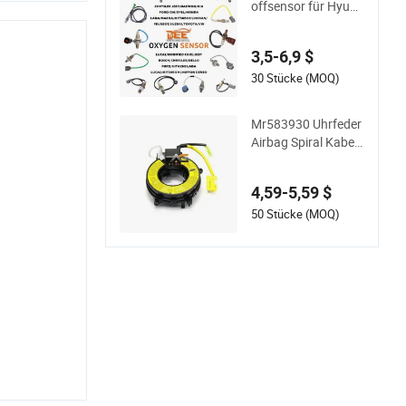
offsensor für Hyund
ai KIA Toyota Nissa
n Honda Ford Opel
3,5-6,9 $
30 Stücke (MOQ)
Mr583930 Uhrfeder
Airbag Spiral Kabel
Lenkrad Kontaktroll
e Lenkrad Airbag Uh
4,59-5,59 $
rfeder Kontaktrolle
Spule Feder für japa
50 Stücke (MOQ)
nische Autoteile