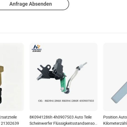
Anfrage Absenden
rsatzteile
8K0941286h 4h0907503 Auto Teile
Position Aut
9 21302639
Scheinwerfer Flüssigkeitsstandsensor
Kilometerzäh