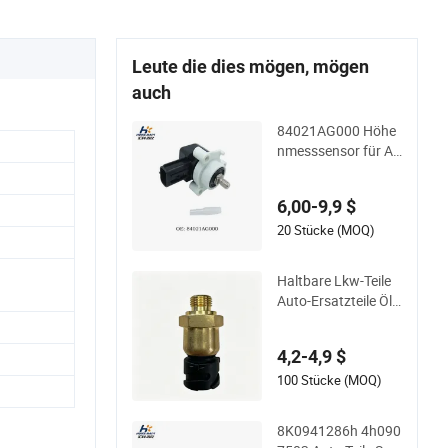
Leute die dies mögen, mögen
auch
84021AG000 Höhe
nmesssensor für Au
di A6c8/A7/Q5
6,00-9,9 $
20 Stücke (MOQ)
Haltbare Lkw-Teile
Auto-Ersatzteile Öld
rucksensor 208296
89 21302639
4,2-4,9 $
100 Stücke (MOQ)
8K0941286h 4h090