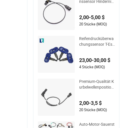
nssensor Hindernis
se lösen Autoteil Se
nsor Fahrzeugteil 2
2,00-5,00 $
5360238 12498965
213-1647 1045611
20 Stücke (MOQ)
8 für Chery
Reifendrucküberwa
chungssensor T-Esl
a 1472547 147254
7g 1490701-01-C 1
23,00-30,00 $
490701-01-B 14907
00-00-B
4 Stücke (MOQ)
Premium-Qualität K
urbelwellenposition
ssensor 90357491
90451442 1238983
2,00-3,5 $
6238325 S1019380
01z Auto Ckp Senso
20 Stücke (MOQ)
r für GM
Auto-Motor-Sauerst