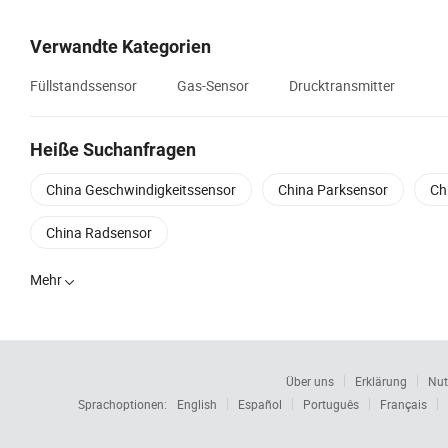
Verwandte Kategorien
Füllstandssensor
Gas-Sensor
Drucktransmitter
Heiße Suchanfragen
China Geschwindigkeitssensor
China Parksensor
Ch
China Radsensor
Mehr

Über uns
Erklärung
Nut
Sprachoptionen:
English
Español
Português
Français