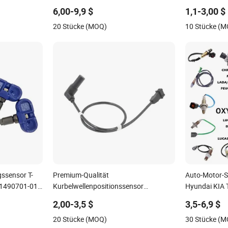
Höhenmesser für Audi A8
514314202 Ko
6,00-9,9 $
1,1-3,00 $
ABS Radgesc
20 Stücke (MOQ)
10 Stücke (
ssensor T-
Premium-Qualität
Auto-Motor-S
1490701-01-
Kurbelwellenpositionssensor
Hyundai KIA 
0-00-B
90357491 90451442 1238983
Ford Opel
2,00-3,5 $
3,5-6,9 $
6238325 S101938001z Auto Ckp
20 Stücke (MOQ)
30 Stücke (
Sensor für GM