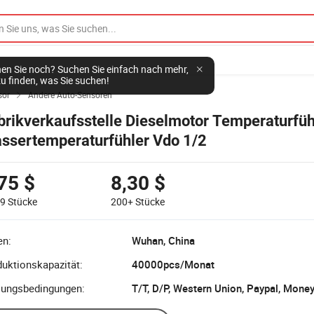
en Sie noch? Suchen Sie einfach nach mehr,
u finden, was Sie suchen!
sor
Andere Auto-Sensoren

brikverkaufsstelle Dieselmotor Temperaturfüh
ssertemperaturfühler Vdo 1/2
75 $
8,30 $
99
Stücke
200+
Stücke
en:
Wuhan, China
uktionskapazität:
40000pcs/Monat
lungsbedingungen:
T/T, D/P, Western Union, Paypal, Mone