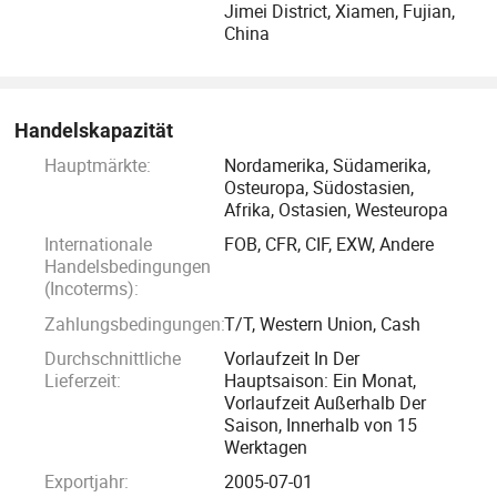
Jimei District, Xiamen, Fujian,
(gleichmäßige Temperatur, einfache Reinigung);
China
Automatische Lötzinnmaschine (automatisiert,
arbeitssparend); Magnetische Abisoliermaschine (schnell,
präzise, nicht schädigend); PVC-Isolationsdraht-
Heißabisolierer (sauber, einstellbar); Klebstoffspender-
Handelskapazität
Maschine (genau, abfallfrei); Drahtschneidemaschine
Hauptmärkte:
Nordamerika, Südamerika,
(hochpräzise, konsistente Länge); Folie/isolierte Hülse-
Osteuropa, Südostasien,
Afrika, Ostasien, Westeuropa
Schneidemaschine (stabile, flache, genaue Schnitte).
Internationale
FOB, CFR, CIF, EXW, Andere
Handelsbedingungen
2. Elektronische Testinstrumente: Verwendet, um
(Incoterms):
Produktleistung, Qualität und Sicherheit zu testen,
Zahlungsbedingungen:
T/T, Western Union, Cash
Qualifikationsraten sicherzustellen. Zu den wichtigsten
Produkten gehören: Transformator Automatic Analyzer
Durchschnittliche
Vorlaufzeit In Der
Lieferzeit:
Hauptsaison: Ein Monat,
(genaue Parameterprüfung für die Produktionskontrolle);
Vorlaufzeit Außerhalb Der
LCZ/LCR Analyzer (hochpräzise Prüfung für elektronische
Saison, Innerhalb von 15
Komponenten); DCR Analyzer (Gleichspannungsmessung
Werktagen
für Induktoren/Transformatoren); LCR Meter
Exportjahr:
2005-07-01