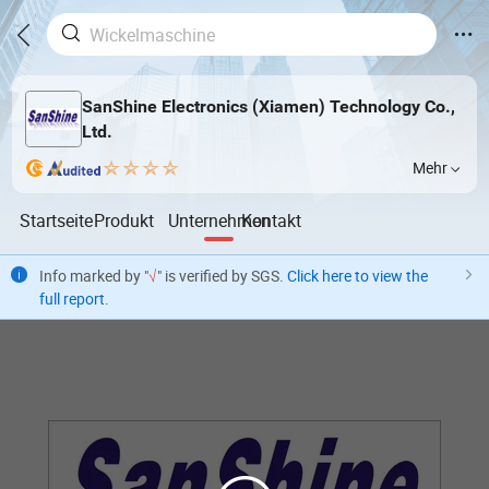
SanShine Electronics (Xiamen) Technology Co.,
Ltd.
Mehr
Startseite
Produkt
Unternehmen
Kontakt
Info marked by "
√
" is verified by SGS.
Click here to view the
full report
.