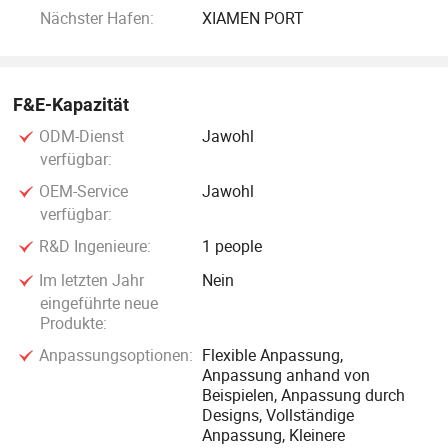
(tragbare/Desktop-Modelle für die Bauteilprüfung); Surge
Nächster Hafen:
XIAMEN PORT
Tester (einstellbare Überspannungswiderstandsmessung);
Hi-Pot Tester (Isolations-/Spannungswiderstandsmessung);
Isolations-Tester (hochpräzise, Anti-Interferenz); Digitales
F&E-Kapazität
Oszilloskop (Signalüberwachung und Fehlersuche);
automatischer Tester für Kabel/Steckverbinder
ODM-Dienst
Jawohl
verfügbar:
(automatisiert, hochgenau); AC/DC-Netzteil (stabile,
einstellbare Leistung mit Schutz); USV-Netzteil
OEM-Service
Jawohl
(unterbrechungsfreie Stromversorgung für kritische Geräte);
verfügbar:
Frequenzumrichtungs-Netzteil (mehrfrequente
R&D Ingenieure:
1 people
Produktprüfung); Optischer Fiber Tester
Im letzten Jahr
Nein
(Glasfaser/Verbinderleistungsprüfung); Bobbin/Toroid Coil
eingeführte neue
Turns Tester (hochpräzise, einstellbar); Multimeter
Produkte:
(vielseitiges digitales/analoges Prüfgerät).
Anpassungsoptionen:
Flexible Anpassung,
Anpassung anhand von
3. Unterstützendes Zubehör: Einschließlich der Anschlüsse,
Beispielen, Anpassung durch
Designs, Vollständige
Drähte, Test-Befestigungen, etc., ausgewählt für Stabilität
Anpassung, Kleinere
und Kompatibilität. Kundenspezifische Zubehörteile sind