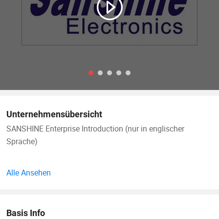
Unternehmensübersicht
SANSHINE Enterprise Introduction (nur in englischer
Sprache)
gegründet 2000, verfolgt SANSHINE die Kernphilosophie
Alle Ansehen
"Integrität, Innovation, Qualität und Service". Mit 26 Jahren
unserer Bemühungen sind wir zu einem führenden
Hersteller von Industriemaschinen, elektronischen
Basis Info
Prüfgeräten und professionellen Werkzeugen (F&E,