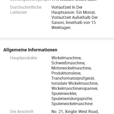
auf Innovationen im Bereich der Anpassung an sich
Durchschnittliche
Vorlaufzeit In Der
ändernde Marktanforderungen.
Lieferzeit:
Hauptsaison: Ein Monat,
Vorlaufzeit Außerhalb Der
Saison, Innerhalb von 15
1. Automatische Produktionsanlagen: Für die
Werktagen
automatisierte Produktion zur Verbesserung der Effizienz,
reduzieren manuelle Fehler und Arbeitskosten. Zu den
wichtigsten Produkten gehören: Amorphe
Allgemeine Informationen
Bandproduktionsmaschine (hocheffiziente, intelligente
Steuerung für Transformatorrohstoffe); Transformator-
Hauptprodukte:
Wickelmaschine,
Schweißmaschine,
automatische Wicklungsmaschine (integrierte Funktionen,
Motorwickelmaschine,
hohe Präzision für verschiedene Spulen); Toroid Coil
Produktionslinie,
Automatische Wicklungsmaschine (kompakt,
Transformatorprüfgerät,
toroidale Wickelmaschine,
servogesteuert für elektronische Produktspulen); Toroid Coil
Wickelmaschinenspanner,
Hook-Wicklungsmaschine (Hakentechnologie für
Spulenwickler,
kleine/mittlere Spulen, ideal für mobile Geräte); Luftspule
Spulenwindungsprüfer,
Automatische Wicklungsmaschine (einstellbare
Spulenwickelmaschine
Geschwindigkeit/Spannung, einfach zu bedienen); Löttopf
Die Anschrift:
No. 21, Xinglin West Road,