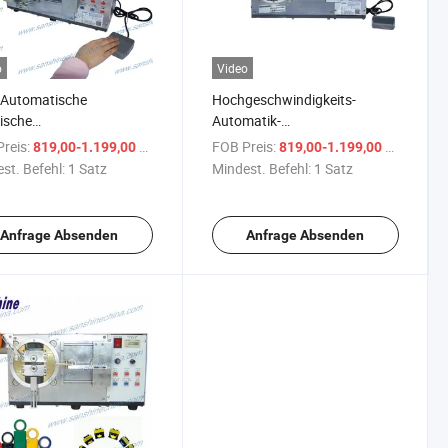
o
Video
 Automatische
Hochgeschwindigkeits-
rische
Automatik-
erbandwickelmaschine
Isolierbandmaschine für
reis:
/ Satz
FOB Preis:
/ Satz
819,00-1.199,00 $
819,00-1.199,00 $
pulenwickel
Relaiswicklung Ss-Tp01
st. Befehl:
1 Satz
Mindest. Befehl:
1 Satz
Anfrage Absenden
Anfrage Absenden