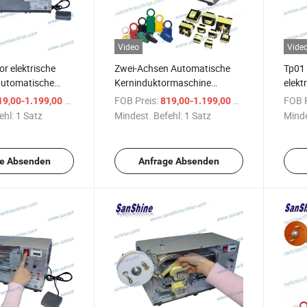
Video
Vide
r elektrische
Zwei-Achsen Automatische
Tp01
automatische
Kerninduktormaschine
elekt
ine (SS-TP01)
Automatische
Isoli
/ Satz
FOB Preis:
/ Satz
FOB P
19,00-1.199,00 $
819,00-1.199,00 $
Spulenwickelmaschine (SS-
für S
ehl:
1 Satz
Mindest. Befehl:
1 Satz
Minde
TP01)
e Absenden
Anfrage Absenden