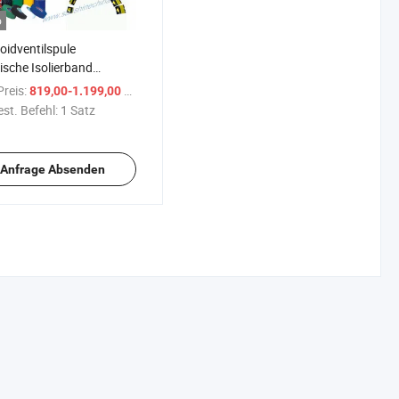
o
oidventilspule
rische Isolierband
matische
reis:
/ Satz
819,00-1.199,00 $
elmaschine
st. Befehl:
1 Satz
Anfrage Absenden