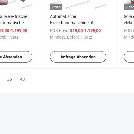
Video
Vide
ule elektrische
Automatische
Solen
automatische
Isolierbandmaschine für
elekt
ine (SS-TP01)
Zündspulen Ss-Tp01
auto
/ Satz
FOB Preis:
/ Satz
FOB P
19,00-1.199,00 $
819,00-1.199,00 $
Wick
ehl:
1 Satz
Mindest. Befehl:
1 Satz
Minde
e Absenden
Anfrage Absenden
36
48