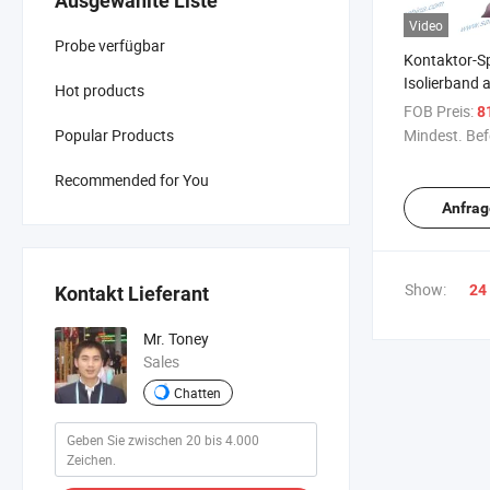
Ausgewählte Liste
Video
Probe verfügbar
Kontaktor-Sp
Isolierband 
Hot products
Wickelmasch
FOB Preis:
8
Popular Products
Mindest. Bef
Recommended for You
Anfrag
Show:
24
Kontakt Lieferant
Mr. Toney
Sales
Chatten