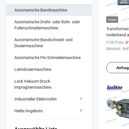
Automatische Bandmaschine
Video
Automatische Draht- oder Rohr- oder
Folienschneidemaschine
Transformato
Isolierband 
Automatische Bandschneid- und
Wickelmasch
FOB Preis:
8
Dosiermaschine
Mindest. Bef
Automatische Pin-Schneidemaschine
Anfrag
Leimdosiermaschine
Lack Vakuum Druck
Imprägniermaschine
Industrieller Elektroofen
Heiße Angebote