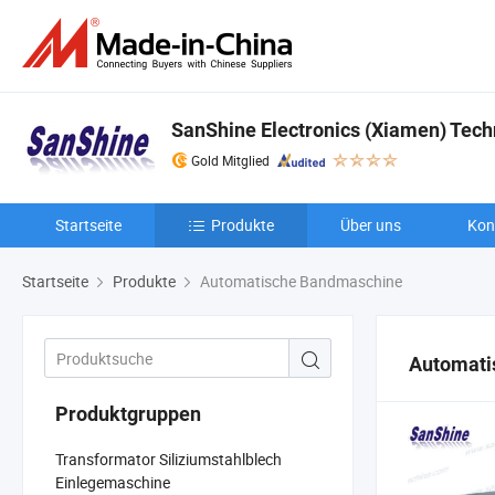
SanShine Electronics (Xiamen) Techn
Gold Mitglied
Startseite
Produkte
Über uns
Kon
Startseite
Produkte
Automatische Bandmaschine
Automati
Produktgruppen
Transformator Siliziumstahlblech
Einlegemaschine