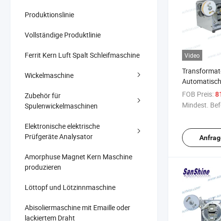
Produktionslinie
Vollständige Produktlinie
Ferrit Kern Luft Spalt Schleifmaschine
Video
Transformat
Wickelmaschine
Automatisch
(SS-TP01)
FOB Preis:
8
Zubehör für
Mindest. Bef
Spulenwickelmaschinen
Elektronische elektrische
Prüfgeräte Analysator
Anfrag
Amorphuse Magnet Kern Maschine
produzieren
Löttopf und Lötzinnmaschine
Abisoliermaschine mit Emaille oder
lackiertem Draht