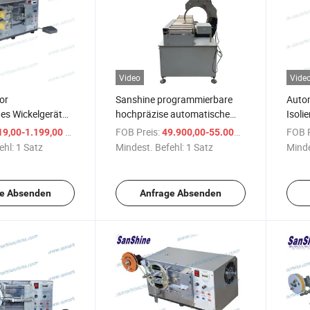
Video
Vide
or
Sanshine programmierbare
Autom
es Wickelgerät
hochpräzise automatische
Isoli
Wickelmaschine für große
/ Satz
FOB Preis:
/ Satz
FOB P
19,00-1.199,00 $
49.900,00-55.000,00 $
Transformator rechteckige
ehl:
1 Satz
Mindest. Befehl:
1 Satz
Minde
Kernspule
e Absenden
Anfrage Absenden