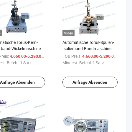
o
Video
atische Torus-Kern-
Automatische Torus-Spulen-
erband-Wickelmaschine
Isolierband-Bandmaschine
reis:
/ Satz
FOB Preis:
/ Satz
4.660,00-5.290,00 $
4.660,00-5.290,00 $
st. Befehl:
1 Satz
Mindest. Befehl:
1 Satz
Anfrage Absenden
Anfrage Absenden