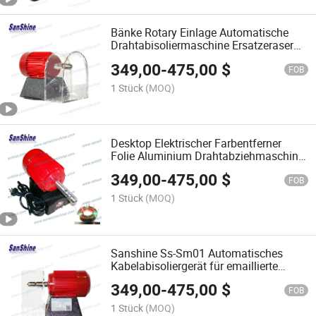
Bänke Rotary Einlage Automatische
Drahtabisoliermaschine Ersatzeraser
Drahtabzieher
349,00
-
475,00
$
FOB
1 Stück
(MOQ)
Desktop Elektrischer Farbentferner
Folie Aluminium Drahtabziehmaschine
(SS-SM01)
349,00
-
475,00
$
FOB
1 Stück
(MOQ)
Sanshine Ss-Sm01 Automatisches
Kabelabisoliergerät für emaillierte
Isolierfolie Kupferdraht
349,00
-
475,00
$
FOB
1 Stück
(MOQ)