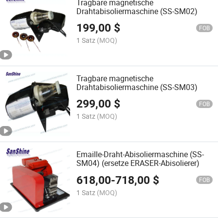
Tragbare magnetische
Drahtabisoliermaschine (SS-SM02)
199,00
$
FOB
1 Satz
(MOQ)
Tragbare magnetische
Drahtabisoliermaschine (SS-SM03)
299,00
$
FOB
1 Satz
(MOQ)
Emaille-Draht-Abisoliermaschine (SS-
SM04) (ersetze ERASER-Abisolierer)
618,00
-
718,00
$
FOB
1 Satz
(MOQ)