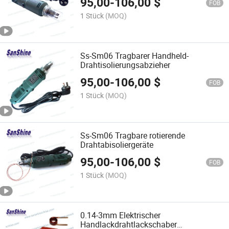
95,00
-
106,00
$
FOB
1 Stück
(MOQ)
Ss-Sm06 Tragbarer Handheld-
Drahtisolierungsabzieher
95,00
-
106,00
$
FOB
1 Stück
(MOQ)
Ss-Sm06 Tragbare rotierende
Drahtabisoliergeräte
95,00
-
106,00
$
FOB
1 Stück
(MOQ)
0.14-3mm Elektrischer
Handlackdrahtlackschaber