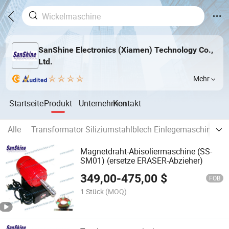
SanShine Electronics (Xiamen) Technology Co.,
Ltd.
Mehr
Startseite
Produkt
Unternehmen
Kontakt
Alle
Transformator Siliziumstahlblech Einlegemaschine
Magnetdraht-Abisoliermaschine (SS-
SM01) (ersetze ERASER-Abzieher)
349,00
-
475,00
$
FOB
1 Stück
(MOQ)