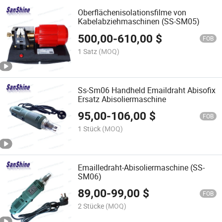
Oberflächenisolationsfilme von
Kabelabziehmaschinen (SS-SM05)
500,00
-
610,00
$
FOB
1 Satz
(MOQ)
Ss-Sm06 Handheld Emaildraht Abisofix
Ersatz Abisoliermaschine
95,00
-
106,00
$
FOB
1 Stück
(MOQ)
Emailledraht-Abisoliermaschine (SS-
SM06)
89,00
-
99,00
$
FOB
2 Stücke
(MOQ)