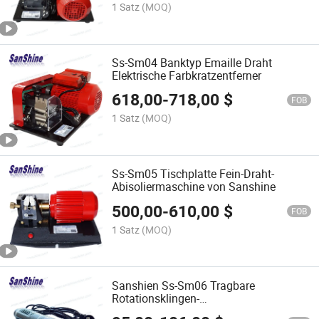
1 Satz
(MOQ)
Ss-Sm04 Banktyp Emaille Draht
Elektrische Farbkratzentferner
618,00
-
718,00
$
FOB
1 Satz
(MOQ)
Ss-Sm05 Tischplatte Fein-Draht-
Abisoliermaschine von Sanshine
500,00
-
610,00
$
FOB
1 Satz
(MOQ)
Sanshien Ss-Sm06 Tragbare
Rotationsklingen-
Drahtabisoliermaschine