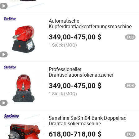
Automatische
Kupferdrahtlackentfernungsmaschine
349,00
-
475,00
$
FOB
1 Stück
(MOQ)
Professioneller
Drahtisolationsfolienabzieher
349,00
-
475,00
$
FOB
1 Stück
(MOQ)
Sanshine Ss-Sm04 Bank Doppelrad
Drahtabisoliermaschine
618,00
-
718,00
$
FOB