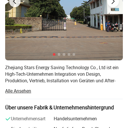
Zhejiang Stars Energy Saving Technology Co., Ltd ist ein
High-Tech-Unternehmen Integration von Design,
Produktion, Vertrieb, Installation von Geräten und After-
Sales-Wartung. Es ist der Hauptvertrieb der Kaishan Group
Alle Ansehen
Co., Ltd. In China. Das Unternehmen verfügt über 20 Jahre
Erfahrung im Bereich der Luftkompressoren und
Bohranlagen. Wir integrieren inländische hochwertige
Über unsere Fabrik & Unternehmenshintergrund
Betriebsmittel und können Kunden den besten
Unternehmensart
Handelsunternehmen
Beschaffungsplan bieten.