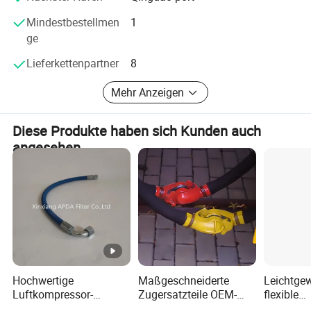
Plattform" zu werden; unsere Mission ist es, "die grüne
Entwicklung globaler Unternehmen zu fördern"
Mindestbestellmen
1
ge
Lieferkettenpartner
8
Mehr Anzeigen
Diese Produkte haben sich Kunden auch
angesehen
Hochwertige
Maßgeschneiderte
Leichtgew
Luftkompressor-
Zugersatzteile OEM-
flexible
Schlauchmontage
Design
thermopl