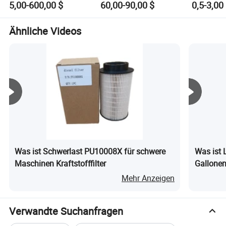
5,00-600,00 $
60,00-90,00 $
0,5-3,00
0574991114 für
Luftbremsenschlauchmontage
Luftschl
effiziente Leistung
zu verkaufen
mit Mess
für das
Ähnliche Videos
Bordreife
Was ist Schwerlast PU10008X für schwere
Was ist 
Maschinen Kraftstofffilter
Gallonen
Alumini
Mehr Anzeigen
Verwandte Suchanfragen