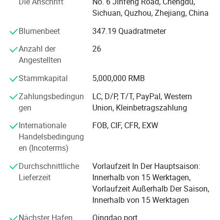
Die Anschrift
No. 6 Jinfeng Road, Chengdu,
Es gibt mehr als 100 professionelle und technische
Sichuan, Quzhou, Zhejiang, China
Mitarbeiter, und der ursprüngliche Ersatzteilbestand von
Kaishan ist ausreichend. Bieten Sie Ihren Kunden einen
Blumenbeet
347.19 Quadratmeter
bequemeren und schnelleren Service und bieten Sie eine
Anzahl der
26
starke After-Sales-Garantie für Händler und Kunden.
Angestellten
Die Hauptprodukte des Unternehmens umfassen
Stammkapital
5,000,000 RMB
allgemeine Industrieanlagen: Luftkompressoren,
Vakuumpumpen, Gebläse, Kühlkühler; Nachbearbeitung
Zahlungsbedingun
LC, D/P, T/T, PayPal, Western
von Lufttrocknern, Abwärmenückgewinnungssysteme für
gen
Union, Kleinbetragszahlung
Luftkompressoren, Heißwassertechnik usw. sowie
Internationale
FOB, CIF, CFR, EXW
Bergbauausrüstung: Crawler DTH Bohrgeräte,
Handelsbedingung
hydraulische Engineering-Produkte wie Tunnel-Bohrgeräte,
en (Incoterms)
Brunnen-Bohrgeräte, kleine Gesteinsbohrer, Zubehör und
so weiter.
Durchschnittliche
Vorlaufzeit In Der Hauptsaison:
Lieferzeit
Innerhalb von 15 Werktagen,
Unser Unternehmen hält sich an die Werte "Integrität,
Vorlaufzeit Außerhalb Der Saison,
Beharrlichkeit, Selbstständigkeit und Verantwortung";
Innerhalb von 15 Werktagen
unsere Vision ist es, "eine solide und hochwertige Marke
aufzubauen" und eine "erstklassige Supply Chain Service
Nächster Hafen
Qingdao port