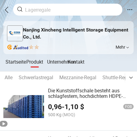
Nanjing Xincheng Intelligent Storage Equipment
Co., Ltd.
Mehr
Startseite
Produkt
Unternehmen
Kontakt
Alle
Schwerlastregal
Mezzanine-Regal
Shuttle-Regalu
Die Kunststoffschale besteht aus
schlagfestem, hochdichtem HDPE-
Material, das schlagfest ist
0,96
-
1,10
$
FOB
500 Kg
(MOQ)