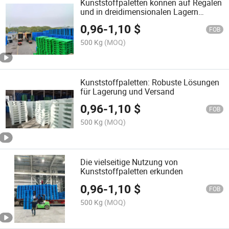
Kunststoffpaletten können auf Regalen
und in dreidimensionalen Lagern
platziert werden, was die
0,96
-
1,10
$
Umschlagseffizienz verbessert, mit
FOB
starker Vielseitigkeit und
500 Kg
(MOQ)
Benutzerfreundlichkeit
Kunststoffpaletten: Robuste Lösungen
für Lagerung und Versand
0,96
-
1,10
$
FOB
500 Kg
(MOQ)
Die vielseitige Nutzung von
Kunststoffpaletten erkunden
0,96
-
1,10
$
FOB
500 Kg
(MOQ)