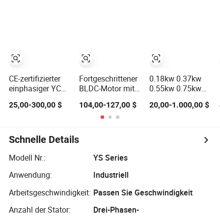
(57mm Flansch
Gehäuse aus
Gartengeräte
24V 100W
Aluminium oder
3000rpm)
Gusseisen IP55
IEC-Standard
Permanentmagnetmotor
für die Industrie
CE-zertifizierter
Fortgeschrittener
0.18kw 0.37kw
einphasiger YC
BLDC-Motor mit
0.55kw 0.75kw
YL YCL ML
4500W Leistung
1.1kw 1.5kw
25,00-300,00 $
104,00-127,00 $
20,00-1.000,00 $
Kondensator-
für DIY-
2.2kw 3kw 4kw
Start Premium-
Elektromotorprojekte
5.5kw 7.5kw
Effizienz AC
Bürstenloser
Dreiphasen-
asynchroner
Gleichstrommotor
Wechselstrom-
Schnelle Details
Induktions-
Asynchron-
Elektromotor
Elektropumpen-
Modell Nr.:
YS Series
China Hersteller
Elektromotoren
Anwendung:
Industriell
Fabrik
Preise
Supplier(1HP-
Arbeitsgeschwindigkeit:
Passen Sie Geschwindigkeit
10HP)
Anzahl der Stator:
Drei-Phasen-