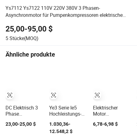
Ys7112 Ys7122 110V 220V 380V 3 Phasen-
Asynchronmotor für Pumpenkompressoren elektrische
Ventilatoren
25,00-95,00 $
5
Stücke(MOQ)
Ähnliche produkte
DC Elektrisch 3
Ye3 Serie Ie5
Elektrischer
Phase
Hochleistungs-
Motor
Permanentmagnet
Dreiphasen-
Universalmotor
23,00-25,00 $
1.030,36-
6,78-6,98 $
Bürstenloser
Wechselstrom-
Elektromotor
12.548,2 $
BLDC Motor
Induktionsmotor
7645L für