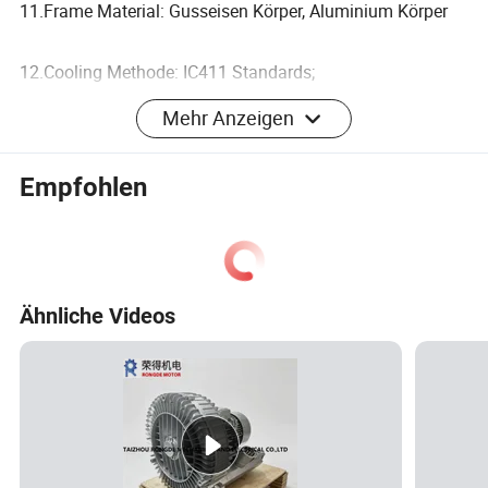
11.Frame Material: Gusseisen Körper, Aluminium Körper
12.Cooling Methode: IC411 Standards;
Mehr Anzeigen
13.Höhe: Nicht mehr als 1.000 Meter über dem
Meeresspiegel;
Empfohlen
14.ZERTIFIZIERUNGEN: CE, CCC, ISO9001: 2015,SGS.
Detaillierte Fotos
Ähnliche Videos
Unsere Vorteile
1.Competitive Preis:Wir sind ein Hersteller von Rohstoffen
aus erster Hand. Wir haben unsere eigene
Präzisionsbearbeitung Werkstatt, Stator Draht Einbettung
Werkstatt und Motor Montage Werkstatt. Wir führen den