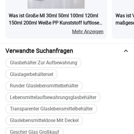
Was ist Große Ml 30ml 50ml 100ml 120ml
Was ist
150ml 200ml Weiße PP Kunststoff luftlose
maßgesc
Pumpflasche mit Schnapp-Lotionpumpe von
luftdich
Mehr Anzeigen
chinesischem Anbieter Kinho
Verwandte Suchanfragen
Glasbehälter Zur Aufbewahrung
Glaslagerbehälterset
Runder Glaslebensmittelbehälter
Lebensmittelaufbewahrungsglasbehälter
Transparenter Glaslebensmittelbehälter
Glaslebensmitteldose Mit Deckel
Geschirr Glas Großkauf