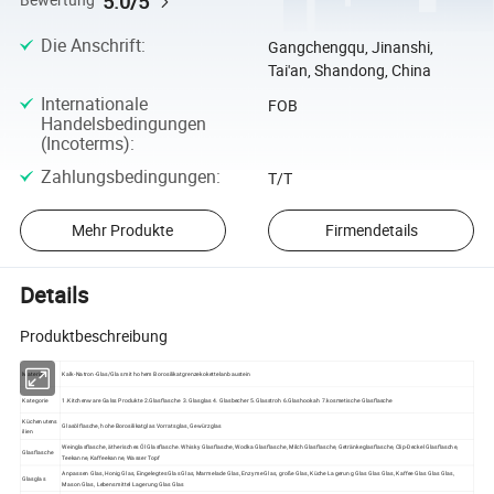
5.0/5
Bewertung
Die Anschrift
:
Gangchengqu, Jinanshi,
Tai'an, Shandong, China
Internationale
FOB
Handelsbedingungen
(Incoterms)
:
Zahlungsbedingungen
:
T/T
Mehr Produkte
Firmendetails
Details
Produktbeschreibung
Material
Kalk-Natron-Glas/Glas mit hohem Borosilikatgrenzekokettelanbaustein
Kategorie
1.Kitchenware Galss Produkte 2.Glasflasche 3.Glasglas 4. Glasbecher 5.Glasstroh 6.Glashookah 7.kosmetische Glasflasche
Küchenutens
Glasölflasche, hohe Borosilikatglas Vorratsglas, Gewürzglas
ilien
Weinglasflasche, ätherisches Öl Glasflasche. Whisky Glasflasche, Wodka Glasflasche, Milch Glasflasche, Getränkeglasflasche, Clip-Deckel Glasflasche,
Glasflasche
Teekanne, Kaffeekanne, Wasser Topf
Anpassen Glas, Honig Glas, Eingelegtes Glas Glas, Marmelade Glas, Enzyme Glas, große Glas, Küche Lagerung Glas Glas Glas, Kaffee Glas Glas Glas,
Glasglas
Mason Glas, Lebensmittel Lagerung Glas Glas