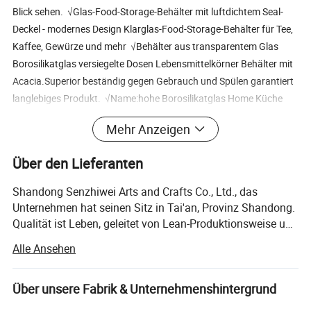
Blick sehen. √Glas-Food-Storage-Behälter mit luftdichtem Seal-
Deckel - modernes Design Klarglas-Food-Storage-Behälter für Tee,
Kaffee, Gewürze und mehr √Behälter aus transparentem Glas
Borosilikatglas versiegelte Dosen Lebensmittelkörner Behälter mit
Acacia.Superior beständig gegen Gebrauch und Spülen garantiert
langlebiges Produkt. √Name:hohe Borosilikatglas Home Küche
Verwenden Sie Lagerkrüge mit versiegelt Akazie Schraubdeckel
Mehr Anzeigen
Unternehmensprofil Shandong Senzhiwei Arts and Crafts Co. ,
Ltd. , das Unternehmen befindet sich in Tai'an, Provinz Shandong.
Über den Lieferanten
Qualität ist Leben, geleitet von Lean-Produktionsweise und
getrieben von strenger Führung. Verbessern Sie sich weiter, halten
Shandong Senzhiwei Arts and Crafts Co., Ltd., das
Sie sich an die gleichen, mit ausgezeichneten Produkten und
Unternehmen hat seinen Sitz in Tai'an, Provinz Shandong.
Dienstleistungen, um Kundenanforderungen zu erfüllen,
Qualität ist Leben, geleitet von Lean-Produktionsweise und
zusammen, um eine gute Produktqualität zu schaffen. Das
getrieben von strenger Führung. Verbessern Sie sich
Alle Ansehen
Unternehmen ist ganzjährig Entwicklung und Produktion von
weiter, halten Sie sich an die gleichen, mit
ausgezeichneten Produkten und Dienstleistungen, um
Küche Gewürz Flasche Produkte Produktionsunternehmen, ist
Kundenanforderungen zu erfüllen, zusammen, um eine
Über unsere Fabrik & Unternehmenshintergrund
eine Selbstproduktion und Selbstmarketing-Prozess-Fabrik, mit der
gute Produktqualität zu schaffen. Das Unternehmen ist
Entwicklung der Zeit, viele Jahre der Zusammenarbeit