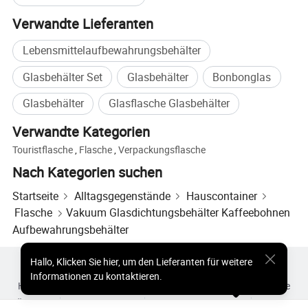
Verwandte Lieferanten
Lebensmittelaufbewahrungsbehälter
Glasbehälter Set
Glasbehälter
Bonbonglas
Glasbehälter
Glasflasche Glasbehälter
Verwandte Kategorien
Touristflasche
,
Flasche
,
Verpackungsflasche
Nach Kategorien suchen
Startseite
Alltagsgegenstände
Hauscontainer
Flasche
Vakuum Glasdichtungsbehälter Kaffeebohnen
Aufbewahrungsbehälter
Hallo
,
Klicken Sie hier, um den Lieferanten für weitere
Heiße Produkte
Heiße Produkte Preis
Informationen zu kontaktieren.
Heiße Großhandelsprodukte
Star-Käufer
PC-Site
Einblicke
Über uns
Nutzungsvertrag
Datenschutzerklärung
Kontakt