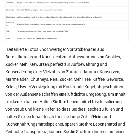
Glasbecher
Weinglas Tasse, Getränke Glas Tasse, Maurer Glas Tasse, doppelwandige Glas Tasse, Bier Glasbecher
Glasstrebe
Gerade Strohhalme, gebogenes Stroh, maßgeschneidertes Stroh
Glashookah
Maßgeschneiderte Glas Shisha, Recycling Glas Shisha, hohe Borosilikatglas Shisha, Shisha Glas Shisha, arab Glaspfeife
Kosmetikflas
Ätherische Ölflasche, Nagellack-Flasche & Lippenglas-Flasche, Creme-Flasche, Parfüm-Flasche
che
Farbe
Transparent, grün, bernsteinfarben, blau, mattiert und individuelle Farbe
Form
Runde, quadratische, sechseckige und individuelle Form
Detaillierte Fotos √hochwertiger Vorratsbehälter aus
Borosilikatglas und Kork, ideal zur Aufbewahrung von Cookies,
Zucker, Mehl, Gewürzen.perfekt zur Aufbewahrung und
Konservierung einer Vielzahl von Zutaten, darunter Konserven,
Marmeladen, Chutneys, Reis, Zucker, Mehl, Tee, Kaffee, Gewürze,
Kekse, Usw. √Versiegelung mit Kork runde Kugel, abgeschnitten
von der Außenseite schaffen eine luftdichte Umgebung, um Inhalt
trocken zu halten. Halten Sie Ihre Lebensmittel frisch.Isolierung
von Staub und kleine Käfer, so dass Sie die Flasche zu füllen und
halten Sie den Inhalt frisch für eine lange Zeit. √Heim-und
Küchennahrungsmittelspeicher, sparen Sie Ihre Lebensmittel und
Zeit.hohe Transparenz, können Sie die Stoffe im Inneren auf einen