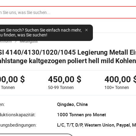
en Sie noch? Suchen Sie einfach nach mehr,
u finden, was Sie suchen!
Umform
Metallguss

SI 4140/4130/1020/1045 Legierung Metall Ei
ahlstange kaltgezogen poliert hell mild Kohlen
nde Stahlstäbe
0,00 $
450,00 $
400,00 
9
Tonnen
50-99
Tonnen
100+
Tonnen
en:
Qingdao, China
uktionskapazität:
1000 Tonnen pro Monat
lungsbedingungen:
L/C, T/T, D/P, Western Union, Paypal,