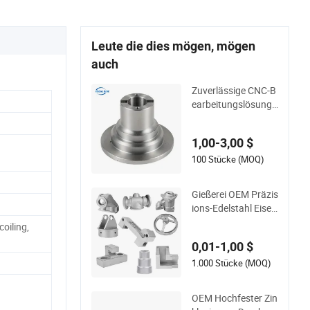
Leute die dies mögen, mögen
auch
Zuverlässige CNC-B
earbeitungslösunge
n für maßgeschneid
erte Podestkompon
1,00-3,00 $
enten
100 Stücke (MOQ)
Gießerei OEM Präzis
ions-Edelstahl Eisen
Messing Aluminium
oiling,
CNC Schmiedeteile
0,01-1,00 $
Druckgussdienstleis
tungen
1.000 Stücke (MOQ)
OEM Hochfester Zin