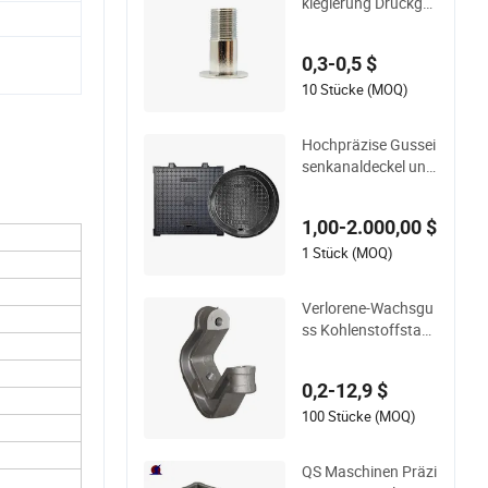
klegierung Druckgu
ss Wasserauslass L
anger Deckel Beschi
0,3-0,5 $
chtete Oberfläche, I
ndividuelle Druckgu
10 Stücke (MOQ)
ssfabrik
Hochpräzise Gussei
senkanaldeckel und
andere kommunale
und Garten-Gussko
1,00-2.000,00 $
mponenten
1 Stück (MOQ)
Verlorene-Wachsgu
ss Kohlenstoffstahl
Präzisionsguss Ers
atzteile für landwirt
0,2-12,9 $
schaftliche Maschin
en
100 Stücke (MOQ)
QS Maschinen Präzi