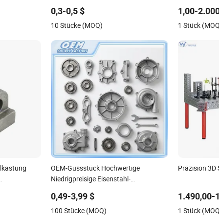
Deckel Beschichtete Oberfläche,
Gusskompon
0,3-0,5 $
1,00-2.000
en
Individuelle Druckgussfabrik
10 Stücke (MOQ)
1 Stück (MO
lkastung
OEM-Gussstück Hochwertige
Präzision 3D
Niedrigpreisige Eisenstahl-
stungen China
Investitionsmetallgussstücke für
0,49-3,99 $
1.490,00-
s Teile
Auto/Automobil Motorrad Lkw
100 Stücke (MOQ)
1 Stück (MO
Anhänger Traktor Teile