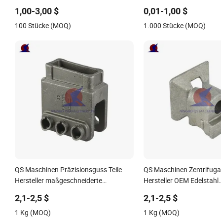
maßgeschneiderte
Schmiedeteile
1,00-3,00 $
0,01-1,00 $
Podestkomponenten
Druckgussdienstleistung
100 Stücke (MOQ)
1.000 Stücke (MOQ)
QS Maschinen Präzisionsguss Teile
QS Maschinen Zentrifuga
Hersteller maßgeschneiderte
Hersteller OEM Edelstahl
Metallgussverarbeitungsdienste China
Präzisionsguss Dienstlei
2,1-2,5 $
2,1-2,5 $
Edelstahlguss für Landmaschinen
Guss Aluminium Metallgus
1 Kg (MOQ)
1 Kg (MOQ)
Teile