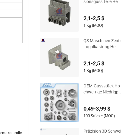
sionsguss Teile Hers
teller maßgeschneid
erte Metallgussvera
2,1-2,5 $
rbeitungsdienste Ch
ina Edelstahlguss fü
1 Kg (MOQ)
r Landmaschinen Te
ile
QS Maschinen Zentr
ifugalkastung Herst
eller OEM Edelstahl
Präzisionsguss Dien
2,1-2,5 $
stleistungen China
Guss Aluminium Me
1 Kg (MOQ)
tallguss Teile
OEM-Gussstück Ho
chwertige Niedrigpr
eisige Eisenstahl-Inv
estitionsmetallguss
0,49-3,99 $
stücke für Auto/Aut
omobil Motorrad Lk
100 Stücke (MOQ)
w Anhänger Traktor
Teile
Präzision 3D Schwei
Fremdkontrolle