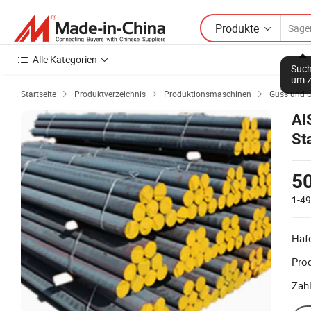
Produkte
Alle Kategorien
Such
um z
Startseite
Produktverzeichnis
Produktionsmaschinen
Guss und 



AI
St
ru
50
1-4
Haf
Prod
Zah