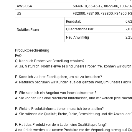
AWS USA
60-40-18, 65-45-12, 80-55-06, 100-70
US
F32800, F33100, F33800, F34800, F
Rundstab
0,62
Quadratische Bar
2,03
Duktiles Eisen
Neu Anwinklig
2,25
Produktbeschreibung
FAQ
Q: Kann ich Proben vor Bestellung erhalten?
A: Ja, Natürlich. Normalerweise sind unsere Proben frei, können wir durc
F: Kann ich zu Ihrer Fabrik gehen, um sie zu besuchen?
A: Natürlich begrüßen wir Kunden aus der ganzen Welt, um unsere Fabrik
F: Wie kann ich ein Angebot von Ihnen bekommen?
A: Sie können uns eine Nachricht hinterlassen, und wir werden jede Nachri
F: Welche Produktinformationen muss ich bereitstellen?
A: Sie müssen die Qualität, Breite, Dicke, Beschichtung und die Anzahl de
F: Hat das Produkt vor dem Laden eine Qualitätsprüfung?
A:natürlich werden alle unsere Produkte vor der Verpackung streng auf Qua