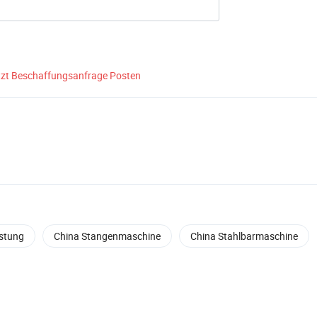
tzt Beschaffungsanfrage Posten
stung
China Stangenmaschine
China Stahlbarmaschine