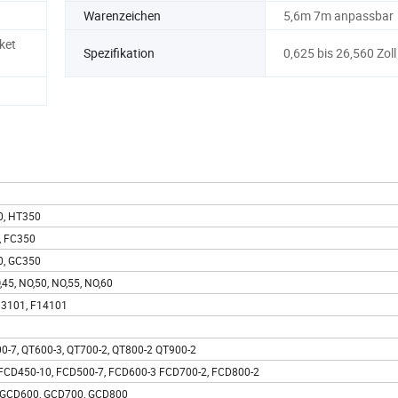
Warenzeichen
5,6m 7m anpassbar
ket
Spezifikation
0,625 bis 26,560 Zoll
0, HT350
, FC350
0, GC350
,45, NO,50, NO,55, NO,60
13101, F14101
0-7, QT600-3, QT700-2, QT800-2 QT900-2
FCD450-10, FCD500-7, FCD600-3 FCD700-2, FCD800-2
 GCD600, GCD700, GCD800