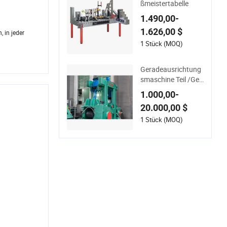
ßmeistertabelle
1.490,00-
1.626,00 $
 in jeder
1 Stück (MOQ)
Geradeausrichtung
smaschine Teil /Ger
adeausrichtungsma
1.000,00-
schine für die Stahlh
20.000,00 $
erstellung
1 Stück (MOQ)