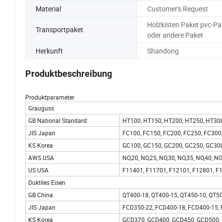
Material
Customer's Request
Holzkisten Paket pvc-Pa
Transportpaket
oder andere Paket
Herkunft
Shandong
Produktbeschreibung
Produktparameter
Grauguss
GB National Standard:
HT100, HT150, HT200, HT250, HT30
JIS Japan
FC100, FC150, FC200, FC250, FC300
KS Korea
GC100, GC150, GC200, GC250, GC30
AWS USA
NO,20, NO,25, NO,30, NO,35, NO,40, NO
US USA
F11401, F11701, F12101, F12801, F
Duktiles Eisen
GB China
QT400-18, QT400-15, QT450-10, QT50
JIS Japan
FCD350-22, FCD400-18, FCD400-15, 
KS Korea
GCD370, GCD400, GCD450, GCD500,