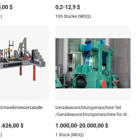
enten
Ersatzteile für landwirtschaftliche
,00 $
0,2-12,9 $
Maschinen
Q)
100 Stücke (MOQ)
 Schweißmeistertabelle
Geradeausrichtungsmaschine Teil
/Geradeausrichtungsmaschine für die
Stahlherstellung
1.626,00 $
1.000,00-20.000,00 $
Q)
1 Stück (MOQ)