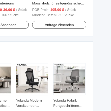
nterieurs
Massivholz für zeitgenössische
Wohnräume
0-36,00 $
/ Stück
FOB Preis:
105,00 $
/ Stück
:
100 Stücke
Mindest. Befehl:
30 Stücke
e Absenden
Anfrage Absenden
erne
Yolanda Modern
Yolanda Fabrik
btische
Vorsitzender
Fortgeschrittene
 Holz
Drehstuhl Bürostuhl
Option Hoher