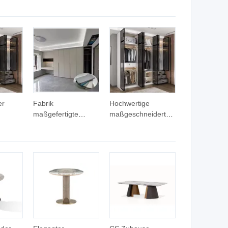
bel
Executive
Rücken Drehstuhl
ches
Schwarzer Mesh
Computer
esign
Bürostuhl
Ergonomischer Netz
Executive Bürostuhl
ch
er
Fabrik
Hochwertige
maßgefertigte
maßgeschneiderte
Stil
Sperrholz Holz
Schlafzimmermöbel
Kleiderspeicher
für große Villen,
nk aus
Glas Türen
multifunktionaler
mit
Holzschrank
Kleiderorganisator
die
Kleiderschrank
aus Holz, moderne
g von
Schlafzimmer Möbel
Möbel für das
Zuhause