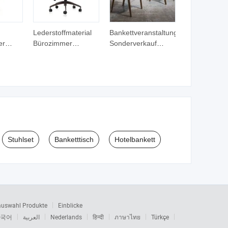
Lederstoffmaterial
Bankettveranstaltung
er
Bürozimmer
Sonderverkauf
moderner Holz
Esszimmer
Stuhl
Bürostuhl
Wohnzimmer Weiß
Beste Qualität Holz
PVC Modern
Stilvolle Armessstuhl
Stuhlset
Banketttisch
Hotelbankett
auswahl Produkte
Einblicke
국어
العربية
Nederlands
हिन्दी
ภาษาไทย
Türkçe