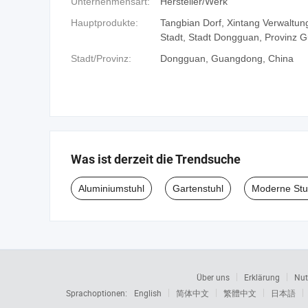
Unternehmensart:
Hersteller/Werk
Hauptprodukte:
Tangbian Dorf, Xintang Verwaltun
Stadt, Stadt Dongguan, Provinz 
Stadt/Provinz:
Dongguan, Guangdong, China
Was ist derzeit die Trendsuche
Aluminiumstuhl
Gartenstuhl
Moderne Stu
Über uns
Erklärung
Nut
Sprachoptionen:
English
简体中文
繁體中文
日本語