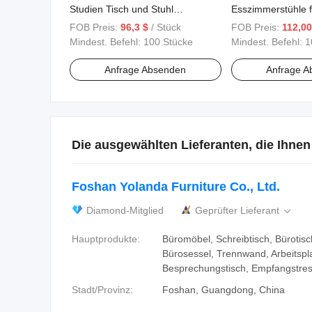
Studien Tisch und Stuhl
Esszimmerstühle 
verstellbare Schulmöbel
hochwertige Hotel
FOB Preis:
96,3 $
/ Stück
FOB Preis:
112,00
Mindest. Befehl:
100 Stücke
Mindest. Befehl:
1
Anfrage Absenden
Anfrage A
Die ausgewählten Lieferanten, die Ihnen
Foshan Yolanda Furniture Co., Ltd.
Diamond-Mitglied
Geprüfter Lieferant

Hauptprodukte:
Büromöbel, Schreibtisch, Bürotisc
Bürosessel, Trennwand, Arbeitspl
Besprechungstisch, Empfangstre
Stadt/Provinz:
Foshan, Guangdong, China