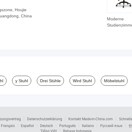
gszone, Houjie
Guangdong, China
Moderne
Studienzimm
Büromöbel
Schreibtisch 
hl
y Stuhl
Drei Stühle
Wird Stuhl
Möbelstuhl
zungsvertrag
Datenschutzerklärung
Kontakt Made-in-China.com
Schnell
Français
Español
Deutsch
Português
Italiano
Русский язык
한
Tiếng Việt
Bahasa Indonesia