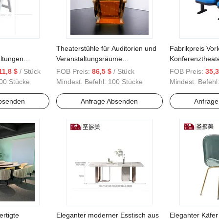
Theaterstühle für Auditorien und
Fabrikpreis Vor
ltungen
Veranstaltungsräume
Konferenztheate
hle
Auditoriumstühle mit Schreibbrett
Auditorium Stuh
11,8 $
/ Stück
FOB Preis:
86,5 $
/ Stück
FOB Preis:
35,3
00 Stücke
Mindest. Befehl:
100 Stücke
Mindest. Befehl
bsenden
Anfrage Absenden
Anfrag
rtigte
Eleganter moderner Esstisch aus
Eleganter Käfer 