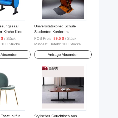
lesungssaal
Universitätskolleg Schule
r Kirche Kino
Studenten Konferenz
l
Vorlesungssaal Theater Kino
 $
/ Stück
FOB Preis:
89,5 $
/ Stück
Kirche Auditorium Stuhl
:
100 Stücke
Mindest. Befehl:
100 Stücke
e Absenden
Anfrage Absenden
Essstuhl für
Stylischer Couchtisch aus