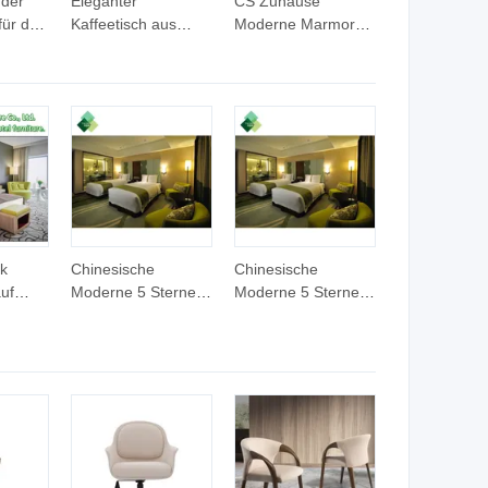
nder
Eleganter
CS Zuhause
für das
Kaffeetisch aus
Moderne Marmor
Edelstahl mit Glas
Tee Holz Kaffee
und Untergestell
Wohnzimmer Möbel
aus Eschenholz
Beistelltisch
k
Chinesische
Chinesische
auf
Moderne 5 Sterne
Moderne 5 Sterne
derte
Handels-Holiday Inn
Handels-Holiday Inn
rmöbel
Hotel Holz
Hotel Holz
ne-
Schlafzimmermöbel
Schlafzimmermöbel
Verkauf
Verkauf