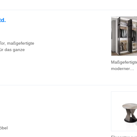
Bürotisch Mö
Zeitgenössis
Modulares D
td.
für den
Heimgebrau
Tor, maßgefertigte
für das ganze
Maßgefertigt
moderner
europäischer 
begehbarer
Kleiderschra
Stahlmöbeln 
MDF-Tür für 
Aufbewahrun
Kleidung in
Wohnungen
öbel