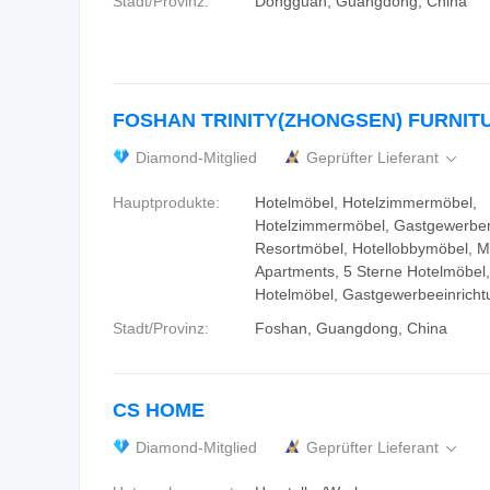
Stadt/Provinz:
Dongguan, Guangdong, China
FOSHAN TRINITY(ZHONGSEN) FURNIT
Diamond-Mitglied
Geprüfter Lieferant

Hauptprodukte:
Hotelmöbel, Hotelzimmermöbel,
Hotelzimmermöbel, Gastgewerbe
Resortmöbel, Hotellobbymöbel, Mö
Apartments, 5 Sterne Hotelmöbel
Hotelmöbel, Gastgewerbeeinrich
Stadt/Provinz:
Foshan, Guangdong, China
CS HOME
Diamond-Mitglied
Geprüfter Lieferant
