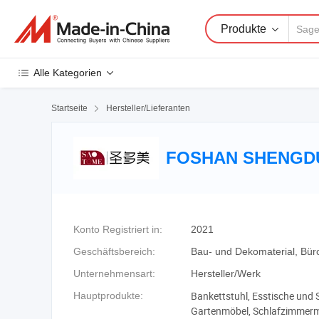
Produkte
Alle Kategorien
Startseite

Hersteller/Lieferanten
FOSHAN SHENGDUO
Konto Registriert in:
2021
Geschäftsbereich:
Bau- und Dekomaterial, Büro
Unternehmensart:
Hersteller/Werk
Bankettstuhl, Esstische und 
Hauptprodukte:
Gartenmöbel, Schlafzimmermö