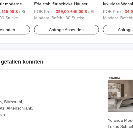
für moderne
Edelstahl für schicke Häuser
luxuriöse Wohni
s
-115,00 $
/ Stück
FOB Preis:
399,00-645,00 $
/ Stück
FOB Preis:
34,0
00 Stücke
Mindest. Befehl:
30 Stücke
Mindest. Befehl
bsenden
Anfrage Absenden
Anfrag
 gefallen könnten
h, Bürostuhl,
atz, Aktenschrank,
sen
Yolanda Mod
Luxus Schrei
Neue Ankunft