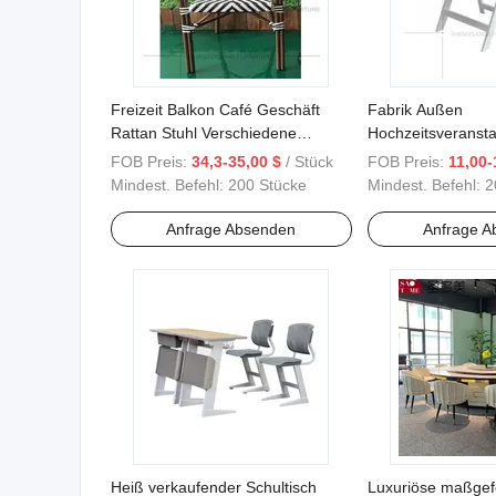
Freizeit Balkon Café Geschäft
Fabrik Außen
Rattan Stuhl Verschiedene
Hochzeitsveransta
Farben
tragbare Klappstü
FOB Preis:
34,3-35,00 $
/ Stück
FOB Preis:
11,00-
Mindest. Befehl:
200 Stücke
Mindest. Befehl:
2
Anfrage Absenden
Anfrage A
Heiß verkaufender Schultisch
Luxuriöse maßgefe