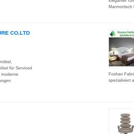
Eleganter ru
Marmortisch 
Wohnzimmer
URE CO.LTD
möbel,
bel für Serviced
Foshan Fabri
, moderne
spezialisiert 
tungen
maßgeschnei
Schlafzimme
für Fünf-Ster
Hotelprojekte