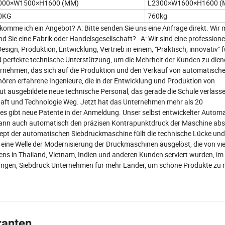
000×W1500×H1600 (MM)
L2300×W1600×H1600 (
0KG
760kg
komme ich ein Angebot? A: Bitte senden Sie uns eine Anfrage direkt. Wir
ind Sie eine Fabrik oder Handelsgesellschaft? A: Wir sind eine professione
sign, Produktion, Entwicklung, Vertrieb in einem, "Praktisch, innovativ" 
und perfekte technische Unterstützung, um die Mehrheit der Kunden zu dien
ternehmen, das sich auf die Produktion und den Verkauf von automatisch
en erfahrene Ingenieure, die in der Entwicklung und Produktion von
t ausgebildete neue technische Personal, das gerade die Schule verlass
ft und Technologie Weg. Jetzt hat das Unternehmen mehr als 20
gibt neue Patente in der Anmeldung. Unser selbst entwickelter Automat 
ann auch automatisch den präzisen Kontrapunktdruck der Maschine abs
ept der automatischen Siebdruckmaschine füllt die technische Lücke und
 eine Welle der Modernisierung der Druckmaschinen ausgelöst, die von vi
ens in Thailand, Vietnam, Indien und anderen Kunden serviert wurden, i
stungen, Siebdruck Unternehmen für mehr Länder, um schöne Produkte zu
ranten