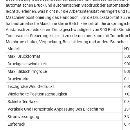
automatischen Druck und automatischen Siebdruck der automatischen
leicht zu erlernen, was nicht nur die Arbeitsintensität verringert und 
Maschinenpositionierung das Handbuch, um die Druckstabilität zu ver
halbautomatische Maschine kleine Batch Flexibilität; Die ursprüngli
Austausch zu reduzieren. Druckgeschwindigkeit von 900 Blatt/Stunde
Touchscreen-Steuerung ist leicht zu erlernen und kann mit Tunneltroc
Membranschalter, Verpackung, Beschilderung und andere Branchen.
Modell
HY
Max. Druckformat
50
Druckgeschwindigkeit
90
Max. Bildschirmgröße
80
Druckstärke
0-
Tischgröße Wird Gedruckt
69
Wiederholte Positionsgenauigkeit
< 
Schiefe Der Rakel
0 3
Vertikale Und Horizontale Anpassung Des Bildschirms
±5
Stromversorgung
3N
Luftdruck
0, 