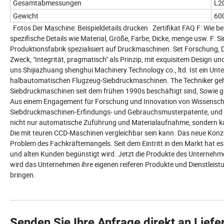
Gesamtabmessungen
L2
Gewicht
60
Fotos Der Maschine: Beispieldetails drucken Zertifikat FAQ F: Wie be
spezifische Details wie Material, Größe, Farbe, Dicke, menge usw. F: S
Produktionsfabrik spezialisiert auf Druckmaschinen. Set Forschung, De
Zweck, "Integrität, pragmatisch" als Prinzip, mit exquisitem Design 
uns Shijiazhuang shenghui Machinery Technology co., ltd. Ist ein Un
halbautomatischen Flugzeug-Siebdruckmaschinen. The Techniker gehör
Siebdruckmaschinen seit dem frühen 1990s beschäftigt sind, Sowie gu
Aus einem Engagement für Forschung und Innovation von Wissenscha
Siebdruckmaschinen-Erfindungs- und Gebrauchsmusterpatente, und es 
nicht nur automatische Zuführung und Materialaufnahme, sondern k
Die mit teuren CCD-Maschinen vergleichbar sein kann. Das neue Konz
Problem des Fachkräftemangels. Seit dem Eintritt in den Markt hat es
und alten Kunden begünstigt wird. Jetzt die Produkte des Unternehm
wird das Unternehmen ihre eigenen reiferen Produkte und Dienstlei
bringen.
Senden Sie Ihre Anfrage direkt an Liefe