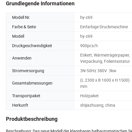
Grundlegende Informationen
Modell Nr.
hy-z69
Farbe & Seite
Einfarbige Druckmaschine
Modell
hy-z69
Druckgeschwindigkeit
900pcs/h
Etikett, Wärmeträgerpapier,
Anwenden
Verpackung, Folientastatur
Stromversorgung
3N-50Hz 380V 3kw
(L 2300 x B 1600 x H 1500)
Gesamtabmessungen
mm
Transportpaket
Holzpaket
Herkunft
shijiazhuang, china
Produktbeschreibung
Beschreibung: Das neue Modell der klappbaren halbautomatischen Si