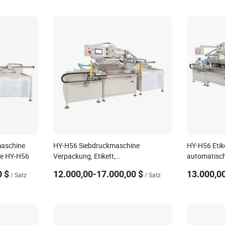
maschine
HY-H56 Siebdruckmaschine
HY-H56 Etike
e HY-H56
Verpackung, Etikett,
automatisc
Membranschalter
0 $
12.000,00-17.000,00 $
13.000,0
/ Satz
/ Satz