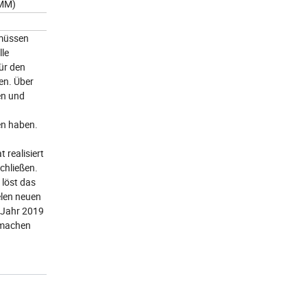
MM)
 müssen
lle
für den
en. Über
en und
en haben.
realisiert
chließen.
 löst das
elen neuen
m Jahr 2019
 machen