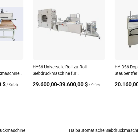
HY56 Universelle Roll-zu-Roll
HY-D56 Dopp
kmaschine
Siebdruckmaschine für
Staubentfe
kungen
Wärmeübertragungslabel
Siebdruckm
0 $
29.600,00-39.600,00 $
20.160,0
/ Stück
/ Stück
Namensschild Panel FPC Siebdruck
Etikettenve
Siebdruckm
Wärmeüber
druckmaschine
Halbautomatische Siebdruckmasch