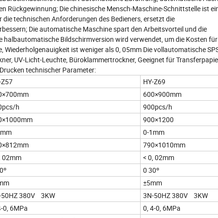
 Rückgewinnung; Die chinesische Mensch-Maschine-Schnittstelle ist ei
für die technischen Anforderungen des Bedieners, ersetzt die
bessern; Die automatische Maschine spart den Arbeitsvorteil und die
che halbautomatische Bildschirmversion wird verwendet, um die Kosten für
, Wiederholgenauigkeit ist weniger als 0, 05mm Die vollautomatische SP
kner, UV-Licht-Leuchte, Büroklammertrockner, Geeignet für Transferpapie
 Drucken technischer Parameter:
-Z57
HY-Z69
0×700mm
600×900mm
0pcs/h
900pcs/h
0×1000mm
900×1200
1mm
0-1mm
0×812mm
790×1010mm
0, 02mm
< 0, 02mm
0º
0 30º
mm
±5mm
-50HZ 380V 3KW
3N-50HZ 380V 3KW
4-0, 6MPa
0, 4-0, 6MPa