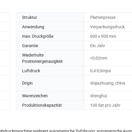
Struktur
Plattenpresse
Anwendung
Verpackungsdruck
max. Druckgröße
600 x 900 mm
Garantie
Ein Jahr
Wiederholte
<0,02mm
Positioniergenauigkeit
Luftdruck
0,4-0,6mpa
Drigin
shijiazhuang, china
Warenzeichen
shenghui
Produktionskapazität
100 Set pro Jahr
ebdruckmaschine realisiert automatische Zuführung, automatische Ausr