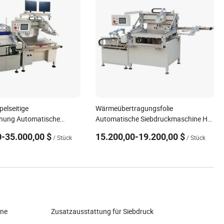
elseitige
Wärmeübertragungsfolie
rnung Automatische
Automatische Siebdruckmaschine Hy-
aschine
H56 Etikettierdrucker
0-35.000,00 $
15.200,00-19.200,00 $
/ Stück
/ Stück
rpackung
Siebdruckmaschine für
aschine
Verpackungsetiketten
tragung
Siebdruckmaschine für Etiketten
ine
Zusatzausstattung für Siebdruck