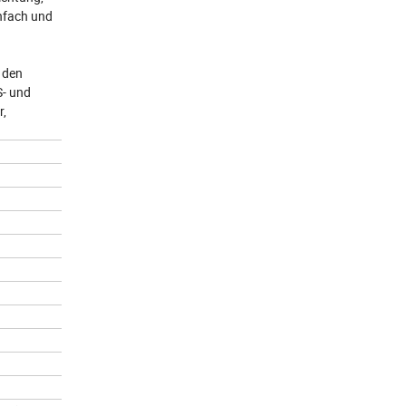
nfach und
 den
S- und
r,