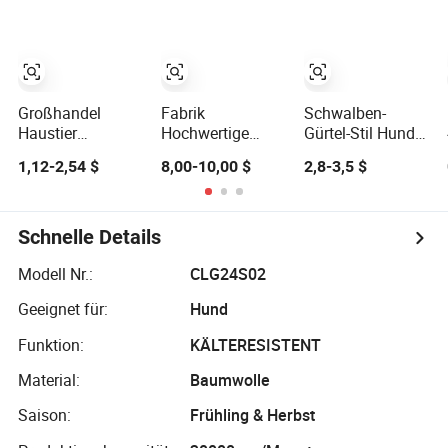
Baumwolle Weich
Haustier Sommer
T-Shirt
Großhandel
Fabrik
Schwalben-
Haustier
Hochwertige
Gürtel-Stil Hund
Sommerkleidung
Maßgeschneiderte
T-Shirt mit
1,12-2,54 $
8,00-10,00 $
2,8-3,5 $
Baumwolle
Design T-Shirts
schneller
Cartoon süßer
Heißer Verkauf
Lieferung
Druck cooler
100% Baumwolle
Katzen- und
Herren Damen
Schnelle Details
Hundet-Shirt
Kurzarm Mode
Vintage Retro
Modell Nr.:
CLG24S02
Oberteil Druck
Geeignet für:
Hund
Hund Grafik T-
Shirt
Funktion:
KÄLTERESISTENT
Material:
Baumwolle
Saison:
Frühling & Herbst