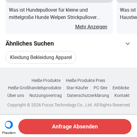
Was ist Hundepullover für kleine und
Was ist
mittelgroße Hunde Welpen Strickpullover
Haustie
Haustierbekleidung Winter
Hunde 
Mehr Anzeigen
Ähnliches Suchen
Kleidung Bekleidung Apparel
Verwandte Kategorien
Mode Haustierprodukt
Haushundhandschuh
Heiße Produkte
Heiße Produkte Preis
Durchsuchen Sie nach Kategorien
Heiße Großhandelsprodukte
Star-Käufer
PC-Site
Einblicke
Mode Haustierbekleidung
Hundekappe
Über uns
Nutzungsvertrag
Datenschutzerklärung
Kontakt
Copyright © 2026 Focus Technology Co., Ltd. All Rights Reserved
Schutzkleidung Für Haustiere
Anfrage Absenden
Plaudern