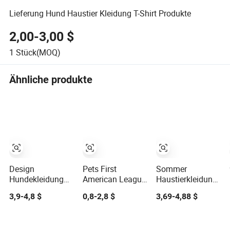
Lieferung Hund Haustier Kleidung T-Shirt Produkte
2,00-3,00 $
1
Stück(MOQ)
Ähnliche produkte
Design
Pets First
Sommer
Hundekleidung
American League
Haustierkleidung
Haustierbekleidung
West T-Shirt für
Denim Bedruckte
3,9-4,8 $
0,8-2,8 $
3,69-4,88 $
Marineblau
Hunde
Knöpfe Hund
Matrosen
Casual Hemden
Hundeshirt
Hund T-Shirts