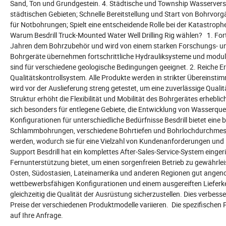
Sand, Ton und Grundgestein. 4. Städtische und Township Wasserverso
städtischen Gebieten; Schnelle Bereitstellung und Start von Bohrvorgä
für Notbohrungen; Spielt eine entscheidende Rolle bei der Katastro
Warum Besdrill Truck-Mounted Water Well Drilling Rig wählen? 1. Forts
Jahren dem Bohrzubehör und wird von einem starken Forschungs- u
Bohrgeräte übernehmen fortschrittliche Hydrauliksysteme und modulare
sind für verschiedene geologische Bedingungen geeignet. 2. Reiche Erf
Qualitätskontrollsystem. Alle Produkte werden in strikter Übereinst
wird vor der Auslieferung streng getestet, um eine zuverlässige Qualit
Struktur erhöht die Flexibilität und Mobilität des Bohrgerätes erhebli
sich besonders für entlegene Gebiete, die Entwicklung von Wasserque
Konfigurationen für unterschiedliche Bedürfnisse Besdrill bietet ein
Schlammbohrungen, verschiedene Bohrtiefen und Bohrlochdurchmesser
werden, wodurch sie für eine Vielzahl von Kundenanforderungen und
Support Besdrill hat ein komplettes After-Sales-Service-System einge
Fernunterstützung bietet, um einen sorgenfreien Betrieb zu gewährle
Osten, Südostasien, Lateinamerika und anderen Regionen gut angen
wettbewerbsfähigen Konfigurationen und einem ausgereiften Lieferke
gleichzeitig die Qualität der Ausrüstung sicherzustellen. Dies verbes
Preise der verschiedenen Produktmodelle variieren. Die spezifische
auf Ihre Anfrage.