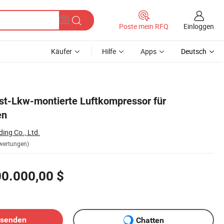
Einloggen
Poste mein RFQ
Käufer
Hilfe
Apps
Deutsch
ast-Lkw-montierte Luftkompressor für
en
ding Co., Ltd.
wertungen)
0.000,00 $
bsenden
Chatten