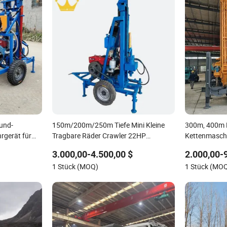
rund-
150m/200m/250m Tiefe Mini Kleine
300m, 400m 
gerät für
Tragbare Räder Crawler 22HP
Kettenmaschi
Dieselmaschine Vollhydraulische Dreh-
Bohrlochboh
3.000,00-4.500,00 $
2.000,00-
Wasserbrunnen-Bohrgerät für
1 Stück (MOQ)
1 Stück (MO
ländliche Trinkwasser