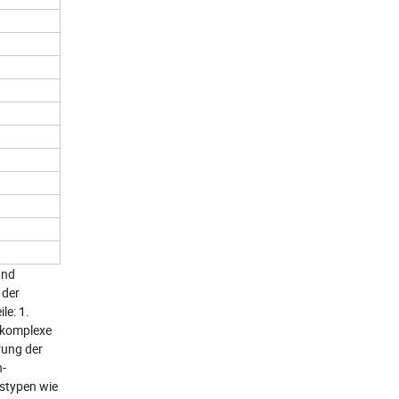
und
 der
le: 1.
r komplexe
rung der
n-
stypen wie