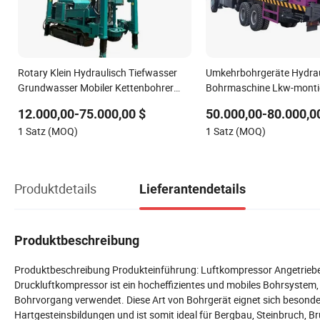
Rotary Klein Hydraulisch Tiefwasser
Umkehrbohrgeräte Hydrau
Grundwasser Mobiler Kettenbohrer
Bohrmaschine Lkw-monti
Lkw Montierte DTH Tragbare Kern
Bohranlage
12.000,00-75.000,00 $
50.000,00-80.000,0
Wasserbrunnen Bohrgerät
1 Satz (MOQ)
1 Satz (MOQ)
Produktdetails
Lieferantendetails
Produktbeschreibung
Produktbeschreibung Produkteinführung: Luftkompressor Angetrieb
Druckluftkompressor ist ein hocheffizientes und mobiles Bohrsystem
Bohrvorgang verwendet. Diese Art von Bohrgerät eignet sich beson
Hartgesteinsbildungen und ist somit ideal für Bergbau, Steinbruc