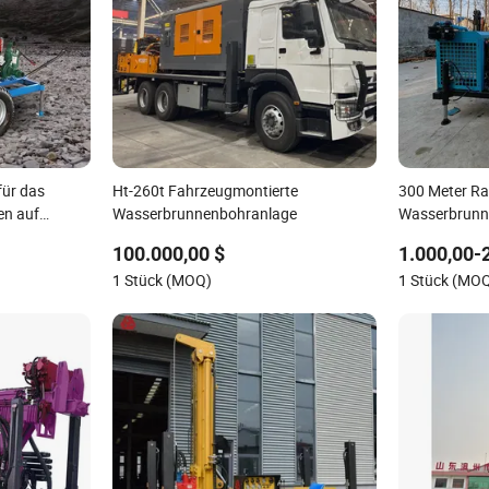
für das
Ht-260t Fahrzeugmontierte
300 Meter R
en auf
Wasserbrunnenbohranlage
Wasserbrunn
hen,
Brunnen Tra
100.000,00 $
1.000,00-
en-Betrieb,
Bohrmaschine
1 Stück (MOQ)
1 Stück (MO