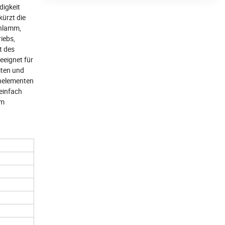
digkeit
kürzt die
chlamm,
iebs,
t des
eeignet für
iten und
enelementen
 einfach
um