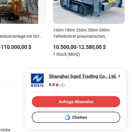
160m 180m 260m 300m 500m
enbohranlage mit ISO
Tiefenbohrer pneumatisches
ierter Qualitätsgarantie
Rotationssprengbohrgerät tragbare
-110.000,00 $
10.500,00-12.580,00 $
Wasserbrunnenbohrmaschine für
1 Stück (MOQ)
Felsgebirgsbergbaugebiet
Shanghai Sgeil Trading Co., Ltd.
5.0
(2)
Anfrage Absenden
Chatten
. Hohe