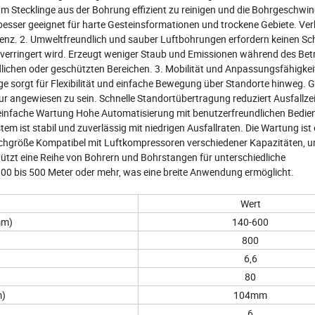
um Stecklinge aus der Bohrung effizient zu reinigen und die Bohrgeschwin
besser geeignet für harte Gesteinsformationen und trockene Gebiete. Ver
zienz. 2. Umweltfreundlich und sauber Luftbohrungen erfordern keinen S
verringert wird. Erzeugt weniger Staub und Emissionen während des Betr
lichen oder geschützten Bereichen. 3. Mobilität und Anpassungsfähigkei
e sorgt für Flexibilität und einfache Bewegung über Standorte hinweg. G
ur angewiesen zu sein. Schnelle Standortübertragung reduziert Ausfallze
nd einfache Wartung Hohe Automatisierung mit benutzerfreundlichen Bedi
m ist stabil und zuverlässig mit niedrigen Ausfallraten. Die Wartung ist
lochgröße Kompatibel mit Luftkompressoren verschiedener Kapazitäten, 
tzt eine Reihe von Bohrern und Bohrstangen für unterschiedliche
100 bis 500 Meter oder mehr, was eine breite Anwendung ermöglicht.
Wert
mm)
140-600
800
6,6
80
m)
104mm
6