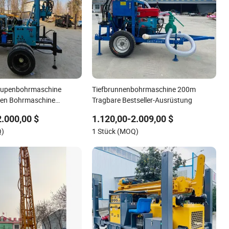
aupenbohrmaschine
Tiefbrunnenbohrmaschine 200m
en Bohrmaschine
Tragbare Bestseller-Ausrüstung
gbare Wasserbrunnen
2.000,00 $
1.120,00-2.009,00 $
 Fabrikpreis
Q)
1 Stück (MOQ)