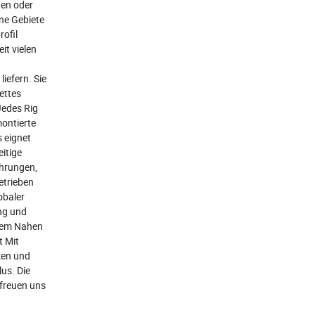
ten oder
ene Gebiete
ofil
it vielen
iefern. Sie
ettes
Jedes Rig
montierte
s eignet
itige
ohrungen,
etrieben
obaler
ung und
 dem Nahen
t Mit
ken und
lus. Die
 freuen uns