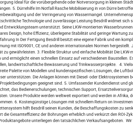
rgung Ideal für die vorübergehende oder Notversorgung in kleinen Städ
ngen. 5. Dürrehilfe Im Notfall Rasche Mobilisierung in von Dürre betroff
phenbewältigung und der Verringerung von Wassermangel. Unternehmenspr
chrittliche Technologie und zuverlässige Leistung Besdrill widmet sich se
nd Entwicklungsteam unterstützt. Seine LKW-montierten Wasserbrunnen
s Design, hohe Effizienz, überlegene Stabilität und geringe Wartung zu l
ahrung In Der Fertigung Besdrill besitzt eine eigene Fabrik und ein kompl
immung mit ISO9001, CE und anderen internationalen Normen hergestellt. 
ät zu gewährleisten. 3. Flexible Struktur und einfache Mobilität Die LKW-
ch und ermöglicht einen schnellen Einsatz auf verschiedenen Baustellen. E
llen, landwirtschaftliche Bewässerung und Trinkwasserprojekte. 4. Vielse
e breite Palette von Modellen und kundenspezifischen Lösungen, die Luftb
 unterstützen. Die Anlagen können mit Diesel- oder Elektrosystemen b
 Projektbedingungen geeignet sind. 5. Umfassender Kundendienst und gl
richtet, das Bedienerschulungen, technischen Support, Ersatzteilversorg
isten. Unsere Produkte werden weltweit exportiert und werden in Afrika,
ommen. 6. Kostengünstige Lösungen mit schnellem Return on Investmen
ttensystem hilft Besdrill seinen Kunden, die Beschaffungskosten zu sen
sert die Gesamteffizienz der Bohrungen erheblich und verkürzt den ROI-Zyk
n Produktangebote unterliegen den tatsächlichen Verkaufsangeboten. Wir