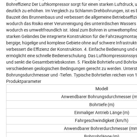
Bohreffizienz Der Luftkompressor sorgt für einen starken Luftdruck, 
deutlich zu erhöhen. Im Vergleich zu Schlamm Drehbohrungen, ist es 
Bauzeit des Brunnenbaus und verbessert die allgemeine Betriebseffi
wodurch das Risiko einer Verunreinigung des unterirdischen Wassers 
wodurch es umweltfreundlich ist. Ideal zum Bohren in umweltempfind
starken Geländes Die integrierte Konstruktion für die Fahrzeugmontag
bergige, hügelige und komplexe Gebiete ohne auf schwere Infrastrukt
verbessert die Effizienz der Konstruktion. 4. Einfache Bedienung u
ermöglicht eine schnelle Bedienerschulung. Das Luftkompressionssyste
und senkt die Gesamtbetriebskosten. 5. Flexible Bohrtiefe und Bohr
verschiedenen geologischen Bedingungen gerecht zu werden. Unterstü
Bohrungsdurchmesser und -Tiefen. Typische Bohrtiefen reichen von 
Produktparameter
Modell
Anwendbarer Bohrungsdurchmesser (
Bohrtiefe (m)
Einmaliger Antrieb Länge (m)
Fahrgeschwindigkeit (km/h)
Anwendbarer Bohrerdurchmesser (m
Bohrrohrlänge (m)