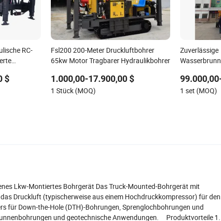
lische RC-
Fsl200 200-Meter Druckluftbohrer
Zuverlässige
erte
65kw Motor Tragbarer Hydraulikbohrer
Wasserbrunn
9001 zertifiz
0 $
1.000,00-17.900,00 $
99.000,00
1 Stück (MOQ)
1 set (MOQ)
enes Lkw-Montiertes Bohrgerät Das Truck-Mounted-Bohrgerät mit
, das Druckluft (typischerweise aus einem Hochdruckkompressor) für den
ders für Down-the-Hole (DTH)-Bohrungen, Sprenglochbohrungen und
h, Brunnenbohrungen und geotechnische Anwendungen. Produktvorteile 1