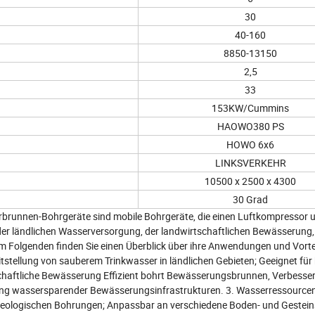
30
40-160
8850-13150
2,5
33
153KW/Cummins
HAOWO380 PS
HOWO 6x6
LINKSVERKEHR
10500 x 2500 x 4300
30 Grad
runnen-Bohrgeräte sind mobile Bohrgeräte, die einen Luftkompressor 
der ländlichen Wasserversorgung, der landwirtschaftlichen Bewässerung,
m Folgenden finden Sie einen Überblick über ihre Anwendungen und Vortei
tstellung von sauberem Trinkwasser in ländlichen Gebieten; Geeignet fü
chaftliche Bewässerung Effizient bohrt Bewässerungsbrunnen, Verbesse
klung wassersparender Bewässerungsinfrastrukturen. 3. Wasserressource
eologischen Bohrungen; Anpassbar an verschiedene Boden- und Gestein