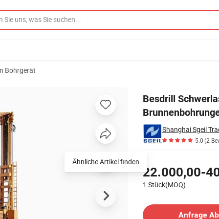
n Bohrgerät
r für Brunnenbohrungen
Besdrill Schwerl
Brunnenbohrung
Shanghai Sgeil Tra
5.0
(2 Be
Preisgestaltung
Ähnliche Artikel finden
22.000,00-40
1 Stück(MOQ)
Kontakt Lieferant
Anfrage A