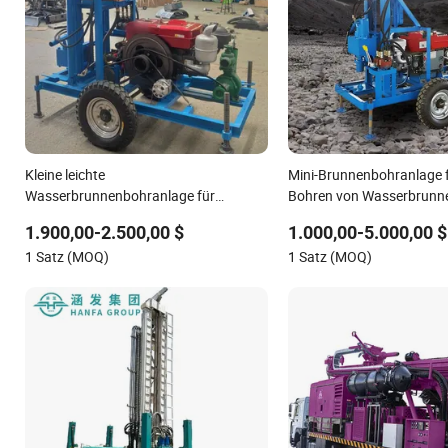
Kleine leichte
Mini-Brunnenbohranlage 
Wasserbrunnenbohranlage für
Bohren von Wasserbrunn
Haushalts- und
landwirtschaftlichen Fläc
1.900,00-2.500,00 $
1.000,00-5.000,00 $
Landwirtschaftsbaustellen
kostengünstig, Ein-Person
1 Satz (MOQ)
1 Satz (MOQ)
flache Bohrungen